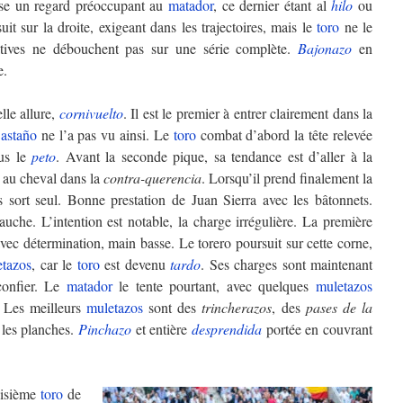
se un regard préoccupant au
matador
, ce dernier étant al
hilo
ou
it sur la droite, exigeant dans les trajectoires, mais le
toro
ne le
atives ne débouchent pas sur une série complète.
Bajonazo
en
e.
lle allure,
cornivuelto
. Il est le premier à entrer clairement dans la
astaño
ne l’a pas vu ainsi. Le
toro
combat d’abord la tête relevée
ous le
peto
. Avant la seconde pique, sa tendance est d’aller à la
t au cheval dans la
contra-querencia
. Lorsqu’il prend finalement la
is sort seul. Bonne prestation de Juan Sierra avec les bâtonnets.
che. L’intention est notable, la charge irrégulière. La première
vec détermination, main basse. Le torero poursuit sur cette corne,
tazos
, car le
toro
est devenu
tardo
. Ses charges sont maintenant
 confier. Le
matador
le tente pourtant, avec quelques
muletazos
. Les meilleurs
muletazos
sont des
trincherazos
, des
pases de la
 les planches.
Pinchazo
et entière
desprendida
portée en couvrant
oisième
toro
de