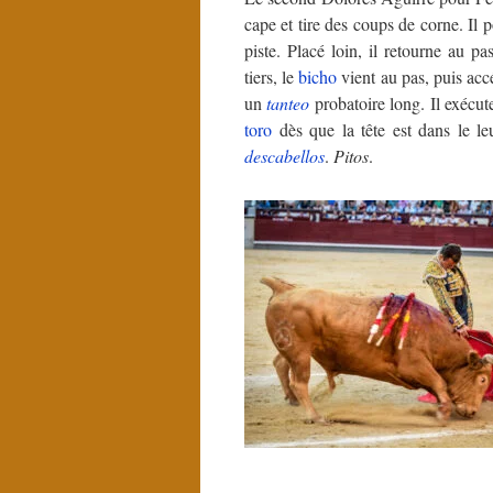
cape et tire des coups de corne. Il
piste. Placé loin, il retourne au p
tiers, le
bicho
vient au pas, puis accé
un
tanteo
probatoire long. Il exécu
toro
dès que la tête est dans le leu
descabellos
.
Pitos
.