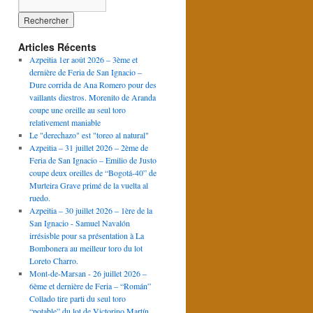
Articles Récents
Azpeitia 1er août 2026 – 3ème et
dernière de Feria de San Ignacio –
Dure corrida de Ana Romero pour des
vaillants diestros. Morenito de Aranda
coupe une oreille au seul toro
relativement maniable
Le "derechazo" est "toreo al natural"
Azpeitia – 31 juillet 2026 – 2ème de
Feria de San Ignacio – Emilio de Justo
coupe deux oreilles de “Bogotá-40” de
Murteira Grave primé de la vuelta al
ruedo.
Azpeitia – 30 juillet 2026 – 1ère de la
San Ignacio - Samuel Navalón
irrésisble pour sa présentation à La
Bombonera au meilleur toro du lot
Loreto Charro.
Mont-de-Marsan - 26 juillet 2026 –
6ème et dernière de Feria – “Román”
Collado tire parti du seul toro
“potable” du lot de Victorino Martín.