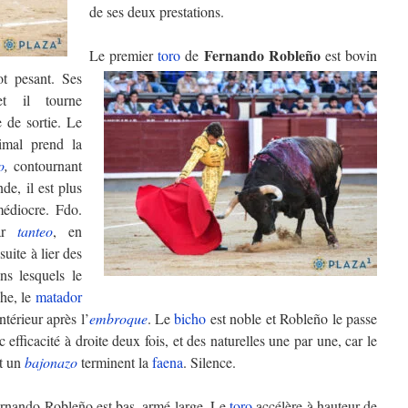
de ses deux prestations.
Fernando Robleño
Le premier
toro
de
est bovin
t pesant. Ses
 il tourne
 de sortie. Le
imal prend la
o
,
contournant
de, il est plus
médiocre. Fdo.
par
tanteo
, en
nsuite à lier des
ns lesquels le
che, le
matador
ntérieur après l’
embroque
. Le
bicho
est noble et Robleño le passe
efficacité à droite deux fois, et des naturelles une par une, car le
t un
bajonazo
terminent la
faena
. Silence.
rnando Robleño est bas, armé large. Le
toro
accélère à hauteur de