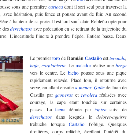
 pousse sous une première
carioca
dont il sort seul pour traverser la
as, avec hésitation, puis fonce et pousse avant de fuir. Au second
lère à hauteur de sa proie. Il est tout sauf clair. Robleño opte pour
te des
derechazos
avec précaution en se retirant de la trajectoire du
rre. L’incertitude l’incite à prendre l’épée. Entière basse. Deux
Damián
Castaño
Le premier
toro
de
est
terciado
,
bajo
,
corniabierto
.
Le
matador
réalise une
brega
vers le centre. Le
bicho
pousse sous une pique
rapidement relevée. Placé loin, il retourne avec
verve, en allant ensuite
a menos
.
Quite
de Juan de
Castilla par
gaoneras
et
revolera
réalisées avec
courage, la cape étant touchée sur certaines
passes. La
faena
débute par
tanteo
suivi de
derechazos
dans lesquels le
dolores-aguirre
trébuche lorsque
Castaño
l’oblige. Quelques
droitières, corps relâché, éveillent l’intérêt du