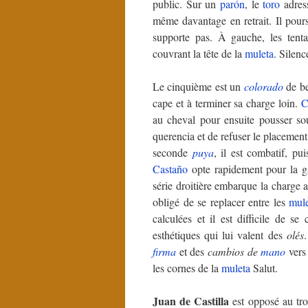
public. Sur un
parón
, le
toro
adres
même davantage en retrait. Il poursu
supporte pas. À gauche, les tent
couvrant la tête de la
muleta
. Silenc
Le cinquième est un
colorado
de be
cape et à terminer sa charge loin.
C
au cheval pour ensuite pousser s
querencia et de refuser le placemen
seconde
puya
, il est combatif, pu
Castaño
opte rapidement pour la gau
série droitière embarque la charge a
obligé de se replacer entre les
mule
calculées et il est difficile de se
esthétiques qui lui valent des
olés
firma
et des
cambios de
mano
vers
les cornes de la
muleta
Salut.
Juan de Castilla
est opposé au tr