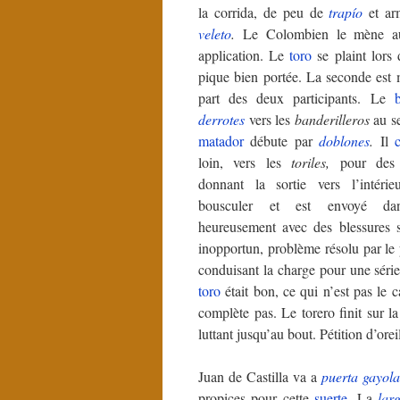
la corrida, de peu de
trapío
et ar
veleto
.
Le Colombien le mène au
application. Le
toro
se plaint lors 
pique bien portée. La seconde est 
part des deux participants. Le
derrotes
vers les
banderilleros
au se
matador
débute par
doblones
.
Il
c
loin, vers les
toriles,
pour des d
donnant la sortie vers l’intérie
bousculer et est envoyé dan
heureusement avec des blessures s
inopportun, problème résolu par le 
conduisant la charge pour une série
toro
était bon, ce qui n’est pas le c
complète pas. Le torero finit sur l
luttant jusqu’au bout. Pétition d’orei
Juan de Castilla va a
puerta gayol
propices pour cette
suerte
. La
lar