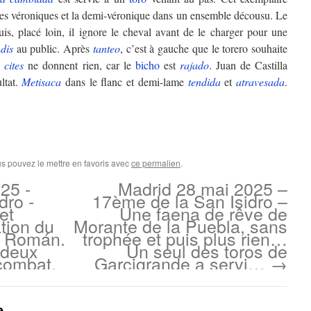
lques véroniques et la demi-véronique dans un ensemble décousu. Le
is, placé loin, il ignore le cheval avant de le charger pour une
dis
au public. Après
tanteo
, c’est à gauche que le torero souhaite
x
cites
ne donnent rien, car le
bicho
est
rajado
. Juan de Castilla
ltat.
Metisaca
dans le flanc et demi-lame
tendida
et
atravesada
.
us pouvez le mettre en favoris avec
ce permalien
.
25 -
Madrid 28 mai 2025 –
dro -
17ème de la San Isidro –
et
Une faena de rêve de
tion du
Morante de la Puebla, sans
n Román.
trophée et puis plus rien…
 deux
Un seul des toros de
 combat.
Garcigrande a servi…
→
e