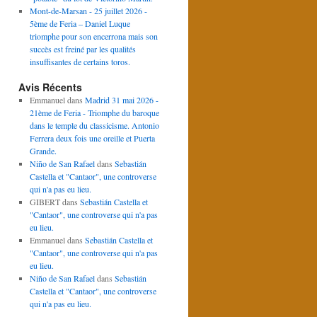
Mont-de-Marsan - 25 juillet 2026 -
5ème de Feria – Daniel Luque
triomphe pour son encerrona mais son
succès est freiné par les qualités
insuffisantes de certains toros.
Avis Récents
Emmanuel
dans
Madrid 31 mai 2026 -
21ème de Feria - Triomphe du baroque
dans le temple du classicisme. Antonio
Ferrera deux fois une oreille et Puerta
Grande.
Niño de San Rafael
dans
Sebastián
Castella et "Cantaor", une controverse
qui n'a pas eu lieu.
GIBERT
dans
Sebastián Castella et
"Cantaor", une controverse qui n'a pas
eu lieu.
Emmanuel
dans
Sebastián Castella et
"Cantaor", une controverse qui n'a pas
eu lieu.
Niño de San Rafael
dans
Sebastián
Castella et "Cantaor", une controverse
qui n'a pas eu lieu.