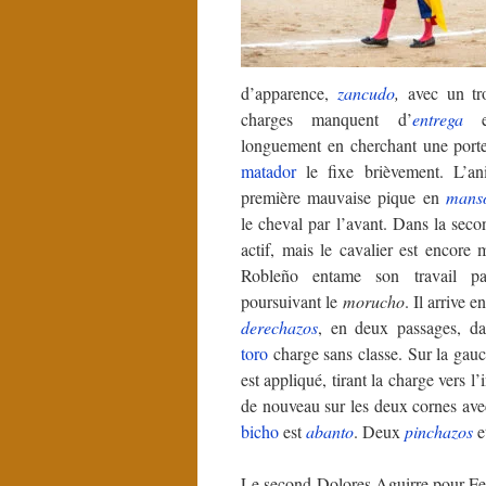
d’apparence,
zancudo
,
avec un tro
charges manquent d’
entrega
et
longuement en cherchant une porte
matador
le fixe brièvement. L’an
première mauvaise pique en
mans
le cheval par l’avant. Dans la secon
actif, mais le cavalier est encore 
Robleño entame son travail 
poursuivant le
morucho
. Il arrive e
derechazos
, en deux passages, da
toro
charge sans classe. Sur la gau
est appliqué, tirant la charge vers l’i
de nouveau sur les deux cornes avec 
bicho
est
abanto
. Deux
pinchazos
e
Le second Dolores Aguirre pour Fe