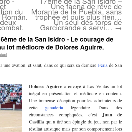
dro -
17ème de la San Isidro –
et
Une faena de rêve de
tion du
Morante de la Puebla, sans
n Román.
trophée et puis plus rien…
 deux
Un seul des toros de
 combat.
Garcigrande a servi…
→
16ème de la San Isidro - Le courage de
au lot médiocre de Dolores Aguirre.
afael
ar une ovation, et salut, dans ce qui sera sa dernière
Feria
de San
Dolores Aguirre
a envoyé à Las Ventas un lot
inégal en présentation et médiocre en contenu.
Une immense déception pour les admirateurs de
cette
ganadería
légendaire. Dans des
Juan de
circonstances compliquées, c’est
Castilla
qui a tiré son épingle du jeu, non par le
résultat artistique mais par son comportement lors