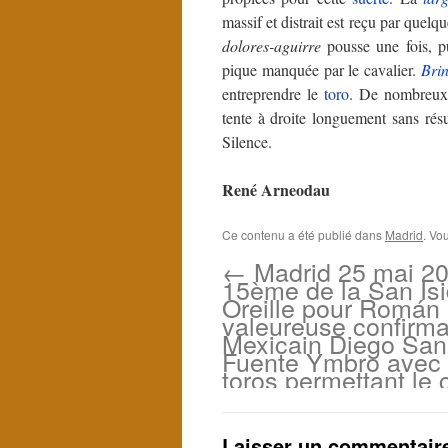
massif et distrait est reçu par que
dolores-aguirre
pousse une fois, pu
pique manquée par le cavalier.
Brin
entreprendre le
toro
. De nombreu
tente à droite longuement sans résu
Silence.
René Arneodau
Ce contenu a été publié dans
Madrid
. Vo
←
Madrid 25 mai 20
15ème de la San Isi
Oreille pour Román 
valeureuse confirma
Mexicain Diego Sa
Fuente Ymbro avec
toros permettant le
Laisser un commentair