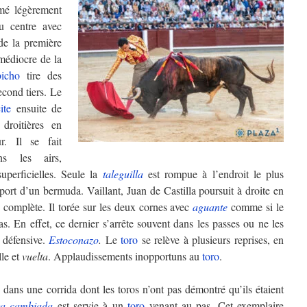
mé légèrement
 centre avec
de la première
médiocre de la
bicho
tire des
cond tiers. Le
ite
ensuite de
roitières en
ur. Il se fait
s les airs,
uperficielles. Seule la
taleguilla
est rompue à l’endroit le plus
port d’un bermuda. Vaillant, Juan de Castilla poursuit à droite en
 complète. Il torée sur les deux cornes avec
aguante
comme si le
as. En effet, ce dernier s’arrête souvent dans les passes ou ne les
a défensive.
Estoconazo
.
Le
toro
se relève à plusieurs reprises, en
lle et
vuelta
. Applaudissements inopportuns au
toro
.
a
dans une corrida dont les toros n’ont pas démontré qu’ils étaient
ga cambiada
est servie à un
toro
venant au pas. Cet exemplaire