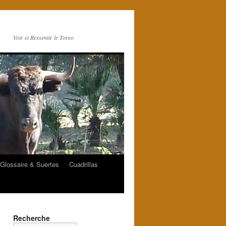
Voir et Ressentir le Toreo
Glossaire & Suertes
Cuadrillas
Recherche