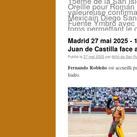
15ème de la San Isi
Oreille pour Román 
valeureuse confirma
Mexicain Diego Sa
Fuente Ymbro avec
toros permettant le
Madrid 27 mai 2025 - 
Juan de Castilla face 
Publié le
27 mai 2025
par
Niño de San R
Fernando Robleño
est accueilli p
Isidro.