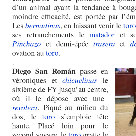
d’un animal ayant
la
tendance à bouger
moindre efficacité, est portée par l’é
Les
bernadinas
, en laissant venir le
tor
ses retranchements le
matador
et
s
Pinchazo
et demi
-épée
trasera
et
d
ovation au
toro
.
.
Diego San Román
passe en
véroniques et
chicuelinas
le
sixième de FY jusqu’au centre
,
où il le dépose avec une
revolera
. Piqué au milieu du
dos, le
toro
s’
emploie
tête
haute. Placé loin pour le
second voyage
,
le
toro
gratte le