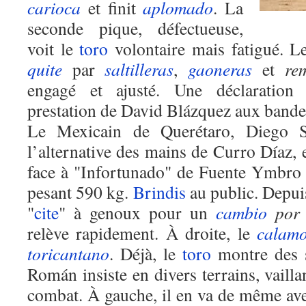
carioca
et finit
aplomado
. La
seconde pique
,
défectueuse
,
voit le
toro
volontaire mais fatigué. L
quite
par
saltilleras
,
gaoneras
et
rem
engagé et ajusté. Une
déclaration
d
prestation de David Blázquez
aux
bander
Le Mexicain de Querétaro, Diego 
l’alternative des mains de Curro Díaz,
face à "Infortunado" de Fuente Ymbr
pesant 590 kg.
Brindis
au public. Depuis
"
cite
" à genoux pour un
cambio
por 
relève rapidement. À droite
,
le
calam
toricantano
. Déjà, le
toro
montre des 
Román insiste en divers terrains, vailla
combat.
À gauche, il en va de même ave