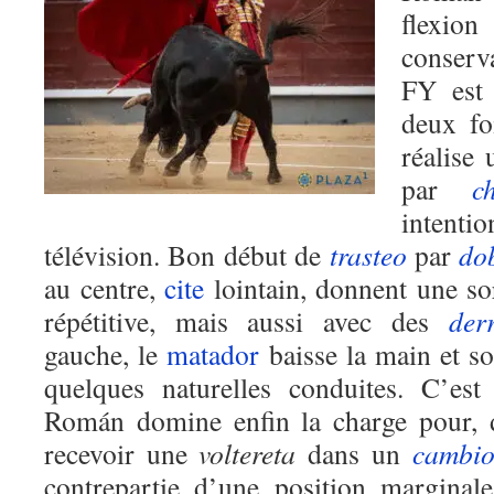
flexio
conserv
FY est 
deux f
réalise
par
c
intenti
télévision
. Bon début de
trasteo
par
do
au centre,
cite
lointain, donnent une so
répétitive, mais aussi avec des
der
gauche
,
le
matador
baisse la main et so
quelques naturelles conduites. C’est
Román
domine enfin la charge pour, d
recevoir une
voltereta
dans un
cambi
contrepartie d’une position marginale