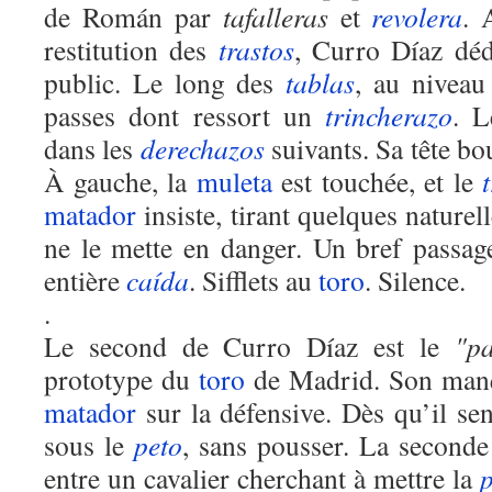
de Román par
tafalleras
et
revolera
. 
restitution
des
trastos
, Curro Díaz dé
public.
Le
long des
tablas
,
au niveau 
passes dont ressort un
trincherazo
. 
dans les
derechazos
suivants. Sa tête bo
À gauche
,
la
muleta
est touchée
,
et le
matador
insiste, tirant quelques nature
ne le mette en danger. Un bref passag
entière
caída
. Sifflets au
toro
. Silence.
.
Le second de Curro Díaz est le
"p
prototype du
toro
de Madrid. Son manq
matador
sur la défensive. Dès qu’il se
sous le
peto
, sans pousser. La second
entre
un
cavalier cherchant
à
mettre la