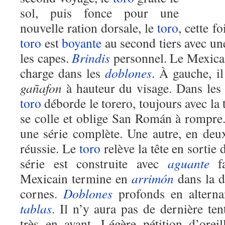
sol
,
puis fonce pour une
nouvelle ration dorsale, le
toro
, cette fo
toro
est
boyante
au second tiers avec u
les capes.
Brindis
personnel. Le Mexicai
charge dans les
doblones
. À gauche
,
il
gañafon
à hauteur du visage. Dans les 
toro
déborde
le torero
,
toujours avec la 
se
colle
et oblige San Román à rompre.
une série complète. Une autre
,
en deu
réussie. Le
toro
relève la tête en sortie 
série est construite avec
aguante
f
Mexicain termine en
arrimón
dans la de
cornes.
Doblones
profonds en alternan
tablas
.
Il n’y aura pas de dernière tent
très en avant. Légère pétition d’ore