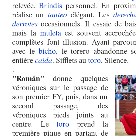
relevée.
Brindis
personnel. En proxim
réalise un
tanteo
élégant. Les
derech
derrotes
occasionnels
. Il
essaie
de bais
mais la
muleta
est souvent accrochée
complètes font illusion. Ayant parco
avec le
bicho
, le torero abandonne s
entière
caída
. Sifflets au
toro
. Silence.
.
"Román"
donne quelques
véroniques sur le passage
de
son premier FY, puis
,
dans un
second passage
,
des
véroniques pieds joints au
centre. Le
toro
prend la
première pique en partant de