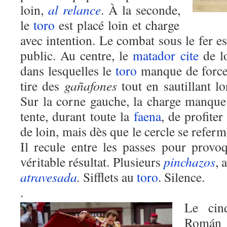
loin
,
al relance
. À la seconde
,
le
toro
est placé loin et
charge
avec intention. Le combat sous le fer e
public. Au centre
,
le
matador
cite
de lo
dans lesquelles le
toro
manque de force.
tire des
gañafones
tout en sautillant lo
Sur la corne
gauche
,
la charge manque 
tente
,
durant toute la
faena
,
de profiter 
de loin, mais dès que le cercle se refer
Il recule entre les passes pour provoq
véritable résultat. Plusieurs
pinchazos
, 
atravesada
.
Sifflets au
toro
. Silence.
.
Le cin
Román