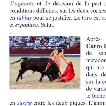
d’
aguante
et
de
décision de la part 
conditions difficiles, sur les deux corne
en
tablas
pour se justifier. Le
toro
est co
et
espadazo.
Salut.
.
Après 
Curro 
de sau
matador
qui n’a
dans de
sur la 
de
vara
le
bicho
en
suerte
entre les deux piques. L’anim