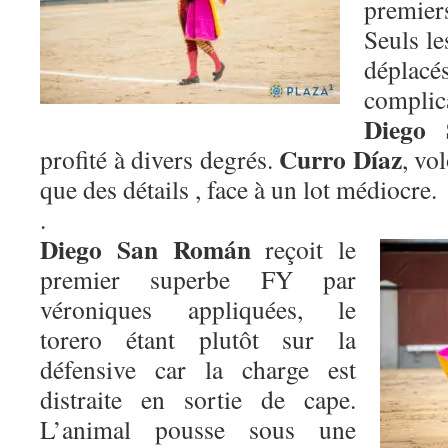
premier
Seuls le
déplacé
compli
Diego
Curro Díaz
profité à divers degrés.
,
vol
que des détails
,
face à un lot médiocre.
.
Diego San Román
reçoit le
premier superbe FY par
véroniques appliquées, le
torero étant plutôt sur la
défensive car la charge est
distraite
en sortie
de cape.
L’animal pousse sous une