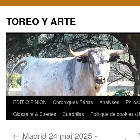
TOREO Y ARTE
Aller
EDIT O PINION
Chroniques Férias
Analyses
Philos
au
Glossaire & Suertes
Cuadrillas
Politique de cookies (
contenu
←
Madrid 24 mai 2025 -