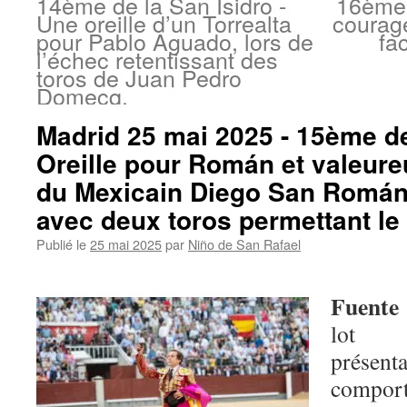
14ème de la San Isidro -
16ème 
Une oreille d’un Torrealta
courage
pour Pablo Aguado, lors de
fa
l’échec retentissant des
toros de Juan Pedro
Domecq.
Madrid 25 mai 2025 - 15ème de 
Oreille pour Román et valeure
du Mexicain Diego San Román
avec deux toros permettant le
Publié le
25 mai 2025
par
Niño de San Rafael
Fuente
lot ir
présent
compor