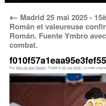
←
Madrid 25 mai 2025 - 15èm
Román et valeureuse confi
Román. Fuente Ymbro avec 
combat.
f010f57a1eaa95e3fef5
Par
Niño de San Rafael
|
Publié le
25 mai 2025
|
La taille origin