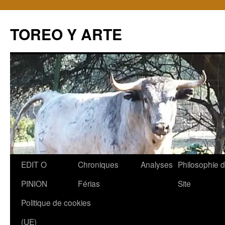
TOREO Y ARTE
Aller
EDIT O
Chroniques
Analyses
Philosophie 
au
PINION
Férias
Site
contenu
Politique de cookies
(UE)