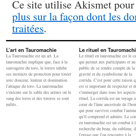
Ce site utilise Akismet pour
plus sur la façon dont les 
traitées
.
L’art en Tauromachie
Le rituel en Tauromach
La Tauromachie est un art. La
Le rituel en tauromachie est le c
tauromachie implique que, face à la
qui permet aux participants et au
sauvagerie du toro, le torero inhibe
public de se rendre compte de la
ses instincts de protection pour toréer
gravité et du symbolisme de la
avec douceur, lenteur et domination
corrida. C'est pour cette raison q
l'attaque du toro. La tauromachie
est si important de respecter et d
s'exécute sur le sable des arènes où le
s'immerger dans tous les aspects
sang des toros et des toreros se sont
rituel. La corrida est un voyage 
mêlés.
cœur de l'âme ancestrale de l'h
qui pour survivre combat l'anima
qu'il comprend et admire. Le co
en tauromachie est un combat à l
recherche du beau, du sublime, 
l'extase que l'on rencontre à la