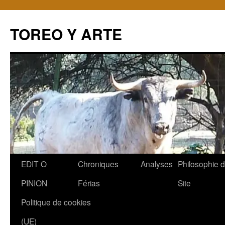
TOREO Y ARTE
Aller
EDIT O
Chroniques
Analyses
Philosophie 
au
PINION
Férias
Site
contenu
Politique de cookies
(UE)