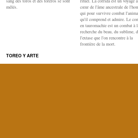
sang des toros et des toreros se sont
rituel. La corrida est un voyage 
mêlés.
cœur de l'âme ancestrale de l'h
qui pour survivre combat l'anima
qu'il comprend et admire. Le co
en tauromachie est un combat à l
recherche du beau, du sublime, 
l'extase que l'on rencontre à la
frontière de la mort.
TOREO Y ARTE