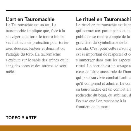
L’art en Tauromachie
Le rituel en Tauromach
La Tauromachie est un art. La
Le rituel en tauromachie est le c
tauromachie implique que, face à la
qui permet aux participants et au
sauvagerie du toro, le torero inhibe
public de se rendre compte de la
ses instincts de protection pour toréer
gravité et du symbolisme de la
avec douceur, lenteur et domination
corrida. C'est pour cette raison q
l'attaque du toro. La tauromachie
est si important de respecter et d
s'exécute sur le sable des arènes où le
s'immerger dans tous les aspects
sang des toros et des toreros se sont
rituel. La corrida est un voyage 
mêlés.
cœur de l'âme ancestrale de l'h
qui pour survivre combat l'anima
qu'il comprend et admire. Le co
en tauromachie est un combat à l
recherche du beau, du sublime, 
l'extase que l'on rencontre à la
frontière de la mort.
TOREO Y ARTE