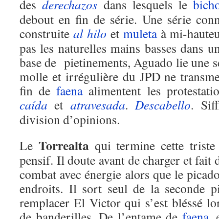
des
derechazos
dans lesquels le
bich
debout en fin de série. Une série con
construite
al hilo
et
muleta
à mi-haute
pas les naturelles mains basses dans 
base de pietinements, Aguado lie une sé
molle et irrégulière du JPD ne transme
fin de
faena
alimentent les protestat
caída
et
atravesada
.
Descabello
. Sif
division d’opinions.
Torrealta
Le
qui termine cette triste
pensif. Il doute avant de charger et fai
combat avec énergie alors que le picado
endroits. Il sort seul de la seconde p
remplacer El Victor qui s’est bléssé l
de banderilles. De l’entame de
faena
, 