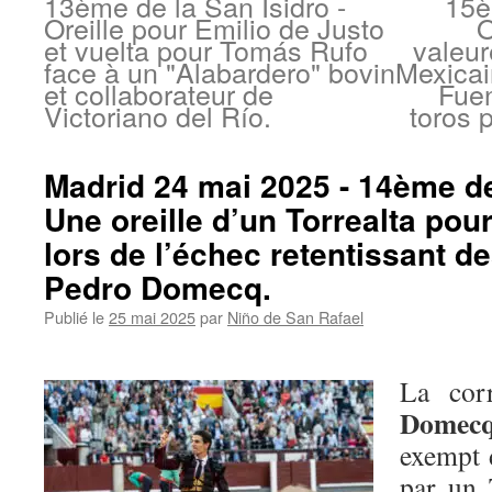
13ème de la San Isidro -
15è
Oreille pour Emilio de Justo
O
et vuelta pour Tomás Rufo
valeur
face à un "Alabardero" bovin
Mexica
et collaborateur de
Fue
Victoriano del Río.
toros 
Madrid 24 mai 2025 - 14ème de 
Une oreille d’un Torrealta po
lors de l’échec retentissant d
Pedro Domecq.
Publié le
25 mai 2025
par
Niño de San Rafael
La cor
Domec
exempt 
par un 