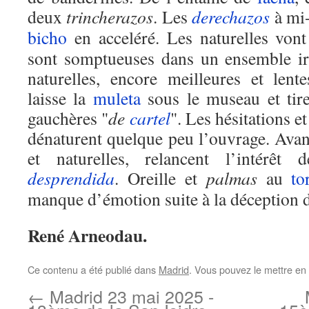
deux
trincherazos
. Les
derechazos
à mi-
bicho
en acceléré. Les naturelles von
sont somptueuses dans un ensemble ir
naturelles, encore meilleures et lent
laisse la
muleta
sous le museau et tire
gauchères "
de
cartel
". Les hésitations 
dénaturent quelque peu l’ouvrage. Avan
et naturelles, relancent l’intérêt
desprendida
. Oreille et
palmas
au
to
manque d’émotion suite à la déception 
René Arneodau.
Ce contenu a été publié dans
Madrid
. Vous pouvez le mettre en
←
Madrid 23 mai 2025 -