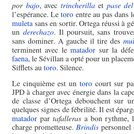
por
bajo
, avec
trincherilla
et
pase del
l’espérance. Le
toro
entre au pas dans 
muleta
sans en sortir. Ortega réussi à gér
un
derechazo
. Il poursuit, sans trouv
sans dominer. A gauche il tire des
mul
terminent avec le
matador
sur la défe
faena
, le Sévillan a opté pour un place
Sifflets au
toro
. Silence.
Le cinquième est un
toro
court sur pat
JPD à charger avec énergie dans la cap
de classe d’Ortega debouchent sur 
quelques signes de fébrilité. Il est éparg
matador
par
tafalleras
a bon rythme, 
charge prometteuse.
Brindis
personnel 