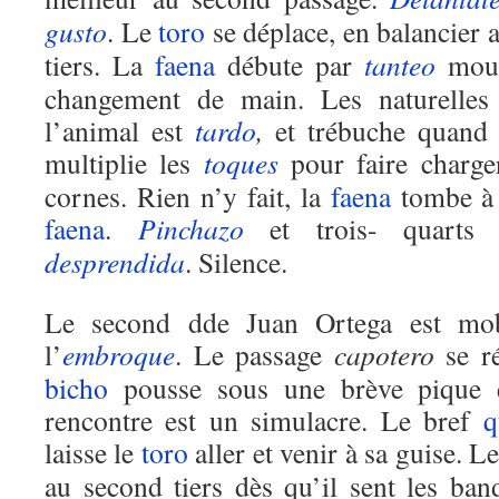
gusto
. Le
toro
se déplace, en balancier a
tiers. La
faena
débute par
tanteo
mou 
changement de main. Les naturelles 
l’animal est
tardo
,
et trébuche quand 
multiplie les
toques
pour faire charge
cornes. Rien n’y fait, la
faena
tombe à 
faena
.
Pinchazo
et trois- quarts
desprendida
. Silence.
Le second dde Juan Ortega est mob
l’
embroque
. Le passage
capotero
se r
bicho
pousse sous une brève pique 
rencontre est un simulacre. Le bref
q
laisse le
toro
aller et venir à sa guise. L
au second tiers dès qu’il sent les ban