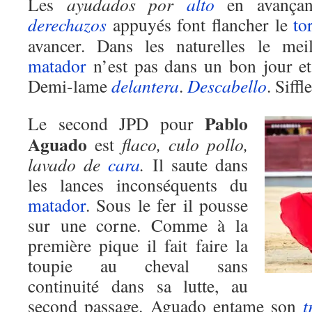
Les
ayudados por
alto
en avançant
derechazos
appuyés font flancher le
to
avancer. Dans les naturelles le mei
matador
n’est pas dans un bon jour e
Demi-lame
delantera
.
Descabello
. Siffl
Pablo
Le second JPD pour
Aguado
est
flaco, culo pollo,
lavado de
cara
.
Il saute dans
les lances inconséquents du
matador
. Sous le fer il pousse
sur une corne. Comme à la
première pique il fait faire la
toupie au cheval sans
continuité dans sa lutte, au
second passage. Aguado entame son
t