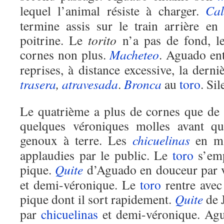
lequel l’animal résiste à charger.
Ca
termine assis sur le train arrière en
poitrine. Le
torito
n’a pas de fond, le
cornes non plus.
Macheteo
. Aguado en
reprises, à distance excessive, la derni
trasera
,
atravesada
.
Bronca
au
toro
. Sil
Le quatrième a plus de cornes que de
quelques véroniques molles avant q
genoux à terre. Les
chicuelinas
en ma
applaudies par le public. Le
toro
s’emp
pique.
Quite
d’Aguado en douceur par v
et demi-véronique. Le
toro
rentre avec
pique dont il sort rapidement.
Quite
de J
par
chicuelinas
et demi-véronique. A