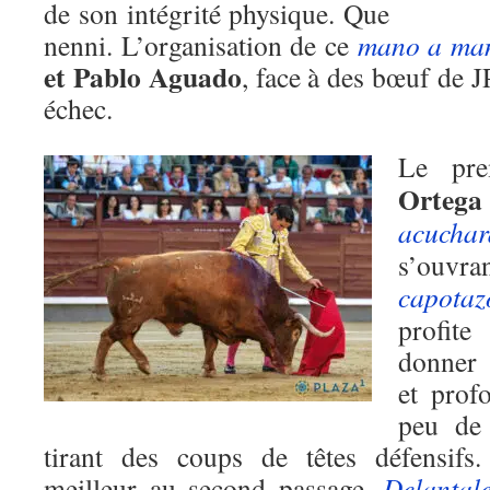
de son intégrité physique. Que
nenni. L’organisation de ce
mano a ma
et Pablo Aguado
, face à des bœuf de J
échec.
Le pr
Ortega
acucha
s’ouvr
capotaz
profite
donner 
et prof
peu de 
tirant des coups de têtes défensifs
meilleur au second passage.
Delantal