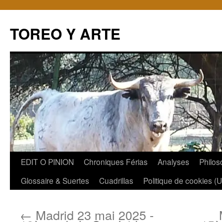
TOREO Y ARTE
Aller
EDIT O PINION
Chroniques Férias
Analyses
Philos
au
Glossaire & Suertes
Cuadrillas
Politique de cookies (
contenu
←
Madrid 23 mai 2025 -