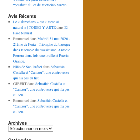
“potable” du lot de Victorino Martín.
Avis Récents
Le « derechazo » est « toreo al
natural » | TOREO Y ARTE
dans
El
Pase Natural
Emmanuel
dans
Madrid 31 mai 2026 -
21ème de Feria - Triomphe du baroque
dans le temple du classicisme. Antonio
Ferrera deux fois une oreille et Puerta
Grande.
Niño de San Rafael
dans
Sebastián
Castella et "Cantaor", une controverse
qui n'a pas eu lieu.
GIBERT
dans
Sebastián Castella et
"Cantaor", une controverse qui n'a pas
eu lieu.
Emmanuel
dans
Sebastián Castella et
"Cantaor", une controverse qui n'a pas
eu lieu.
Archives
Archives