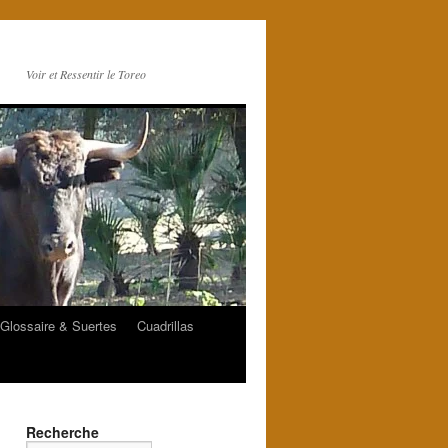
Voir et Ressentir le Toreo
Glossaire & Suertes
Cuadrillas
Recherche