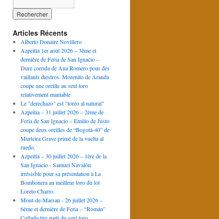
Articles Récents
Alberto Donaire Novillero
Azpeitia 1er août 2026 – 3ème et
dernière de Feria de San Ignacio –
Dure corrida de Ana Romero pour des
vaillants diestros. Morenito de Aranda
coupe une oreille au seul toro
relativement maniable
Le "derechazo" est "toreo al natural"
Azpeitia – 31 juillet 2026 – 2ème de
Feria de San Ignacio – Emilio de Justo
coupe deux oreilles de “Bogotá-40” de
Murteira Grave primé de la vuelta al
ruedo.
Azpeitia – 30 juillet 2026 – 1ère de la
San Ignacio - Samuel Navalón
irrésisble pour sa présentation à La
Bombonera au meilleur toro du lot
Loreto Charro.
Mont-de-Marsan - 26 juillet 2026 –
6ème et dernière de Feria – “Román”
Collado tire parti du seul toro