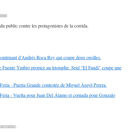
afael
du public contre les protagonistes de la corrida.
tonitruant d’Andrés Roca Rey qui coupe deux oreilles.
de Fuente Ymbro propice au triomphe. Seul "El Fandi" coupe une
eria - Puerta Grande contestée de Miguel Ángel Perera.
Feria - Vuelta pour Juan Del Álamo et cornada pour Gonzalo
permalien
.