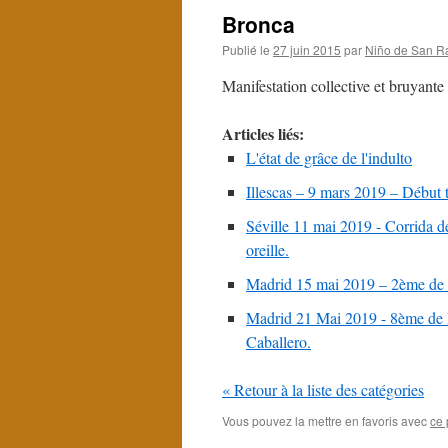
Bronca
Publié le
27 juin 2015
par
Niño de San R
Manifestation collective et bruyante 
Articles liés:
L'état de grâce de l'indulto
Illescas – 9 mars 2019 – Début 
Séville 11 mai 2019 - Corrida 
oreille.
Madrid 15 mai 2019 – 2ème de F
Madrid 21 Mai 2019 - 8ème de 
Caballero.
« Retour à la liste des catégories
Vous pouvez la mettre en favoris avec
ce 