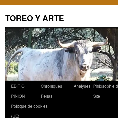
TOREO Y ARTE
Aller
EDIT O
Chroniques
Analyses
Philosophie 
au
PINION
Férias
Site
contenu
Politique de cookies
(UE)