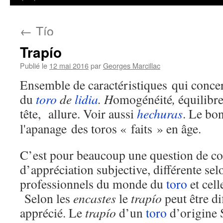
←
Tío
Trapío
Publié le
12 mai 2016
par
Georges Marcillac
Ensemble de caractéristiques qui conce
du
toro
de
lidia
. H
omogénéité
,
équilibr
tête, allure. Voir aussi
hechuras
. Le b
l'apanage des toros « faits » en âge.
C’est pour beaucoup une question de co
d’appréciation subjective, différente sel
professionnels du monde du
toro
et cell
Selon les
encastes
le
trapío
peut être di
apprécié. Le
trapío
d’un
toro
d’origine 