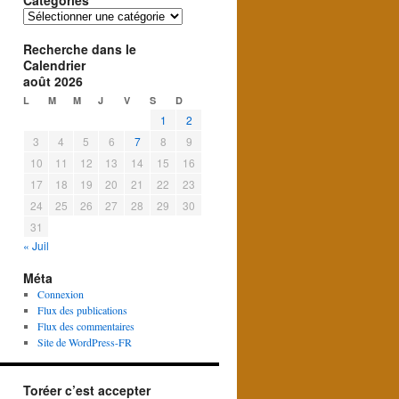
Catégories
Catégories
Recherche dans le
Calendrier
août 2026
L
M
M
J
V
S
D
1
2
3
4
5
6
7
8
9
10
11
12
13
14
15
16
17
18
19
20
21
22
23
24
25
26
27
28
29
30
31
« Juil
Méta
Connexion
Flux des publications
Flux des commentaires
Site de WordPress-FR
Toréer c’est accepter