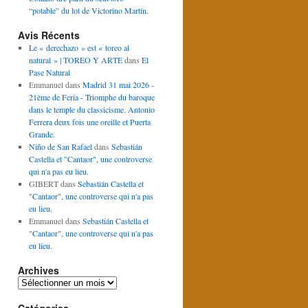
“potable” du lot de Victorino Martín.
Avis Récents
Le « derechazo » est « toreo al
natural » | TOREO Y ARTE
dans
El
Pase Natural
Emmanuel
dans
Madrid 31 mai 2026 -
21ème de Feria - Triomphe du baroque
dans le temple du classicisme. Antonio
Ferrera deux fois une oreille et Puerta
Grande.
Niño de San Rafael
dans
Sebastián
Castella et "Cantaor", une controverse
qui n'a pas eu lieu.
GIBERT
dans
Sebastián Castella et
"Cantaor", une controverse qui n'a pas
eu lieu.
Emmanuel
dans
Sebastián Castella et
"Cantaor", une controverse qui n'a pas
eu lieu.
Archives
Archives