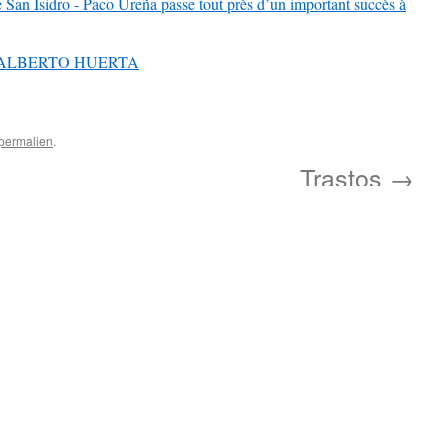
San Isidro - Paco Ureña passe tout près d’un important succès à
dor ALBERTO HUERTA
permalien
.
Trastos
→