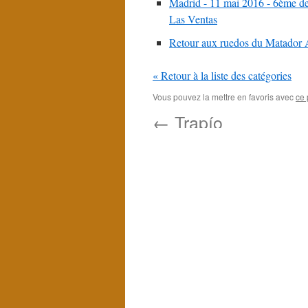
Madrid - 11 mai 2016 - 6ème de 
Las Ventas
Retour aux ruedos du Mata
« Retour à la liste des catégories
Vous pouvez la mettre en favoris avec
ce 
←
Trapío