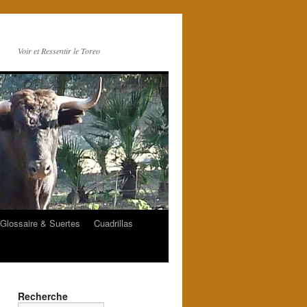
Voir et Ressentir le Toreo
Glossaire & Suertes
Cuadrillas
Recherche