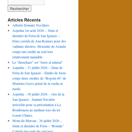
Articles Récents
Alberto Donaire Novillero
Azpeitia 1er août 2026 – 3ème et
dernière de Feria de San Ignacio –
Dure corrida de Ana Romero pour des
vaillants diestros. Morenito de Aranda
coupe une oreille au seul toro
relativement maniable
Le "derechazo" est "toreo al natural"
Azpeitia – 31 juillet 2026 – 2ème de
Feria de San Ignacio – Emilio de Justo
coupe deux oreilles de “Bogotá-40” de
Murteira Grave primé de la vuelta al
ruedo.
Azpeitia – 30 juillet 2026 – 1ère de la
San Ignacio - Samuel Navalón
irrésisble pour sa présentation à La
Bombonera au meilleur toro du lot
Loreto Charro.
Mont-de-Marsan - 26 juillet 2026 –
6ème et dernière de Feria – “Román”
Collado tire parti du seul toro