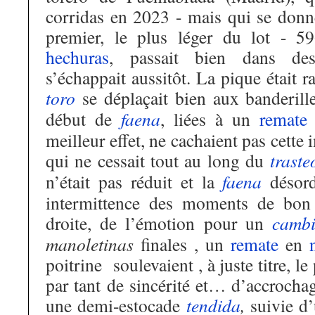
corridas en 2023 - mais qui se donn
premier, le plus léger du lot - 
hechuras
, passait bien dans de
s’échappait aussitôt. La pique était r
toro
se déplaçait bien aux banderille
début de
faena
, liées à un
remate
meilleur effet, ne cachaient pas cette
qui ne cessait tout au long du
traste
n’était pas réduit et la
faena
désord
intermittence des moments de bon
droite, de l’émotion pour un
camb
manoletinas
finales , un
remate
en
poitrine soulevaient , à juste titre, 
par tant de sincérité et… d’accrochag
une demi-estocade
tendida
,
suivie d’