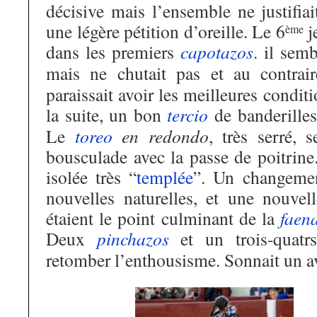
décisive mais l’ensemble ne justifia
une légère pétition d’oreille. Le 6
je
ème
dans les premiers
capotazos
. il semb
mais ne chutait pas et au contrai
paraissait avoir les meilleures condit
la suite, un bon
tercio
de banderille
Le
toreo
en redondo
, très serré, 
bousculade avec la passe de poitrine.
isolée très “
templée
”. Un changeme
nouvelles naturelles, et une nouvel
étaient le point culminant de la
faen
Deux
pinchazos
et un trois-quatrs
retomber l’enthousisme. Sonnait un av