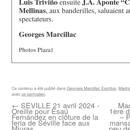
Luis Triviño
J.A. Aponte “
ensuite
Mellinas
, aux banderilles, saluaient a
spectateurs.
Georges Marcillac
Photos Plaza1
Ce contenu a été publié dans
Georges Marcillac Escritos
,
Madri
avec
ce permalien
.
←
SÉVILLE 21 avril 2024 -
Mad
Oreille pour Esaú
1ère d
Fernández en clôture de la
– P
feria de Séville face aux
mansa
Miuras.
peu de