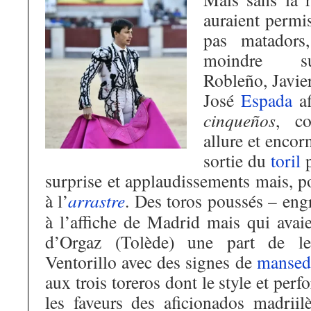
auraient permi
pas matadors
moindre su
Robleño, Javie
José
Espada
af
cinqueños
, co
allure et encorn
sortie du
toril
p
surprise et applaudissements mais, pou
à l’
arrastre
. Des toros poussés – engr
à l’affiche de Madrid mais qui avaie
d’Orgaz (Tolède) une part de le
Ventorillo avec des signes de
mansed
aux trois toreros dont le style et per
les faveurs des aficionados madriil