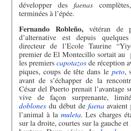
développer des
faenas
complètes,
terminées à l’épée.
Fernando Robleño,
vétéran de 
d’alternative est depuis quelqu
directeur de l’Ecole Taurine “Y
premier de El Montecillo sortait au p
les premiers
capotazos
de réception a
piques, coups de tête dans le
peto
, 
avant de s’échapper de la rencontr
César del Puerto prenait l’avantage 
vive de façon surprenante, limité
doblones
du début de
faena
avaient 
l’animal à la
muleta
.
Les charges ét
sur la droite, courtes sur la gauche et 