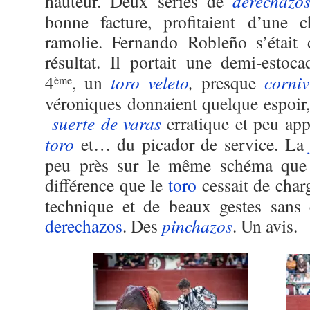
hauteur. Deux séries de
derechazo
bonne facture, profitaient d’une c
ramolie. Fernando Robleño s’était
résultat. Il portait une demi-estoc
4
, un
toro
veleto
,
presque
corniv
ème
véroniques donnaient quelque espoir, 
suerte de varas
erratique et peu app
toro
et… du picador de service. L
peu près sur le même schéma que l
différence que le
toro
cessait de cha
technique et de beaux gestes sans 
derechazos
. Des
pinchazos
. Un avis.