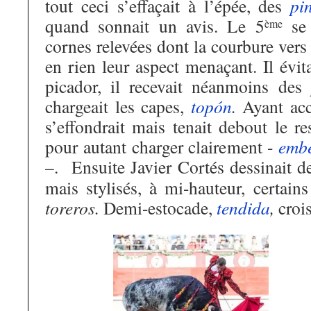
tout ceci s’effaçait à l’épée, des
pi
quand sonnait un avis. Le 5
se 
ème
cornes relevées dont la courbure vers 
en rien leur aspect menaçant. Il évita
picador, il recevait néanmoins des
chargeait les capes,
topón
.
Ayant acc
s’effondrait mais tenait debout le r
pour autant charger clairement -
embe
–. Ensuite Javier Cortés dessinait 
mais stylisés, à mi-hauteur, certain
toreros.
Demi-estocade,
tendida
,
crois