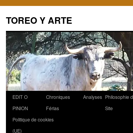
TOREO Y ARTE
Aller
EDIT O
Chroniques
Analyses
Philosophie 
au
PINION
Férias
Site
contenu
Politique de cookies
(UE)