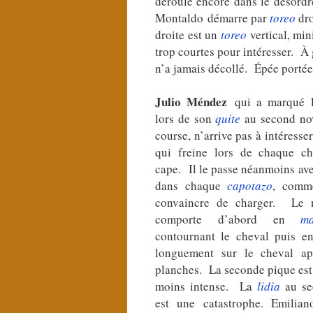
déroule encore dans le désord
Montaldo
d
émarre par
toreo
dro
droite est un
toreo
vertical, min
trop courtes pour intéresser. À 
n’a jamais décollé. Épée portée
Julio Méndez
qui a marqué le
lors de son
quite
au second nov
course, n’arrive pas à intéresser
qui freine lors de chaque ch
cape. Il le passe néanmoins av
dans chaque
capotazo
, comm
convaincre de charger. Le n
comporte d’abord en
m
contournant le cheval puis e
longuement sur le cheval a
planches. La seconde pique es
moins intense. La
lidia
au se
est une catastrophe. Emilian