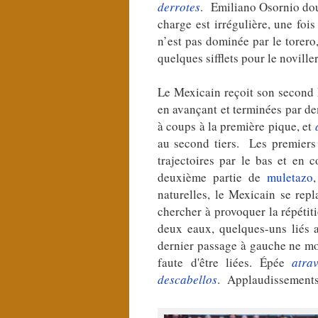
derrotes
. Emiliano Osornio dou
charge est irrégulière, une foi
n’est pas dominée par le torero
quelques sifflets pour le noville
Le Mexicain reçoit son second 
en avançant et terminées par d
à coups à la première pique, et
au second tiers. Les premier
trajectoires par le bas et en
deuxième partie de
muletazo
naturelles, le Mexicain se rep
chercher à provoquer la répétit
deux eaux, quelques-uns liés 
dernier passage à gauche ne mod
faute d'être liées. Épée
atra
descabellos
. Applaudissements 