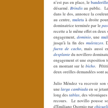
n’est pas en place, le
banderill
désarmé.
Brindis
au public. L
dans le dos, annonce la couleur
au centre,
muleta
à droite pour
dominatrice terminée par le
pas
recette a le même effet en deux
engagement,
dominio
, une
mul
jusqu'à la fin des
muletazos
. 
fuera de cacho
, mais aussi e
desplante
du novillero dominat
engagement et une exposition t
en montant sur le
bicho
.
Pétiti
deux oreilles demandées sont a
Julio Méndez va recevoir son
une
larga cambiada
en se jetan
long des
tablas
, des véroniques
recours. Le novillo pousse s
d'Emiliano Osornio par
chicuel