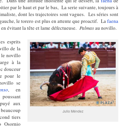
re.
D
ans une attitude indolente qui le dessert,
la
faena
de
itier par le haut et par le bas, La serie suivante, toujours à
imaliste, dont les trajectoires sont vagues. Les séries sont
gauche, le torero est plus en attente que proactif. La
faena
 en évitant la tête et lame défectueuse.
Palmas
au novillo.
s esprits
illo de la
 le novillo
arge à la
ec douceur
e pour le
ovillo se
anso
, en
n poussant
ppuyé aux
t beaucoup
Julio Méndez
cond tiers
o Osornio