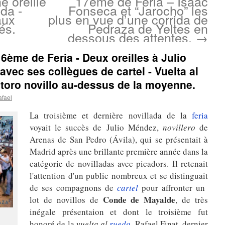
e oreille
17ème de Feria – Isaac
da -
Fonseca et “Jarocho” les
aux
plus en vue d’une corrida de
és.
Pedraza de Yeltes en
dessous des attentes.
→
6ème de Feria - Deux oreilles à Julio
vec ses collègues de cartel - Vuelta al
toro novillo au-dessus de la moyenne.
afael
La troisième et dernière novillada de la
feria
voyait le succès
de
Julio Méndez,
novillero
de
Arenas de San Pedro (Ávila), qui se présentait à
Madrid après une brillante première année dans la
catégorie de novilladas avec picadors. Il retenait
l'attention d'un public nombreux et se distinguait
de ses compagnons de
cartel
pour affronter un
Conde de Mayalde
lot de novillos de
,
de très
inégale présentaion et dont
le troisième fut
honoré de la
vuelta al
ruedo
.
Rafael Finat, dernier