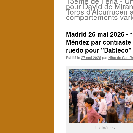
15ème de Feria - Un
pour David de Miran
Toros d’Alcurrucén 
comportements vari
Madrid 26 mai 2026 - 1
Méndez par contraste a
ruedo pour "Babieco" 
Publié le
27 mai 2026
par
Niño de San R
Julio Méndez