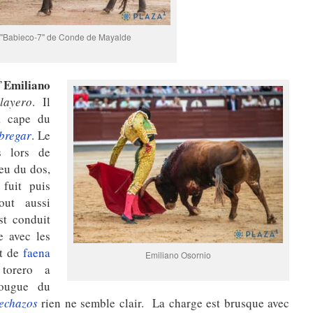
"Babieco-7" de Conde de Mayalde
Emiliano
’
layero
. Il
a cape du
bregar
. Le
s lors de
eu du dos,
fuit puis
out aussi
st conduit
e avec les
t de
faena
Emiliano Osornio
torero a
fougue du
echazos
rien ne semble clair. La charge est brusque avec