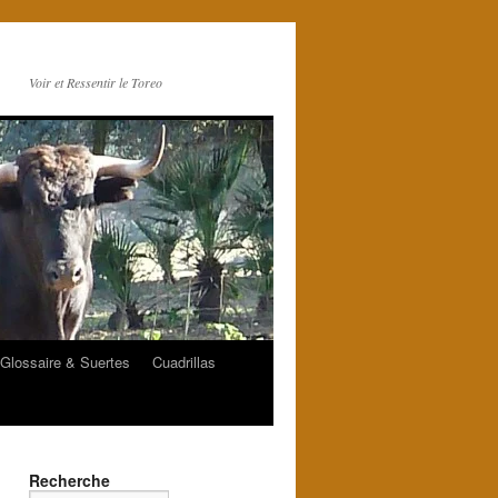
Voir et Ressentir le Toreo
Glossaire & Suertes
Cuadrillas
Recherche