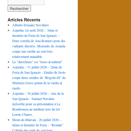
Articles Récents
Alberto Donaire Novillero
Azpeitia 1er août 2026 – 3ème et
dernière de Feria de San Ignacio –
Dure corrida de Ana Romero pour des
vaillants diestros. Morenito de Aranda
coupe une oreille au seul toro
relativement maniable
Le "derechazo" est "toreo al natural"
Azpeitia – 31 juillet 2026 – 2ème de
Feria de San Ignacio – Emilio de Justo
coupe deux oreilles de “Bogotá-40” de
Murteira Grave primé de la vuelta al
ruedo.
Azpeitia – 30 juillet 2026 – 1ère de la
San Ignacio - Samuel Navalón
irrésisble pour sa présentation à La
Bombonera au meilleur toro du lot
Loreto Charro.
Mont-de-Marsan - 26 juillet 2026 –
6ème et dernière de Feria – “Román”
Collado tire parti du seul toro