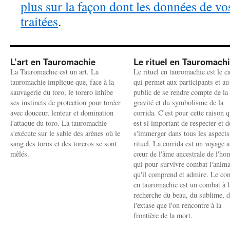
plus sur la façon dont les données de v
traitées
.
L’art en Tauromachie
Le rituel en Tauromach
La Tauromachie est un art. La
Le rituel en tauromachie est le c
tauromachie implique que, face à la
qui permet aux participants et au
sauvagerie du toro, le torero inhibe
public de se rendre compte de la
ses instincts de protection pour toréer
gravité et du symbolisme de la
avec douceur, lenteur et domination
corrida. C'est pour cette raison q
l'attaque du toro. La tauromachie
est si important de respecter et d
s'exécute sur le sable des arènes où le
s'immerger dans tous les aspects
sang des toros et des toreros se sont
rituel. La corrida est un voyage 
mêlés.
cœur de l'âme ancestrale de l'h
qui pour survivre combat l'anima
qu'il comprend et admire. Le co
en tauromachie est un combat à l
recherche du beau, du sublime, 
l'extase que l'on rencontre à la
frontière de la mort.