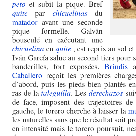
peto
et subit la pique. Bref
quite
par
chicuelinas
du
matador
avant une seconde
pique formelle. Galván
bousculé en exécutant une
chicuelina
en
quite
, est repris au sol et
Iván García salue au second tiers pour s
banderilles, fort exposées.
Brindis
au
Caballero
reçoit les premières charges
d’abord, puis les pieds bien plantés e
ras de la
taleguilla
. Les
derechazos
suiv
de face, imposent des trajectoires d
gauche, le torero cherche à laisser la
mu
les naturelles sans que le résultat soit p
en intensité mais le torero poursuit, n