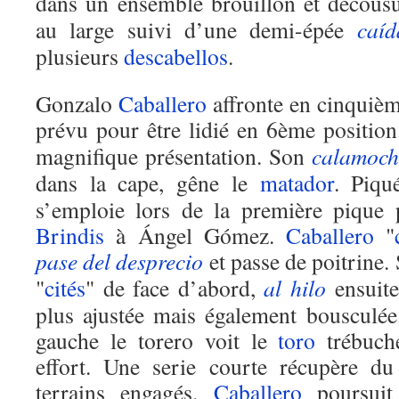
dans un ensemble brouillon et décous
au large suivi d’une demi-épée
caíd
plusieurs
descabellos
.
Gonzalo
Caballero
affronte en cinquiè
prévu pour être lidié en 6ème positio
magnifique présentation. Son
calamoch
dans la cape, gêne le
matador
. Piqu
s’emploie lors de la première pique 
Brindis
à Ángel Gómez.
Caballero
"
pase del desprecio
et passe de poitrine.
"
cités
" de face d’abord,
al hilo
ensuite
plus ajustée mais également bousculé
gauche le torero voit le
toro
trébuche
effort. Une serie courte récupère d
terrains engagés.
Caballero
poursuit