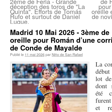
2ème de Feria - Grande
de 
déception des toros de "La
pour
Quinta". Efforts de Tomás
oreille 
Rufo et surtout de Daniel
de novi
Luque.
Madrid 10 Mai 2026 - 3ème de 
oreille pour Román d’une corr
de Conde de Mayalde
Publié le
11 mai 2026
par
Niño de San Rafael
La co
début
lot d
dont 
été c
furen
et r