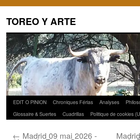
TOREO Y ARTE
Aller
EDIT O PINION
Chroniques Férias
Analyses
Philos
au
Glossaire & Suertes
Cuadrillas
Politique de cookies (
contenu
←
Madrid 09 mai 2026 -
Madrid