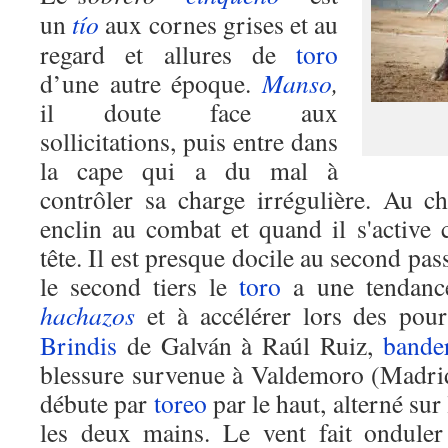
un
tío
aux cornes grises et au
regard et allures de
toro
d’une autre époque.
Manso
,
il doute face aux
sollicitations, puis entre dans
la cape qui a du mal à
contrôler sa charge irrégulière. Au ch
enclin au combat et quand il s'active 
tête. Il est presque docile au second pa
le second tiers le
toro
a une tendance
hachazos
et à accélérer lors des pour
Brindis
de Galván à Raúl Ruiz,
bander
blessure survenue à Valdemoro (Madri
débute par
toreo
par le haut, alterné sur
les deux mains. Le vent fait ondule