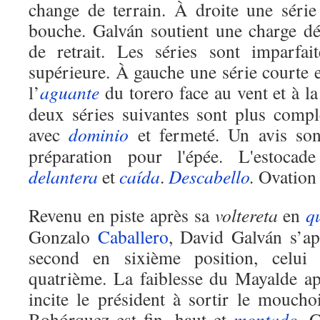
change de terrain. À droite une série
bouche. Galván soutient une charge d
de retrait. Les séries sont imparfait
supérieure. À gauche une série courte 
l’
aguante
du torero face au vent et à la
deux séries suivantes sont plus complè
avec
dominio
et fermeté. Un avis son
préparation pour l'épée. L'estoca
delantera
et
caída
.
Descabello
.
Ovation e
Revenu en piste après sa
voltereta
en
q
Gonzalo
Caballero
, David Galván s’ap
second en sixième position, celui 
quatrième. La faiblesse du Mayalde a
incite le président à sortir le mouch
Bohórquez est fin, haut et
montado
. 