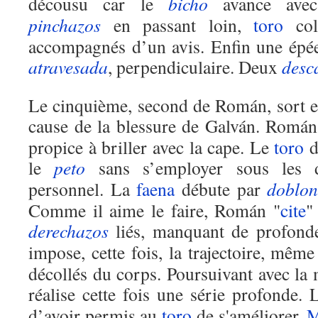
décousu car le
bicho
avance avec d
pinchazos
en passant loin,
toro
coll
accompagnés d’un avis. Enfin une ép
atravesada
, perpendiculaire. Deux
desc
Le cinquième, second de Román, sort e
cause de la blessure de Galván. Romá
propice à briller avec la cape. Le
toro
d
le
peto
sans s’employer sous les 
personnel. La
faena
débute par
doblon
Comme il aime le faire, Román "
cite
"
derechazos
liés, manquant de profond
impose, cette fois, la trajectoire, même
décollés du corps. Poursuivant avec l
réalise cette fois une série profonde.
d’avoir permis au
toro
de s'améliorer.
M