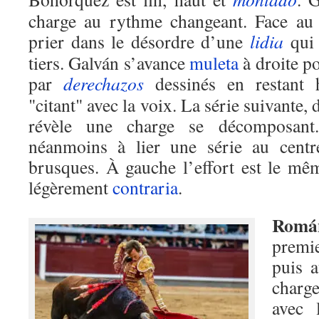
charge au rythme changeant. Face au
prier dans le désordre d’une
lidia
qui 
tiers. Galván s’avance
muleta
à droite p
par
derechazos
dessinés en restant h
"citant" avec la voix. La série suivante,
révèle une charge se décomposa
néanmoins à lier une série au centr
brusques. À gauche l’effort est le mêm
légèrement
contraria
.
Romá
premie
puis a
charge
avec 