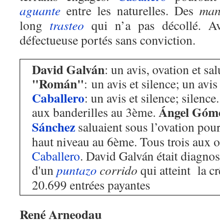
aguante
entre les naturelles. Des
man
long
trasteo
qui n’a pas décollé. A
défectueuse portés sans conviction.
David Galván
: un avis, ovation et salu
"Román"
: un avis et silence; un avis 
Caballero
: un avis et silence; silence
Ángel Góm
aux banderilles au 3ème.
Sánchez
saluaient sous l’ovation pour
haut niveau au 6ème. Tous trois aux 
Caballero
. David Galván était diagnos
d'un
puntazo
corrido
qui atteint la cr
20.699 entrées payantes
René Arneodau