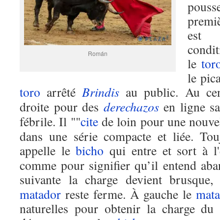
pousse
prem
est
condit
Román
le
tor
le pic
toro
arrêté
Brindis
au public. Au ce
droite pour des
derechazos
en ligne sa
fébrile. Il ""
cite
de loin pour une nouve
dans une série compacte et liée. To
appelle le
bicho
qui entre et sort à l
comme pour signifier qu’il entend aba
suivante la charge devient brusque
matador
reste ferme. À gauche le
mata
naturelles pour obtenir la charge d