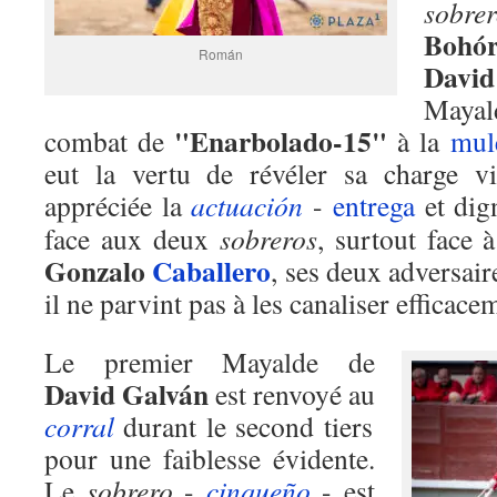
sobrer
Bohór
Román
David
Mayald
"Enarbolado-15"
combat de
à la
mul
eut la vertu de révéler sa charge vi
appréciée la
actuación
-
entrega
et dig
face aux deux
sobreros
, surtout face 
Gonzalo
Caballero
, ses deux adversair
il ne parvint pas à les canaliser efficace
Le premier Mayalde de
David Galván
est renvoyé au
corral
durant le second tiers
pour une faiblesse évidente.
Le
sobrero
-
cinqueño
- est