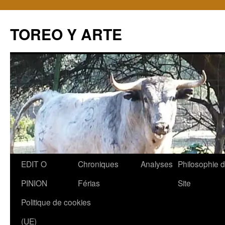
TOREO Y ARTE
Aller
EDIT O
Chroniques
Analyses
Philosophie 
au
PINION
Férias
Site
contenu
Politique de cookies
(UE)