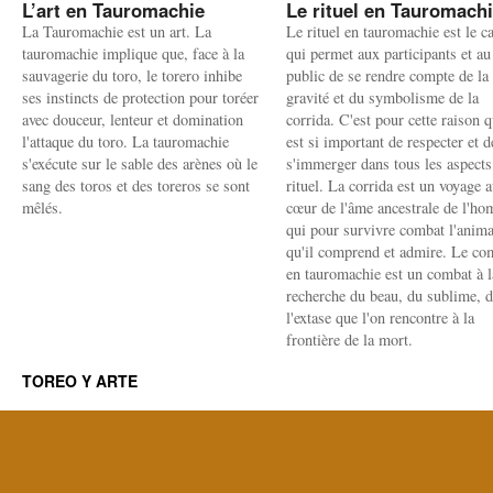
L’art en Tauromachie
Le rituel en Tauromach
La Tauromachie est un art. La
Le rituel en tauromachie est le c
tauromachie implique que, face à la
qui permet aux participants et au
sauvagerie du toro, le torero inhibe
public de se rendre compte de la
ses instincts de protection pour toréer
gravité et du symbolisme de la
avec douceur, lenteur et domination
corrida. C'est pour cette raison q
l'attaque du toro. La tauromachie
est si important de respecter et d
s'exécute sur le sable des arènes où le
s'immerger dans tous les aspects
sang des toros et des toreros se sont
rituel. La corrida est un voyage 
mêlés.
cœur de l'âme ancestrale de l'h
qui pour survivre combat l'anima
qu'il comprend et admire. Le co
en tauromachie est un combat à l
recherche du beau, du sublime, 
l'extase que l'on rencontre à la
frontière de la mort.
TOREO Y ARTE