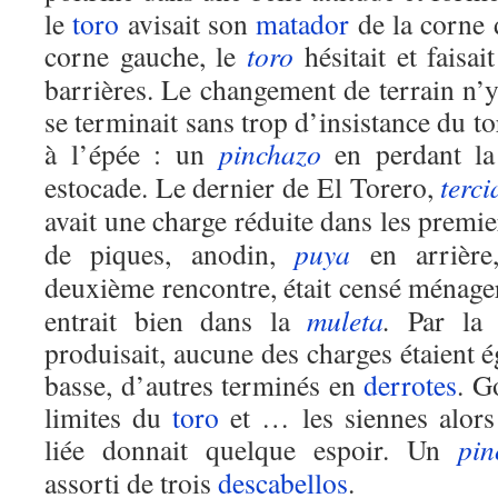
le
toro
avisait son
matador
de la corne d
corne gauche, le
toro
hésitait et faisai
barrières. Le changement de terrain n’y f
se terminait sans trop d’insistance du t
à l’épée : un
pinchazo
en perdant l
estocade. Le dernier de El Torero,
terc
avait une charge réduite dans les premi
de piques, anodin,
puya
en arrière,
deuxième rencontre, était censé ménage
entrait bien dans la
muleta
.
Par la 
produisait, aucune des charges étaient é
basse, d’autres terminés en
derrotes
. G
limites du
toro
et … les siennes alors
liée donnait quelque espoir. Un
pi
assorti de trois
descabellos
.