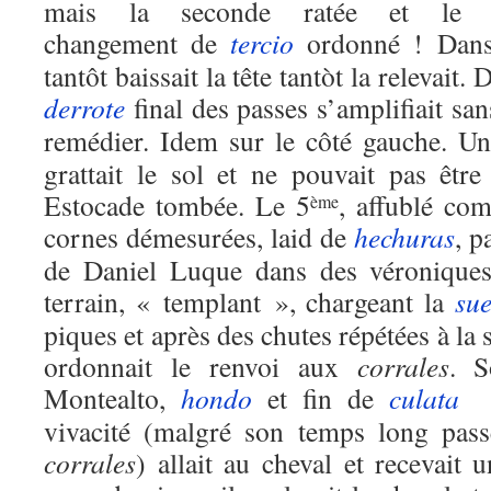
mais la seconde ratée et le
changement de
tercio
ordonné ! Dan
tantôt baissait la tête tantòt la relevait.
derrote
final des passes s’amplifiait sa
remédier. Idem sur le côté gauche. U
grattait le sol et ne pouvait pas êt
Estocade tombée. Le 5
, affublé co
ème
cornes démesurées, laid de
hechuras
, p
de Daniel Luque dans des véroniques
terrain, « templant », chargeant la
sue
piques et après des chutes répétées à la 
ordonnait le renvoi aux
corrales
. S
Montealto,
hondo
et fin de
culata
qu
vivacité (malgré son temps long pass
corrales
) allait au cheval et recevait 