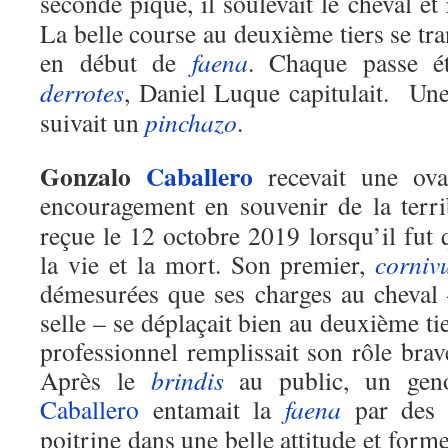
seconde pique, il soulevait le cheval et
La belle course au deuxième tiers se tr
en début de
faena
. Chaque passe ét
derrotes
, Daniel Luque capitulait. Un
suivait un
pinchazo
.
Gonzalo
Caballero
recevait une ova
encouragement en souvenir de la terr
reçue le 12 octobre 2019 lorsqu’il fut
la vie et la mort. Son premier,
corniv
démesurées que ses charges au cheval 
selle – se déplaçait bien au deuxième ti
professionnel remplissait son rôle bra
Après le
brindis
au public, un geno
Caballero
entamait la
faena
par de
poitrine dans une belle attitude et for