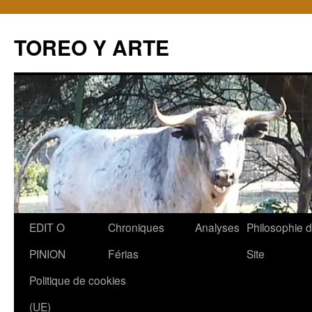
TOREO Y ARTE
Aller
EDIT O
Chroniques
Analyses
Philosophie 
au
PINION
Férias
Site
contenu
Politique de cookies
(UE)