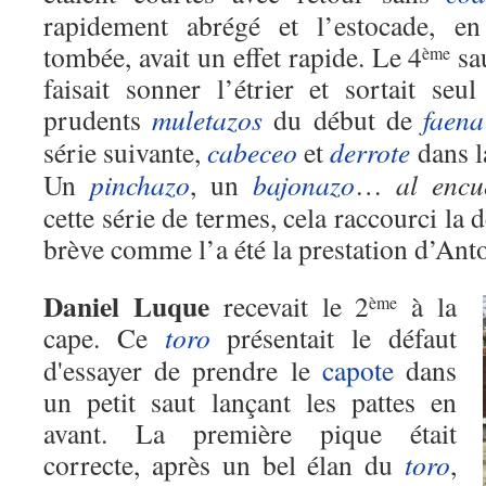
rapidement abrégé et l’estocade, en
tombée, avait un effet rapide. Le 4
sau
ème
faisait sonner l’étrier et sortait seu
prudents
muletazos
du début de
faena
série suivante,
cabeceo
et
derrote
dans 
Un
pinchazo
, un
bajonazo
…
al encu
cette série de termes, cela raccourci la d
brève comme l’a été la prestation d’Ant
Daniel Luque
recevait le 2
à la
ème
cape. Ce
toro
présentait le défaut
d'essayer de prendre le
capote
dans
un petit saut lançant les pattes en
avant. La première pique était
correcte, après un bel élan du
toro
,