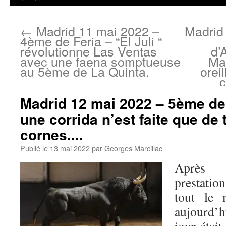
←
Madrid 11 mai 2022 –
Madrid
4ème de Feria – “El Juli “
révolutionne Las Ventas
d’
avec une faena somptueuse
Ma
au 5ème de La Quinta.
orei
c
Madrid 12 mai 2022 – 5ème de
une corrida n’est faite que de
cornes....
Publié le
13 mai 2022
par
Georges Marcillac
Après l
prestation
tout le 
aujourd’