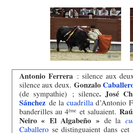
Antonio Ferrera
: silence aux de
Gonzalo
Caballer
silence aux deux.
. José Ch
(de sympathie) ; silence
Sánchez
de la
cuadrilla
d’Antonio Fe
Raú
banderilles au 4
et saluaient.
ème
Neiro « El Algabeño »
de la
cu
Caballero
se distinguaient dans cet 