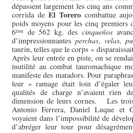
dépassent largement les cinq ans comme
El Torero
corrida de
combattue aujou
poids moyens pour les cinq premiers 
6
de 562 kg. des
cinqueños
avanc
ème
d’impressionnantes
perchas
,
velas, p
taurin, telles que le corps « disparaissai
Après leur entrée en piste, on se renda
inutilité au combat tauromachique m
manifeste des matadors. Pour paraphras
leur « ramage était loin d’égaler le
qualités de charge n’avaient rien d
dimension de leurs cornes. Les trois
Antonio Ferrera, Daniel Luque et
voyaient dans l’impossibilité de dévelop
d’abréger leur tour pour désagrément