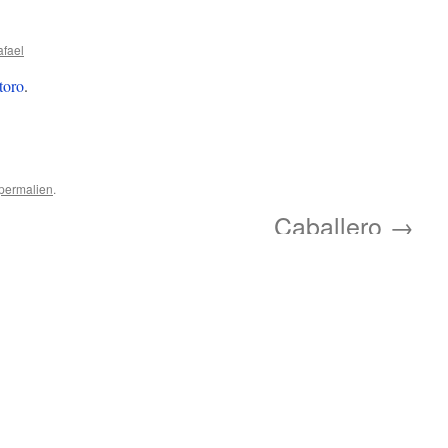
afael
toro
.
permalien
.
Caballero
→