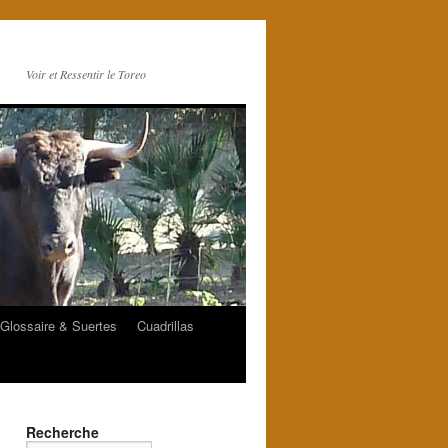
Voir et Ressentir le Toreo
Glossaire & Suertes
Cuadrillas
Recherche