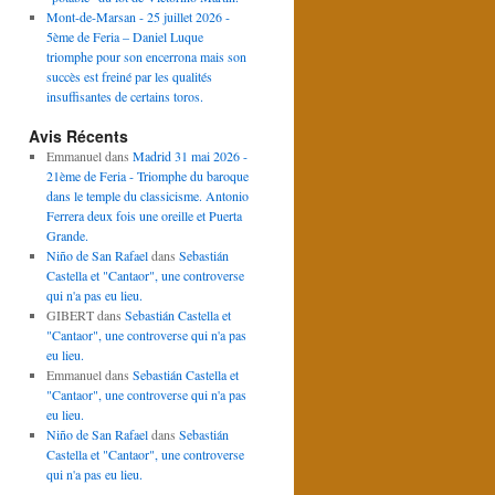
Mont-de-Marsan - 25 juillet 2026 -
5ème de Feria – Daniel Luque
triomphe pour son encerrona mais son
succès est freiné par les qualités
insuffisantes de certains toros.
Avis Récents
Emmanuel
dans
Madrid 31 mai 2026 -
21ème de Feria - Triomphe du baroque
dans le temple du classicisme. Antonio
Ferrera deux fois une oreille et Puerta
Grande.
Niño de San Rafael
dans
Sebastián
Castella et "Cantaor", une controverse
qui n'a pas eu lieu.
GIBERT
dans
Sebastián Castella et
"Cantaor", une controverse qui n'a pas
eu lieu.
Emmanuel
dans
Sebastián Castella et
"Cantaor", une controverse qui n'a pas
eu lieu.
Niño de San Rafael
dans
Sebastián
Castella et "Cantaor", une controverse
qui n'a pas eu lieu.