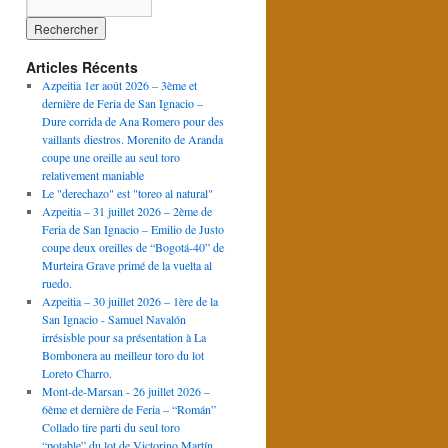
Articles Récents
Azpeitia 1er août 2026 – 3ème et
dernière de Feria de San Ignacio –
Dure corrida de Ana Romero pour des
vaillants diestros. Morenito de Aranda
coupe une oreille au seul toro
relativement maniable
Le "derechazo" est "toreo al natural"
Azpeitia – 31 juillet 2026 – 2ème de
Feria de San Ignacio – Emilio de Justo
coupe deux oreilles de “Bogotá-40” de
Murteira Grave primé de la vuelta al
ruedo.
Azpeitia – 30 juillet 2026 – 1ère de la
San Ignacio - Samuel Navalón
irrésisble pour sa présentation à La
Bombonera au meilleur toro du lot
Loreto Charro.
Mont-de-Marsan - 26 juillet 2026 –
6ème et dernière de Feria – “Román”
Collado tire parti du seul toro
“potable” du lot de Victorino Martín.