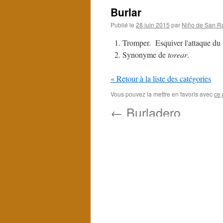
Burlar
Publié le
28 juin 2015
par
Niño de San R
Tromper. Esquiver l'attaque du
Synonyme de
torear
.
« Retour à la liste des catégories
Vous pouvez la mettre en favoris avec
ce 
←
Burladero