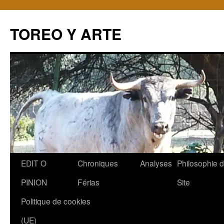
TOREO Y ARTE
Aller
EDIT O
Chroniques
Analyses
Philosophie 
au
PINION
Férias
Site
contenu
Politique de cookies
(UE)