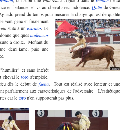
ornalón
, fait subir une
voltereta
à Aguado dans le
remate
de sa
ce en balancier et va au cheval avec indolence.
Quite
de Ginés
Aguado prend du temps pour mesurer la charge qui est de qualité
 le vent gêne et finalement
reta
suite à un
extraño
. Le
r, donne quelques
muletazos
nsuite à droite. Méfiant du
une demi-lame, puis une
ce.
humilier" et sans intérêt
u cheval le
toro
s'emploie.
feu dès le début de
faena
. Tout est réalisé avec lenteur et une
t parfaitement aux caractéristiques de l'adversaire. L'esthétique
rtes car le
toro
n'en supporterait pas plus.