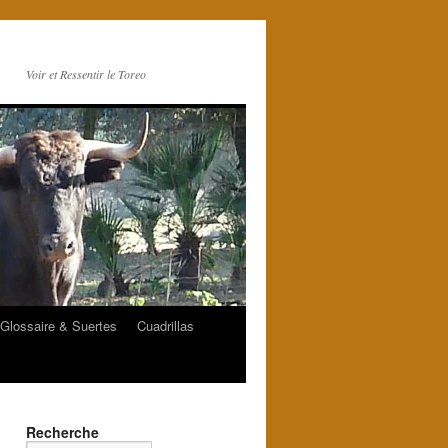
Voir et Ressentir le Toreo
Glossaire & Suertes
Cuadrillas
Recherche