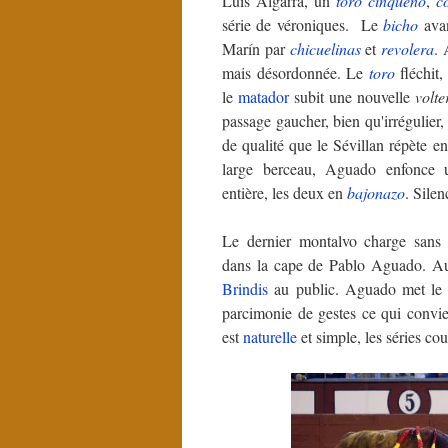
Luis Algarra, un
toro
cinqueño
,
c
série de véroniques. Le
bicho
avan
Marín par
chicuelinas
et
revolera
. 
mais désordonnée.
Le
toro
fléchit,
le
matador
subit une nouvelle
volte
passage gaucher, bien qu'irrégulie
de qualité que le Sévillan répète e
large berceau, Aguado enfonce 
entière, les deux en
bajonazo
. Silen
Le dernier montalvo charge sans "
dans la cape de Pablo Aguado. A
Brindis
au public. Aguado met le 
parcimonie de gestes ce qui convien
est
naturelle
et simple, les séries cou