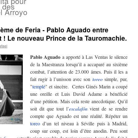
lta pour
 des
l Arroyo
5ème de Feria - Pablo Aguado entre
t ! Le nouveau Prince de la Tauromachie.
afael
Pablo Aguado
a apporté à Las Ventas le silence
de la Maestranza lorsqu’il a accaparé au sixième
combat, l’attention de 23.000 âmes. Puis il les a
fait rugir à l’unisson avec son
toreo
simple, pur,
"
templé
" et sincère. Certes Ginés Marin a coupé
une oreille et Luis David Adame a bénéficié
d’une pétition. Mais cela reste anecdotique. Qu’il
soit dit que tout l’
escalafón
vient de se rendre
compte que Aguado est une réalité. Répéter un
toreo
d’un tel niveau à Séville puis à Madrid,
coup sur coup, est loin d’être anodin. Peu sont