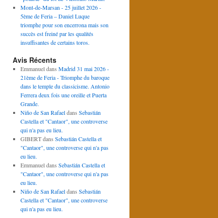
Mont-de-Marsan - 25 juillet 2026 -
5ème de Feria – Daniel Luque
triomphe pour son encerrona mais son
succès est freiné par les qualités
insuffisantes de certains toros.
Avis Récents
Emmanuel
dans
Madrid 31 mai 2026 -
21ème de Feria - Triomphe du baroque
dans le temple du classicisme. Antonio
Ferrera deux fois une oreille et Puerta
Grande.
Niño de San Rafael
dans
Sebastián
Castella et "Cantaor", une controverse
qui n'a pas eu lieu.
GIBERT
dans
Sebastián Castella et
"Cantaor", une controverse qui n'a pas
eu lieu.
Emmanuel
dans
Sebastián Castella et
"Cantaor", une controverse qui n'a pas
eu lieu.
Niño de San Rafael
dans
Sebastián
Castella et "Cantaor", une controverse
qui n'a pas eu lieu.