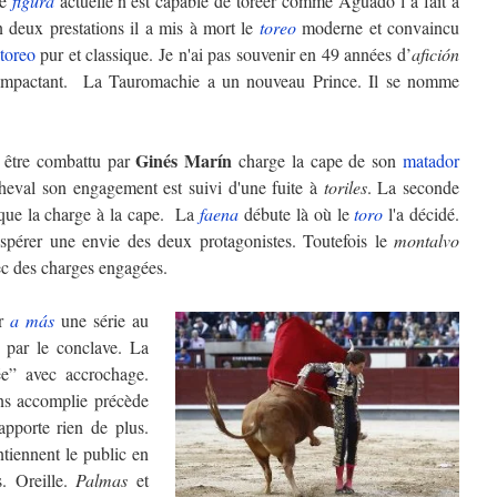
re
figura
actuelle n’est capable de toréer comme Aguado l’a fait à
n deux prestations il a mis à mort le
toreo
moderne et convaincu
toreo
pur et classique. Je n'ai pas souvenir en 49 années d’
afición
 impactant. La Tauromachie a un nouveau Prince. Il se nomme
Ginés Marín
 être combattu par
charge la cape de son
matador
eval son engagement est suivi d'une fuite à
toriles
. La seconde
 que la charge à la cape. La
faena
débute là où le
toro
l'a décidé.
 espérer une envie des deux protagonistes. Toutefois le
montalvo
vec des charges engagées.
er
a más
une série au
 par le conclave. La
ée” avec accrochage.
ins accomplie précède
apporte rien de plus.
tiennent le public en
s. Oreille.
Palmas
et