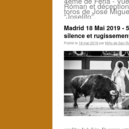
4ème de Feria - Vue
Róman et déception
toros de José Migue
“Joselito”.
Madrid 18 Mai 2019 - 
silence et rugissemen
Publié le
18 mai 2019
par
Niño de San R