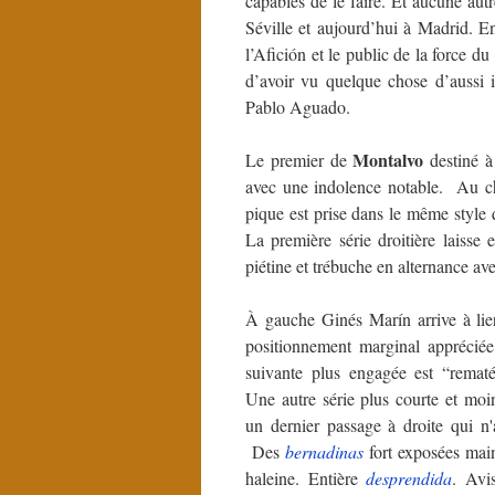
capables de le faire. Et aucune aut
Séville et aujourd’hui à Madrid. E
l’Afición et le public de la force du
d’avoir vu quelque chose d’aussi
Pablo Aguado.
Montalvo
Le premier de
destiné à
avec une indolence notable. Au ch
pique est prise dans le même style
La première série droitière laisse
piétine et trébuche en alternance a
À gauche Ginés Marín arrive à li
positionnement marginal appréciée
suivante plus engagée est “remat
Une autre série plus courte et mo
un dernier passage à droite qui n'
Des
bernadinas
fort exposées main
haleine. Entière
desprendida
. Avi