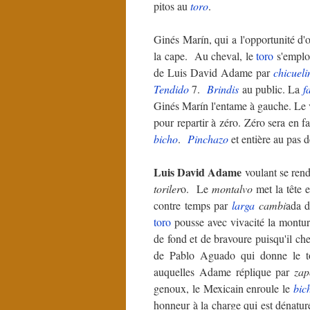
pitos au
toro
.
Ginés Marín, qui a l'opportunité d'
la cape. Au cheval, le
toro
s'emploi
de Luis David Adame par
chicueli
Tendido
7.
Brindis
au public. La
f
Ginés Marín l'entame à gauche. Le v
pour repartir à zéro. Zéro sera en fa
bicho
.
Pinchazo
et entière au pas d
Luis David Adame
voulant se ren
toriler
o. Le
montalvo
met la tête e
contre temps par
larga
cambi
ada 
toro
pousse avec vivacité la montur
de fond et de bravoure puisqu'il che
de Pablo Aguado qui donne le to
auquelles Adame réplique par
zap
genoux, le Mexicain enroule le
bic
honneur à la charge qui est dénatur