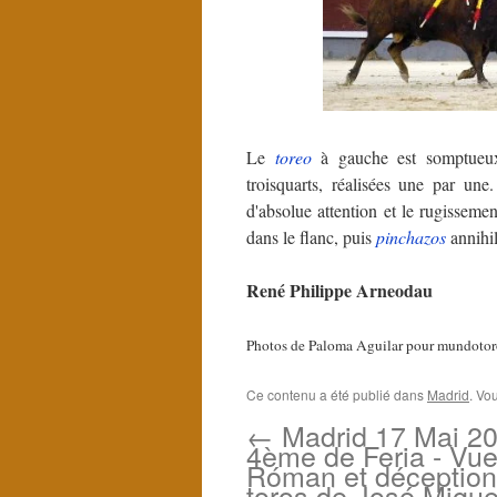
Le
toreo
à gauche est somptueu
troisquarts, réalisées une par un
d'absolue attention et le rugisseme
dans le flanc, puis
pinchazos
annihil
René Philippe Arneodau
Photos de Paloma Aguilar pour mundoto
Ce contenu a été publié dans
Madrid
. Vo
←
Madrid 17 Mai 20
4ème de Feria - Vue
Róman et déception
toros de José Migue