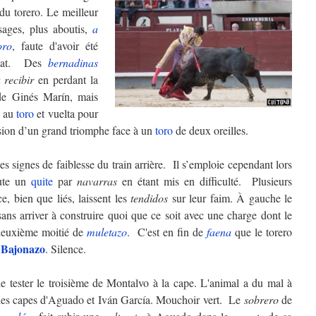
du torero. Le meilleur
sages, plus aboutis,
a
oro
, faute d'avoir été
mbat. Des
bernadinas
 recibir
en perdant la
e de Ginés Marín, mais
n au
toro
et vuelta pour
sion d’un grand triomphe face à un
toro
de deux oreilles.
signes de faiblesse du train arrière. Il s’emploie cependant lors
cute un
quite
par
navarras
en étant mis en difficulté. Plusieurs
e, bien que liés, laissent les
tendidos
sur leur faim. À gauche le
sans arriver à construire quoi que ce soit avec une charge dont le
euxième moitié de
muletazo
. C'est en fin de
faena
que le torero
Bajonazo
.
. Silence.
e tester le troisième de Montalvo à la cape. L'animal a du mal à
ar les capes d'Aguado et Iván García. Mouchoir vert. Le
sobrero
de