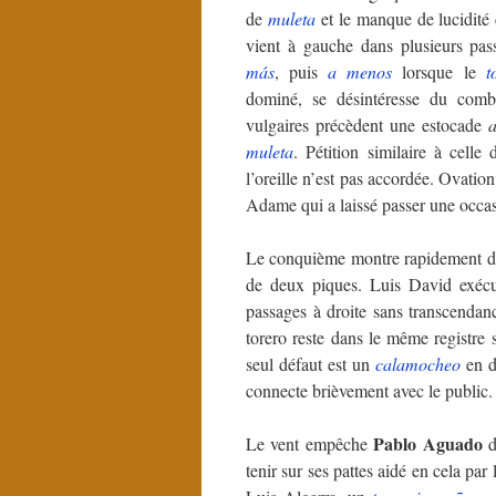
de
muleta
et le manque de lucidité 
vient à gauche dans plusieurs pas
más
, puis
a menos
lorsque le
t
dominé, se désintéresse du co
vulgaires précèdent une estocade
a
muleta
. Pétition similaire à cell
l’oreille n’est pas accordée. Ovatio
Adame qui a laissé passer une occa
Le conquième montre rapidement des 
de deux piques. Luis David exé
passages à droite sans transcendanc
torero reste dans le même registre 
seul défaut est un
calamocheo
en d
connecte brièvement avec le public
Pablo Aguado
Le vent empêche
d
tenir sur ses pattes aidé en cela p