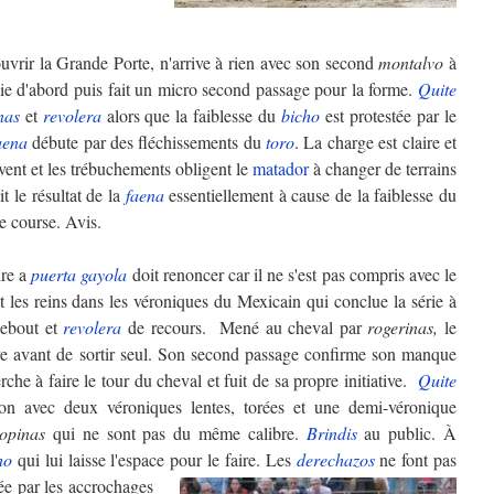
ouvrir la Grande Porte, n'arrive à rien avec son second
montalvo
à
e d'abord puis fait un micro second passage pour la forme.
Quite
nas
et
revolera
alors que la faiblesse du
bicho
est protestée par le
aena
débute par des fléchissements du
toro
. La charge est claire et
ent et les trébuchements obligent le
matador
à changer de terrains
it le résultat de la
faena
essentiellement à cause de la faiblesse du
e course. Avis.
dre a
puerta gayola
doit renoncer car il ne s'est pas compris avec le
t les reins dans les véroniques du Mexicain qui conclue la série à
debout et
revolera
de recours. Mené au cheval par
rogerinas,
le
e avant de sortir seul. Son second passage confirme son manque
rche à faire le tour du cheval et fuit de sa propre initiative.
Quite
n avec deux véroniques lentes, torées et une demi-véronique
opinas
qui ne sont pas du même calibre.
Brindis
au public. À
ho
qui lui laisse l'espace pour le faire.
Les
derechazos
ne font pas
ée par les accrochages