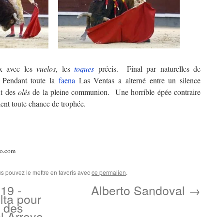
x avec les
vuelos
, les
toques
précis. Final par naturelles de
e. Pendant toute la
faena
Las Ventas a alterné entre un silence
nt des
olés
de la pleine communion. Une horrible épée contraire
ent toute chance de trophée.
ro.com
us pouvez le mettre en favoris avec
ce permalien
.
19 -
Alberto Sandoval
→
lta pour
 des
l Arroyo