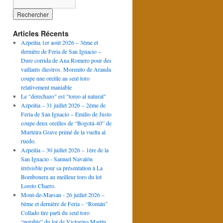
Articles Récents
Azpeitia 1er août 2026 – 3ème et
dernière de Feria de San Ignacio –
Dure corrida de Ana Romero pour des
vaillants diestros. Morenito de Aranda
coupe une oreille au seul toro
relativement maniable
Le "derechazo" est "toreo al natural"
Azpeitia – 31 juillet 2026 – 2ème de
Feria de San Ignacio – Emilio de Justo
coupe deux oreilles de “Bogotá-40” de
Murteira Grave primé de la vuelta al
ruedo.
Azpeitia – 30 juillet 2026 – 1ère de la
San Ignacio - Samuel Navalón
irrésisble pour sa présentation à La
Bombonera au meilleur toro du lot
Loreto Charro.
Mont-de-Marsan - 26 juillet 2026 –
6ème et dernière de Feria – “Román”
Collado tire parti du seul toro
“potable” du lot de Victorino Martín.