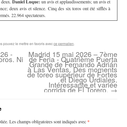
Daniel Luque:
x deux.
un avis et applaudissements; un avis et
lence; deux avis et silence. Cinq des six toros ont été sifflés à
ermés. 22.964 spectateurs.
us pouvez le mettre en favoris avec
ce permalien
.
26 -
Madrid 15 mai 2026 – 7ème
oros. Ni
de Feria - Quatrième Puerta
Grande de Fernando Adrián
à Las Ventas. Des moments
de toreo supérieur de Fortes
et Diego Urdiales.
Intéressante et variée
corrida de El Torero.
→
e
*
liée.
Les champs obligatoires sont indiqués avec