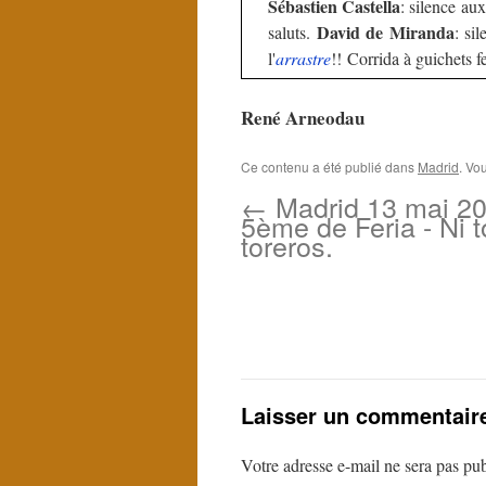
Sébastien Castella
: silence au
David de Miranda
saluts.
: si
l'
arrastre
!! Corrida à guichets f
René Arneodau
Ce contenu a été publié dans
Madrid
. Vo
←
Madrid 13 mai 20
5ème de Feria - Ni t
toreros.
Laisser un commentair
Votre adresse e-mail ne sera pas pub