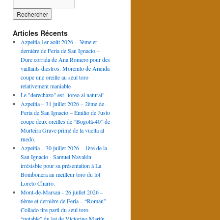
Articles Récents
Azpeitia 1er août 2026 – 3ème et
dernière de Feria de San Ignacio –
Dure corrida de Ana Romero pour des
vaillants diestros. Morenito de Aranda
coupe une oreille au seul toro
relativement maniable
Le "derechazo" est "toreo al natural"
Azpeitia – 31 juillet 2026 – 2ème de
Feria de San Ignacio – Emilio de Justo
coupe deux oreilles de “Bogotá-40” de
Murteira Grave primé de la vuelta al
ruedo.
Azpeitia – 30 juillet 2026 – 1ère de la
San Ignacio - Samuel Navalón
irrésisble pour sa présentation à La
Bombonera au meilleur toro du lot
Loreto Charro.
Mont-de-Marsan - 26 juillet 2026 –
6ème et dernière de Feria – “Román”
Collado tire parti du seul toro
“potable” du lot de Victorino Martín.