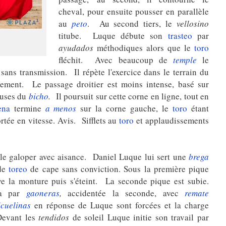
cheval, pour ensuite pousser en parallèle
au
peto
. Au second tiers, le
vellosino
titube. Luque débute son
trasteo
par
ayudados
méthodiques alors que le
toro
fléchit. Avec beaucoup de
temple
le
sans transmission. Il répète l'exercice dans le terrain du
gement. Le passage droitier est moins intense, basé sur
auses du
bicho
.
Il poursuit sur cette corne en ligne, tout en
ena
termine
a menos
sur la corne gauche, le
toro
étant
rtée en vitesse. Avis. Sifflets au
toro
et applaudissements
le galoper avec aisance. Daniel Luque lui sert une
brega
 de
toreo
de cape sans conviction. Sous la première pique
e la monture puis s'éteint. La seconde pique est subie.
da par
gaoneras
,
accidentée la seconde, avec
remate
icuelinas
en réponse de Luque sont forcées et la charge
evant les
tendidos
de soleil Luque initie son travail par