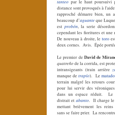
tanteo
par le haut poursuivi
distance sont provoqués à l'aid
rapproché démarre bien, un 
beaucoup d’
aguante
que Luque 
est
probón
, la serie désordo
cependant les fioritures et une 
De nouveau à droite, le
toro
es
deux cornes. Avis. Épée portée 
David de Miran
Le premier de
quatreño
de la corrida, est prote
intransigeants (train arrière
z
manque de
trapío
). Le
matado
terrain malgré les retours cou
pour lui servir des véronique
dans un espace réduit. L
distrait et
abanto
. Il charge le
mettant brièvement les reins
sans se faire prier. La rencontr