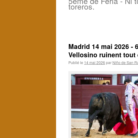
5ème de Feria - Ni t
toreros.
Madrid 14 mai 2026 - 
Vellosino ruinent tout 
Publié le
14 mai 2026
par
Niño de San R