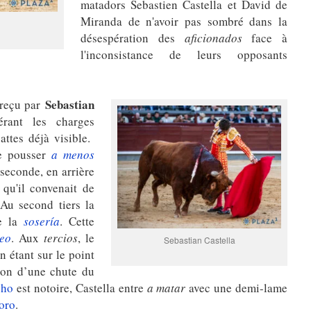
matadors Sebastien Castella et David de
Miranda de n'avoir pas sombré dans la
désespération des
aficionados
face à
l'inconsistance de leurs opposants
Sebastian
 reçu par
rant les charges
pattes déjà visible.
 pousser
a menos
seconde, en arrière
 qu'il convenait de
 Au second tiers la
de la
sosería
. Cette
teo
. Aux
tercios
, le
Sebastian Castella
n étant sur le point
sion d’une chute du
cho
est notoire, Castella entre
a matar
avec une demi-lame
toro
.