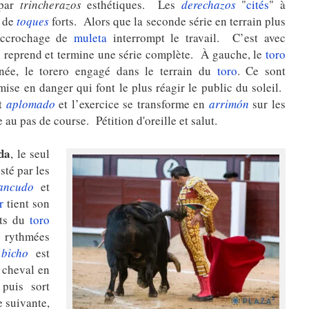
 par
trincherazos
esthétiques. Les
derechazos
"
cités
" à
e de
toques
forts. Alors que la seconde série en terrain plus
accrochage de
muleta
interrompt le travail. C’est avec
reprend et termine une série complète. À gauche, le
toro
nnée, le torero engagé dans le terrain du
toro
. Ce sont
mise en danger qui font le plus réagir le public du soleil.
t
aplomado
et l’exercice se transforme en
arrimón
sur les
au pas de course. Pétition d'oreille et salut.
da
, le seul
sté par les
ancudo
et
r
tient son
rts du
toro
s rythmées
e
bicho
est
 cheval en
 puis sort
e suivante,