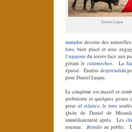
Daniel Luque
matador
dessine des naturelles 
toro
, bien placé et avec enga
l’
aguante
du torero face aux p
gérant le
calamocheo
. La
fa
épuisé. Entière
desprendida
po
pour Daniel Luque.
Le cinqième est massif et semb
probatoire et quelques gestes
prise
al relance
,
le
toro
soulèv
Quit
e de Daniel de Miran
immédiatement après. Les
ch
retenue.
Brindis
au public. D