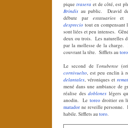
pique
trasera
et de côté, est p
Brindis
au public. Deavid d
débute par
estatuarios
e
desprecio
tout en compensant 
sont liées et peu intenses. Gêné
deux ou trois. Les naturelles 
par la mollesse de la charge.
couvrant la tête. Sifflets au
toro
Le second de l'
onubense
(ori
cornivuelto
, est peu enclin à 
delantales
, véroniques et
rema
mené dans une ambiance de g
réalise des
doblones
légers qu
anodin. Le
toreo
droitier en l
matador
ne reveille personne. L
habile. Sifflets au
toro
.