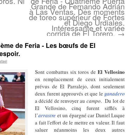
oros. Ni
de Feria - Quatrième Puerta
Grande de Fernando Adrián
à Las Ventas. Des moments
de toreo supérieur de Fortes
et Diego Urdiales.
Intéressante et variée
corrida de El Torero.
→
6ème de Feria - Les bœufs de El
espoir.
afael
El
Vellosino
Sont combattus six toros de
en remplacement de ceux initialement
prévus de El Parralejo, dont seulement
deux furent approuvés et que le
ganadero
a décidé de renvoyer au
campo
. Du lot de
El Vellosino, cinq furent sifflés à
l’
arrastre
et un épargné car Daniel Luque
a fait l'effort de le mettre en valeur. Il faut
saluer néanmoins les deux autres