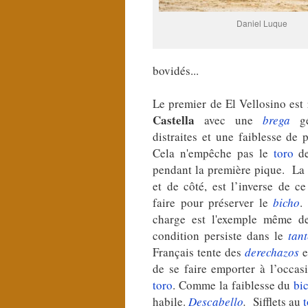
Daniel Luque
bovidés...
Le premier de El Vellosino est
Castella
avec une
brega
gé
distraites et une faiblesse de 
Cela n'empêche pas le
toro
de
pendant la première pique. La 
et de côté, est l’inverse de ce
faire pour préserver le
bicho
.
charge est l'exemple même 
condition persiste dans le
tan
Français tente des
derechazos
e
de se faire emporter à l’occa
toro
. Comme la faiblesse du
bi
habile.
Descabello
.
Sifflets au