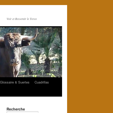
Voir et Ressentir le Toreo
Glossaire & Suertes
Cuadrillas
Recherche