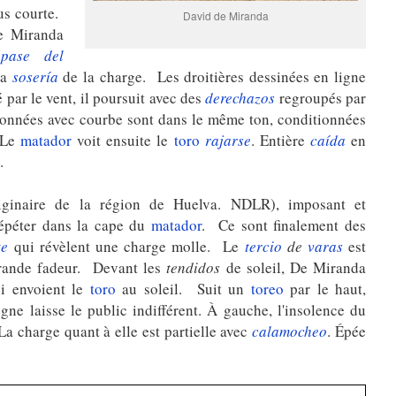
lus courte.
David de Miranda
e Miranda
t
pase del
la
sosería
de la charge. Les droitières dessinées en ligne
 par le vent, il poursuit avec des
derechazos
regroupés par
données avec courbe sont dans le même ton, conditionnées
 Le
matador
voit ensuite le
toro
rajarse
. Entière
caída
en
.
ginaire de la région de Huelva. NDLR), imposant et
répéter dans la cape du
matador
. Ce sont finalement des
te
qui révèlent une charge molle. Le
tercio
de
varas
est
rande fadeur. Devant les
tendidos
de soleil, De Miranda
i envoient le
toro
au soleil. Suit un
toreo
par le haut,
igne laisse le public indifférent. À gauche, l'insolence du
a charge quant à elle est partielle avec
calamocheo
. Épée