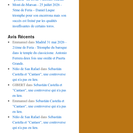
Mont-de-Marsan - 25 juillet 2026 -
5ème de Feria – Daniel Luque
triomphe pour son encerrona mais son
succès est freiné par les qualités
insuffisantes de certains toros.
Avis Récents
Emmanuel
dans
Madrid 31 mai 2026 -
21ème de Feria - Triomphe du baroque
dans le temple du classicisme. Antonio
Ferrera deux fois une oreille et Puerta
Grande.
Niño de San Rafael
dans
Sebastián
Castella et "Cantaor", une controverse
qui n'a pas eu lieu.
GIBERT
dans
Sebastián Castella et
"Cantaor", une controverse qui n'a pas
eu lieu.
Emmanuel
dans
Sebastián Castella et
"Cantaor", une controverse qui n'a pas
eu lieu.
Niño de San Rafael
dans
Sebastián
Castella et "Cantaor", une controverse
qui n'a pas eu lieu.