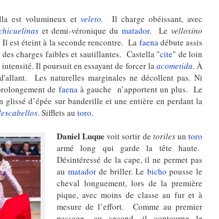
lla est volumineux et
veleto
.
Il charge obéissant, avec
chicuelinas
et demi-véronique du
matador
. Le
vellosino
 Il est éteint à la seconde rencontre. La
faena
débute assis
 des charges faibles et sautillantes. Castella "
cite
" de loin
intensité. Il poursuit en essayant de forcer la
acometida
. À
d'allant. Les naturelles marginales ne décollent pas. Ni
e prolongement de
faena
à gauche n’apportent un plus. Le
un glissé d’épée sur banderille et une entière en perdant la
descabellos
. Sifflets au
toro
.
Daniel Luque
voit sortir de
toriles
un
toro
armé long qui garde la tête haute.
Désintéressé de la cape, il ne permet pas
au
matador
de briller. Le
bicho
pousse le
cheval longuement, lors de la première
pique, avec moins de classe au fur et à
mesure de l’effort. Comme au premier
passage,
au second,
il contourne le