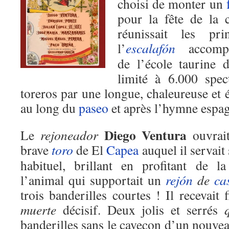
choisi de monter un
pour la fête de la 
réunissait les pri
l’
escalafón
accompag
de l’école taurine 
limité à 6.000 spect
toreros par une longue, chaleureuse et
au long du
paseo
et après l’hymne espag
Diego Ventura
Le
rejoneador
ouvrait
brave
toro
de El
Capea
auquel il servait
habituel, brillant en profitant de l
l’animal qui supportait un
rejón
de
ca
trois banderilles courtes ! Il recevait
muerte
décisif. Deux jolis et serrés
banderilles sans le caveçon d’un nouvea