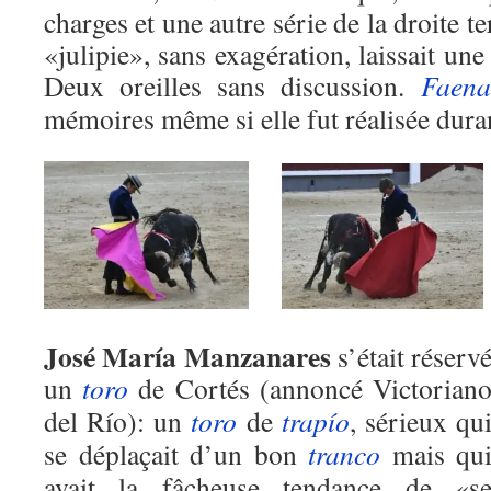
charges et une autre série de la droite 
«julipie», sans exagération, laissait une
Deux oreilles sans discussion.
Faena
mémoires même si elle fut réalisée dur
José María Manzanares
s’était réserv
un
toro
de Cortés (annoncé Victorian
del Río): un
toro
de
trapío
, sérieux qu
se déplaçait d’un bon
tranco
mais qu
avait la fâcheuse tendance de «s