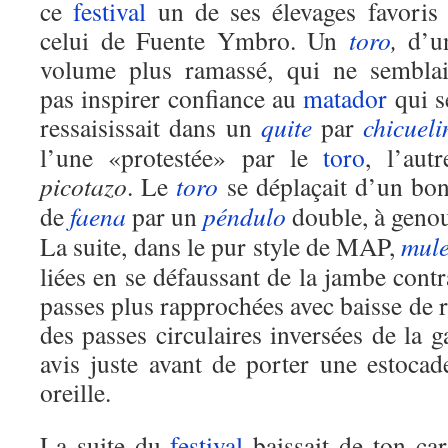
ce
festival
un de ses élevages favoris 
celui de Fuente Ymbro. Un
toro
,
d’u
volume plus ramassé, qui ne semblai
pas inspirer confiance au
matador
qui s
ressaisissait dans un
quite
par
chicueli
l’une «protestée» par le
toro
, l’aut
picotazo
. Le
toro
se déplaçait d’un bo
de
faena
par un
péndulo
double, à genoux
La suite, dans le pur style de MAP,
mule
liées en se défaussant de la jambe contrai
passes plus rapprochées avec baisse de
des passes circulaires inversées de la g
avis juste avant de porter une estoc
oreille.
La suite du
festival
baissait de ton ca