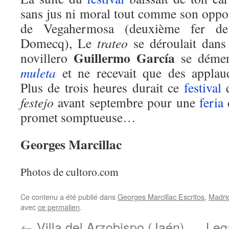
sans jus ni moral tout comme son opposa
de Vegahermosa (deuxième fer de
Domecq), Le
trateo
se déroulait dans
Guillermo García
novillero
se démena
muleta
et ne recevait que des applau
Plus de trois heures durait ce
festival
q
festejo
avant septembre pour une
feria
promet somptueuse…
Georges Marcillac
Photos de cultoro.com
Ce contenu a été publié dans
Georges Marcillac Escritos
,
Madri
avec
ce permalien
.
←
Villa del Arzobispo (Jaén)
Leg