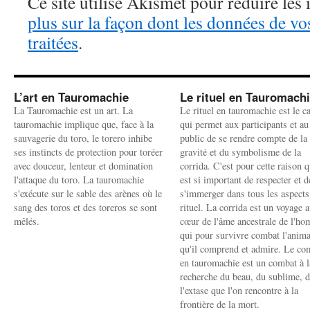
Ce site utilise Akismet pour réduire les 
plus sur la façon dont les données de v
traitées
.
L’art en Tauromachie
Le rituel en Tauromach
La Tauromachie est un art. La
Le rituel en tauromachie est le c
tauromachie implique que, face à la
qui permet aux participants et au
sauvagerie du toro, le torero inhibe
public de se rendre compte de la
ses instincts de protection pour toréer
gravité et du symbolisme de la
avec douceur, lenteur et domination
corrida. C'est pour cette raison q
l'attaque du toro. La tauromachie
est si important de respecter et d
s'exécute sur le sable des arènes où le
s'immerger dans tous les aspects
sang des toros et des toreros se sont
rituel. La corrida est un voyage 
mêlés.
cœur de l'âme ancestrale de l'h
qui pour survivre combat l'anima
qu'il comprend et admire. Le co
en tauromachie est un combat à l
recherche du beau, du sublime, 
l'extase que l'on rencontre à la
frontière de la mort.