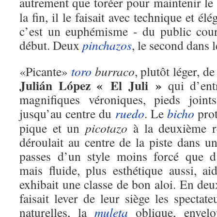
autrement que toréer pour maintenir le
la fin, il le faisait avec technique et él
c’est un euphémisme - du public cour
début. Deux
pinchazos
, le second dans 
«Picante»
toro
burraco
, plutôt léger, d
Julián López « El Juli »
qui d’entr
magnifiques véroniques, pieds joint
jusqu’au centre du
ruedo
. Le
bicho
prot
pique et un
picotazo
à la deuxième r
déroulait au centre de la piste dans un
passes d’un style moins forcé que d
mais fluide, plus esthétique aussi, a
exhibait une classe de bon aloi. En de
faisait lever de leur siège les spectat
naturelles, la
muleta
oblique, envelo