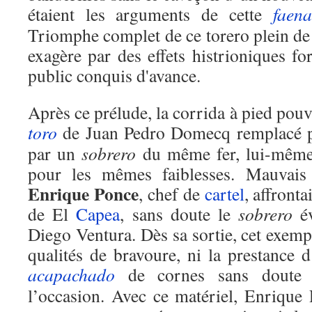
étaient les arguments de cette
faena
Triomphe complet de ce torero plein de 
exagère par des effets histrioniques fo
public conquis d'avance.
Après ce prélude, la corrida à pied po
toro
de Juan Pedro Domecq remplacé pe
par un
sobrero
du même fer, lui-mêm
pour les mêmes faiblesses. Mauvais 
Enrique Ponce
, chef de
cartel
, affront
de El
Capea
, sans doute le
sobrero
év
Diego Ventura. Dès sa sortie, cet exempl
qualités de bravoure, ni la prestance 
acapachado
de cornes sans doute 
l’occasion. Avec ce matériel, Enrique 