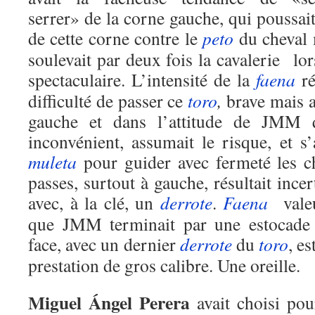
serrer» de la corne gauche, qui poussai
de cette corne contre le
peto
du cheval 
soulevait par deux fois la cavalerie lo
spectaculaire. L’intensité de la
faena
ré
difficulté de passer ce
toro
,
brave mais a
gauche et dans l’attitude de JMM q
inconvénient, assumait le risque, et s’
muleta
pour guider avec fermeté les c
passes, surtout à gauche, résultait ince
avec, à la clé, un
derrote
.
Faena
valeur
que JMM terminait par une estocade e
face, avec un dernier
derrote
du
toro
, e
prestation de gros calibre. Une oreille.
Miguel Ángel Perera
avait choisi pou