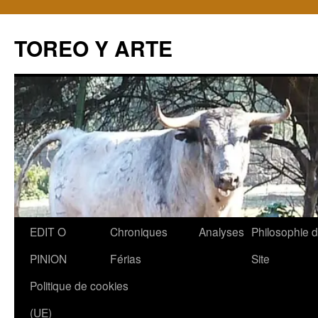
TOREO Y ARTE
Aller
EDIT O
Chroniques
Analyses
Philosophie 
au
PINION
Férias
Site
contenu
Politique de cookies
(UE)