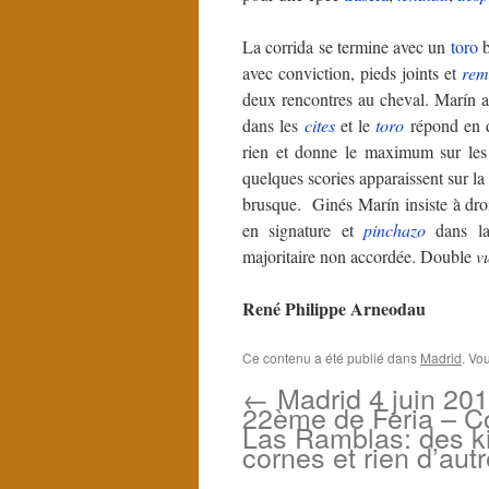
La corrida se termine avec un
toro
b
avec conviction, pieds joints et
rem
deux rencontres au cheval. Marín 
dans les
cites
et le
toro
répond en 
rien et donne le maximum sur les
quelques scories apparaissent sur la 
brusque. Ginés Marín insiste à droi
en signature et
pinchazo
dans la
majoritaire non accordée. Double
v
René Philippe Arneodau
Ce contenu a été publié dans
Madrid
. Vo
←
Madrid 4 juin 201
22ème de Feria – Co
Las Ramblas: des ki
cornes et rien d’autr