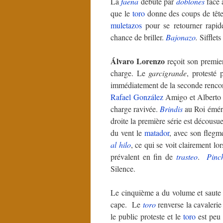
La
faena
débute par
doblones
face 
que le
toro
donne des coups de tête,
muletazos
pour se retourner rapid
chance de briller.
Bajonazo
.
Sifflets
Álvaro Lorenzo
reçoit son premie
charge. Le
garcigrande
, protesté 
immédiatement de la seconde renc
Rafael González
Amigo et Alberto Z
charge ravivée.
Brindis
au Roi éméri
droite la première série est décousue
du vent le
matador
, avec son flegm
al hilo
, ce qui se voit clairement lo
prévalent en fin de
trasteo
.
Pinc
Silence.
Le cinquième a du volume et saute d
cape. Le
toro
renverse la cavalerie
le public proteste et le
toro
est peu