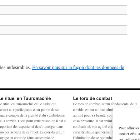
les indésirables.
En savoir plus sur la façon dont les données de
Le rituel en Tauromachie
Le toro de combat
e rituel en tauromachie est le cadre qui
Le toro de combat, acteur fondamental de la
ermet aux participants et au public de se
corrida, est un animal admiré et craint. Il est
endre compte de la gravité et du symbolisme
admiré pour sa beauté, son harmonie physiq
e la corrida. C'est pour cette raison qu'il est si
et sa bravoure. Il est craint pour sa
mportant de respecter et de s'immerger dans
combativité, son agilité et sa force. La
Pour offrir le
ous les aspects de ce rituel. La corrida est un
caractéristique qui permet à la crainte et à
stocker et/ou 
oyage au cœur de l'âme ancestrale de
l'admiration de se rejoindre est la noblesse,
permettra de t