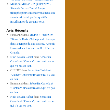
Mont-de-Marsan - 25 juillet 2026 -
5ème de Feria – Daniel Luque
triomphe pour son encerrona mais son
succès est freiné par les qualités
insuffisantes de certains toros.
Avis Récents
Emmanuel
dans
Madrid 31 mai 2026 -
21ème de Feria - Triomphe du baroque
dans le temple du classicisme. Antonio
Ferrera deux fois une oreille et Puerta
Grande.
Niño de San Rafael
dans
Sebastián
Castella et "Cantaor", une controverse
qui n'a pas eu lieu.
GIBERT
dans
Sebastián Castella et
"Cantaor", une controverse qui n'a pas
eu lieu.
Emmanuel
dans
Sebastián Castella et
"Cantaor", une controverse qui n'a pas
eu lieu.
Niño de San Rafael
dans
Sebastián
Castella et "Cantaor", une controverse
qui n'a pas eu lieu.