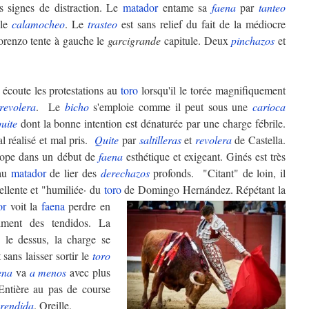
 signes de distraction. Le
matador
entame sa
faena
par
tanteo
 le
calamocheo
. Le
trasteo
est sans relief du fait de la médiocre
renzo tente à gauche le
garcigrande
capitule. Deux
pinchazos
et
, écoute les protestations au
toro
lorsqu'il le torée magnifiquement
revolera
. Le
bicho
s'emploie comme il peut sous une
carioca
uite
dont la bonne intention est dénaturée par une charge fébrile.
l réalisé et mal pris.
Quite
par
saltilleras
et
revolera
de Castella.
ope dans un début de
faena
esthétique et exigeant. Ginés est très
 au
matador
de lier des
derechazos
profonds. "Citant" de loin, il
ellente et "humiliée· du
toro
de Domingo Hernández.
Répétant la
or
voit la
faena
perdre en
timent des tendidos. La
 le dessus, la charge se
sans laisser sortir le
toro
ena
va
a menos
avec plus
Entière au pas de course
rendida
. Oreille.