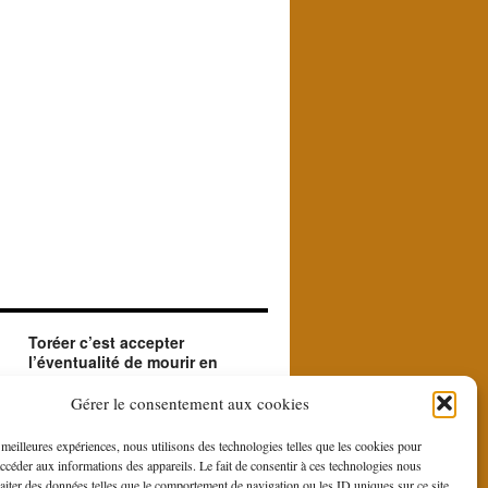
Toréer c’est accepter
l’éventualité de mourir en
créant le beau.
ue
Le matador accepte en toréant l'éventualité de
Gérer le consentement aux cookies
sa mort. Il le fait car il est à la recherche du
beau et du sublime que le contraste entre la
s meilleures expériences, nous utilisons des technologies telles que les cookies pour
force et la bravoure du toro et la douce
accéder aux informations des appareils. Le fait de consentir à ces technologies nous
gestuelle du toreo, fait naître du rituel de la
raiter des données telles que le comportement de navigation ou les ID uniques sur ce site.