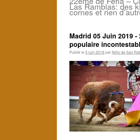
22ème de Feria – Co
Las Ramblas: des ki
cornes et rien d’autr
Madrid 05 Juin 2019 -
populaire incontestabl
Publié le
5 juin 2019
par
Niño de San Raf