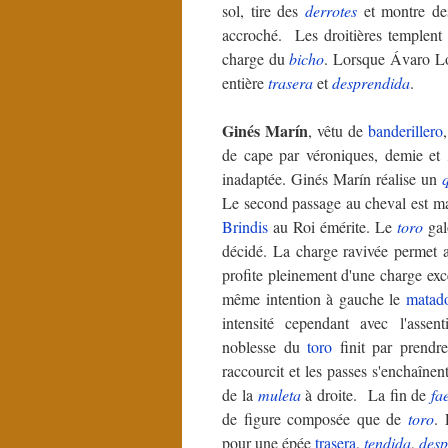
sol, tire des
derrotes
et montre des
accroché. Les droitières templent
charge du
bicho
. Lorsque Ávaro Lo
entière
trasera
et
desprendida
.
Ginés Marín
, vêtu de
banderillero
de cape par véroniques, demie et
inadaptée. Ginés Marín réalise un
q
Le second passage au cheval est ma
Brindis
au Roi émérite. Le
toro
gal
décidé. La charge ravivée permet
profite pleinement d'une charge exc
même intention à gauche le
matad
intensité cependant avec l'assen
noblesse du
toro
finit par prendre
raccourcit et les passes s'enchaînent 
de la
muleta
à droite. La fin de
fa
de figure composée que de
toro
. 
pour une épée
trasera
,
tendida
,
desp