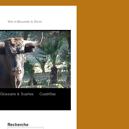
Voir et Ressentir le Toreo
Glossaire & Suertes
Cuadrillas
Recherche