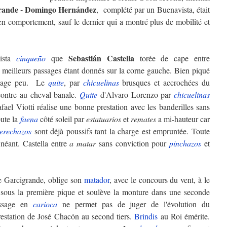
rande - Domingo Hernández
, complété par un Buenavista, était
en comportement, sauf le dernier qui a montré plus de mobilité et
Sebastián Castella
ista
cinqueño
que
torée de cape entre
s meilleurs passages étant donnés sur la corne gauche. Bien piqué
gage peu. Le
quite
, par
chicuelinas
brusques et accrochées du
contre au cheval banale.
Quite
d'Alvaro Lorenzo par
chicuelinas
ael Viotti réalise une bonne prestation avec les banderilles sans
bute la
faena
côté soleil par
estatuarios
et
remates
a mi-hauteur car
erechazos
sont déjà poussifs tant la charge est empruntée. Toute
 néant. Castella entre
a matar
sans conviction pour
pinchazos
et
e Garcigrande, oblige son
matador
, avec le concours du vent, à le
sous la première pique et soulève la monture dans une seconde
assage en
carioca
ne permet pas de juger de l'évolution du
estation de José Chacón au second tiers.
Brindis
au Roi émérite.