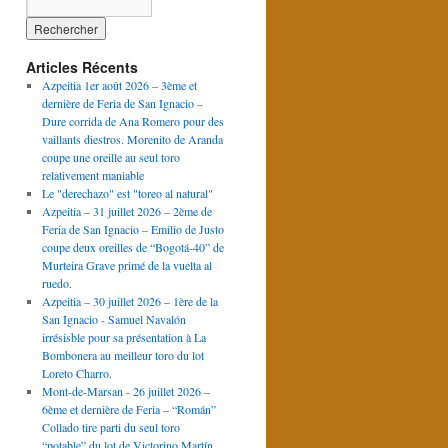
Articles Récents
Azpeitia 1er août 2026 – 3ème et
dernière de Feria de San Ignacio –
Dure corrida de Ana Romero pour des
vaillants diestros. Morenito de Aranda
coupe une oreille au seul toro
relativement maniable
Le "derechazo" est "toreo al natural"
Azpeitia – 31 juillet 2026 – 2ème de
Feria de San Ignacio – Emilio de Justo
coupe deux oreilles de “Bogotá-40” de
Murteira Grave primé de la vuelta al
ruedo.
Azpeitia – 30 juillet 2026 – 1ère de la
San Ignacio - Samuel Navalón
irrésisble pour sa présentation à La
Bombonera au meilleur toro du lot
Loreto Charro.
Mont-de-Marsan - 26 juillet 2026 –
6ème et dernière de Feria – “Román”
Collado tire parti du seul toro
“potable” du lot de Victorino Martín.