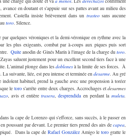
à une charge qui doute et va
a menos
. Les
derechazos
confirment
 avance en doutant et s'appuie sur ses pattes avant au milieu des
ement. Castella insiste brièvement dans un
trasteo
sans aucune
 au
toro
. Silence.
r par quelques véroniques et la demi-véronique en rythme avec la
par les plus exigeants, combat par à-coups aux piques puis sort
ontre.
Quite
anodin de Ginés Marín à l'image de la charge du
toro
.
ayas saluent justement pour un excellent second tiers face à une
te. L'animal plonge dans les
doblones
à la limite de ses forces. À
. La suivante, liée, est peu intense et terminée en
desarme
. Au gré
e indolent habituel, prend la gauche avec une propension à toréer
rsque le
toro
s'arrête entre deux charges. Accrochages et
desarmes
hazo
, avis et entière
trasera
,
desprendida
en perdant la
muleta
.
ans la cape de Lorenzo qui s'efforce, sans succès, à le passer en
 en poussant par devant. Le premier tiers prend des airs de
capea
,
 piqué. Dans la cape de
Rafael González
Amigo le
toro
gratte le