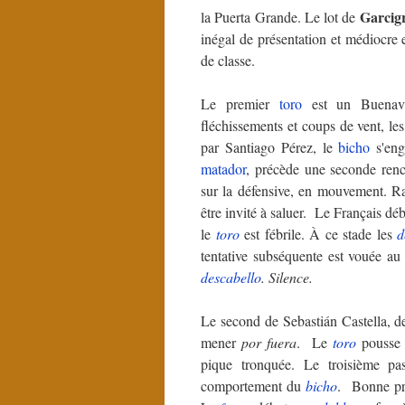
Garcig
la Puerta Grande. Le lot de
inégal de présentation et médiocre 
de classe.
Le premier
toro
est un Buenav
fléchissements et coups de vent, le
par Santiago Pérez, le
bicho
s'en
matador
, précède une seconde ren
sur la défensive, en mouvement. Raf
être invité à saluer. Le Français dé
le
toro
est fébrile. À ce stade les
d
tentative subséquente est vouée au
descabello
. Silence.
Le second de Sebastián Castella, d
mener
por fuera
. Le
toro
pousse 
pique tronquée. Le troisième p
comportement du
bicho
. Bonne pr