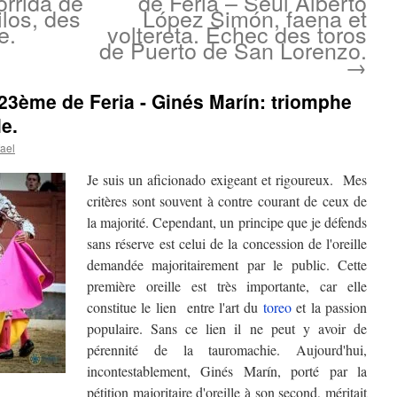
rrida de
de Feria – Seul Alberto
los, des
López Simón, faena et
e.
voltereta. Echec des toros
de Puerto de San Lorenzo.
→
 23ème de Feria - Ginés Marín: triomphe
e.
ael
Je suis un aficionado exigeant et rigoureux. Mes
critères sont souvent à contre courant de ceux de
la majorité. Cependant, un principe que je défends
sans réserve est celui de la concession de l'oreille
demandée majoritairement par le public. Cette
première oreille est très importante, car elle
constitue le lien entre l'art du
toreo
et la passion
populaire. Sans ce lien il ne peut y avoir de
pérennité de la tauromachie. Aujourd'hui,
incontestablement, Ginés Marín, porté par la
pétition majoritaire d'oreille à son second, méritait