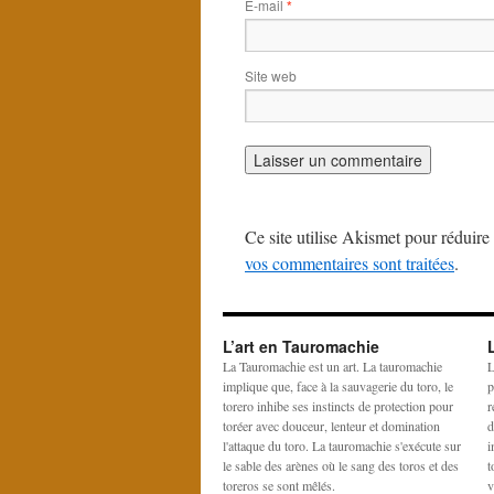
E-mail
*
Site web
Ce site utilise Akismet pour réduire 
vos commentaires sont traitées
.
L’art en Tauromachie
La Tauromachie est un art. La tauromachie
L
implique que, face à la sauvagerie du toro, le
p
torero inhibe ses instincts de protection pour
r
toréer avec douceur, lenteur et domination
d
l'attaque du toro. La tauromachie s'exécute sur
i
le sable des arènes où le sang des toros et des
t
toreros se sont mêlés.
v