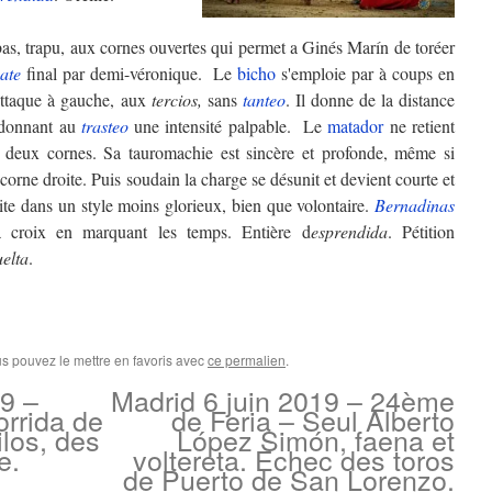
as, trapu, aux cornes ouvertes qui permet a Ginés Marín de toréer
ate
final par demi-véronique. Le
bicho
s'emploie par à coups en
attaque à gauche, aux
tercios,
sans
tanteo
. Il donne de la distance
donnant au
trasteo
une intensité palpable. Le
matador
ne retient
 deux cornes. Sa tauromachie est sincère et profonde, même si
corne droite. Puis soudain la charge se désunit et devient courte et
te dans un style moins glorieux, bien que volontaire.
Bernadinas
 croix en marquant les temps. Entière d
esprendida
. Pétition
uelta
.
us pouvez le mettre en favoris avec
ce permalien
.
9 –
Madrid 6 juin 2019 – 24ème
rrida de
de Feria – Seul Alberto
los, des
López Simón, faena et
e.
voltereta. Echec des toros
de Puerto de San Lorenzo.