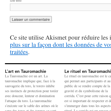
Site web
Ce site utilise Akismet pour réduire les 
plus sur la façon dont les données de v
traitées
.
L’art en Tauromachie
Le rituel en Tauromach
La Tauromachie est un art. La
Le rituel en tauromachie est le c
tauromachie implique que, face à la
qui permet aux participants et au
sauvagerie du toro, le torero inhibe
public de se rendre compte de la
ses instincts de protection pour toréer
gravité et du symbolisme de la
avec douceur, lenteur et domination
corrida. C'est pour cette raison q
l'attaque du toro. La tauromachie
est si important de respecter et d
s'exécute sur le sable des arènes où le
s'immerger dans tous les aspects
sang des toros et des toreros se sont
rituel. La corrida est un voyage 