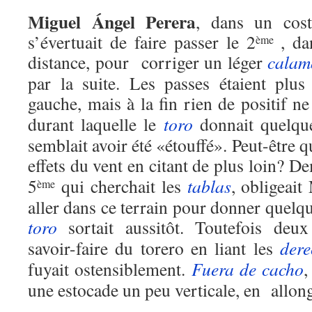
Miguel Ángel Perera
, dans un cost
s’évertuait de faire passer le 2
, da
ème
distance, pour corriger un léger
calam
par la suite. Les passes étaient plu
gauche, mais à la fin rien de positif n
durant laquelle le
toro
donnait quelque
semblait avoir été «étouffé». Peut-être 
effets du vent en citant de plus loin? 
5
qui cherchait les
tablas
, obligeait
ème
aller dans ce terrain pour donner quelqu
toro
sortait aussitôt. Toutefois deux
savoir-faire du torero en liant les
dere
fuyait ostensiblement.
Fuera de cacho
,
une estocade un peu verticale, en allong