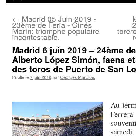
←
Madrid 05 Juin 2019 -
M
23ème de Feria - Ginés
2
Marín: triomphe populaire
torer
incontestable.
Madrid 6 juin 2019 – 24ème de
Alberto López Simón, faena et
des toros de Puerto de San Lo
Publié le
7 juin 2019
par
Georges Marcillac
Au ter
Ferrer
souveni
samedi