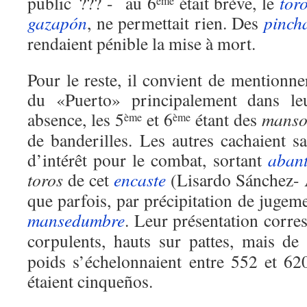
public ??? - au 6
était brève, le
tor
ème
gazapón
, ne permettait rien. Des
pinch
rendaient pénible la mise à mort.
Pour le reste, il convient de mentionn
du «Puerto» principalement dans le
absence, les 5
et 6
étant des
manso
ème
ème
de banderilles. Les autres cachaient 
d’intérêt pour le combat, sortant
aban
toros
de cet
encaste
(Lisardo Sánchez- 
que parfois, par précipitation de jugem
mansedumbre
. Leur présentation corres
corpulents, hauts sur pattes, mais d
poids s’échelonnaient entre 552 et 62
étaient cinqueños.