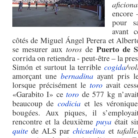
aficion
encore 
pour s
avant 
côtés de Miguel Ángel Perera et Albert
Puerto de 
se mesurer aux
toros
de
corrida on retiendra - peut-être – la pr
Simón et surtout la terrible
cogida
/vol
amorçant une
bernadina
ayant pris 
lorsque précisément le
toro
avait ces
«Garabito I» ce
toro
de 577 kg n’avait
beaucoup de
codicia
et les véronique
bougées. Aux piques, il s’employa
rencontre et la deuxième
puya
était s
quite
de ALS par
chicuelina
et
tafalle