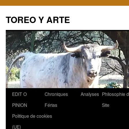
TOREO Y ARTE
Aller
EDIT O
Chroniques
Analyses
Philosophie 
au
PINION
Férias
Site
contenu
Politique de cookies
(UE)