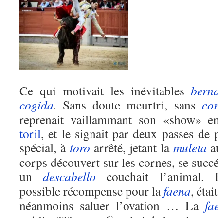
Ce qui motivait les inévitables
bern
cogida
.
Sans doute meurtri, sans
co
reprenait vaillammant son «show» 
toril
, et le signait par deux passes de 
spécial, à
toro
arrêté, jetant la
muleta
au
corps découvert sur les cornes, se succ
un
descabello
couchait l’animal. E
possible récompense pour la
faena
, éta
néanmoins saluer l’ovation … La
fa