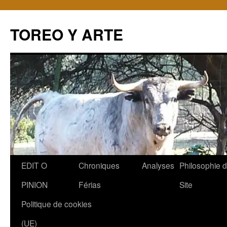
TOREO Y ARTE
Aller
EDIT O
Chroniques
Analyses
Philosophie 
au
PINION
Férias
Site
contenu
Politique de cookies
(UE)