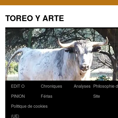
TOREO Y ARTE
Aller
EDIT O
Chroniques
Analyses
Philosophie 
au
PINION
Férias
Site
contenu
Politique de cookies
(UE)