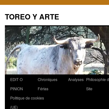
TOREO Y ARTE
Aller
EDIT O
Chroniques
Analyses
Philosophie 
au
PINION
Férias
Site
contenu
Politique de cookies
(UE)