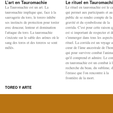
L’art en Tauromachie
Le rituel en Tauromach
La Tauromachie est un art. La
Le rituel en tauromachie est le c
tauromachie implique que, face à la
qui permet aux participants et au
sauvagerie du toro, le torero inhibe
public de se rendre compte de la
ses instincts de protection pour toréer
gravité et du symbolisme de la
avec douceur, lenteur et domination
corrida. C'est pour cette raison q
l'attaque du toro. La tauromachie
est si important de respecter et d
s'exécute sur le sable des arènes où le
s'immerger dans tous les aspects
sang des toros et des toreros se sont
rituel. La corrida est un voyage 
mêlés.
cœur de l'âme ancestrale de l'h
qui pour survivre combat l'anima
qu'il comprend et admire. Le co
en tauromachie est un combat à l
recherche du beau, du sublime, 
l'extase que l'on rencontre à la
frontière de la mort.
TOREO Y ARTE