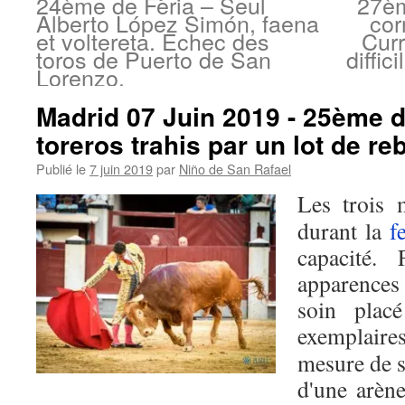
24ème de Feria – Seul
27èm
Alberto López Simón, faena
cor
et voltereta. Echec des
Curr
toros de Puerto de San
diffic
Lorenzo.
Madrid 07 Juin 2019 - 25ème d
toreros trahis par un lot de re
Publié le
7 juin 2019
par
Niño de San Rafael
Les trois 
durant la
f
capacité. F
apparences 
soin plac
exemplaires
mesure de s
d'une arèn