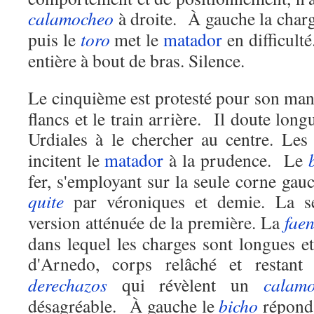
calamocheo
à droite. À gauche la charg
puis le
toro
met le
matador
en difficult
entière à bout de bras. Silence.
Le cinquième est protesté pour son ma
flancs et le train arrière. Il doute lon
Urdiales à le chercher au centre. Le
incitent le
matador
à la prudence. Le
fer, s'employant sur la seule corne gauc
quite
par véroniques et demie. La s
version atténuée de la première. La
fae
dans lequel les charges sont longues e
d'Arnedo, corps relâché et restan
derechazos
qui révèlent un
calam
désagréable. À gauche le
bicho
répond 