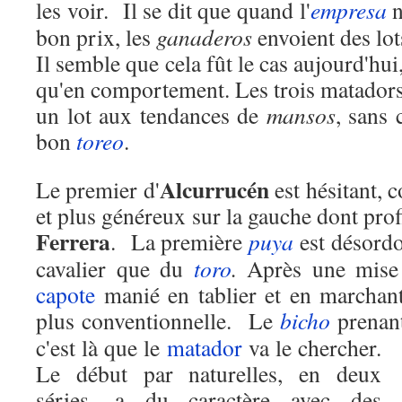
les voir. Il se dit que quand l'
empresa
n
bon prix, les
ganaderos
envoient des lot
Il semble que cela fût le cas aujourd'hui
qu'en comportement. Les trois matadors
un lot aux tendances de
mansos
, sans 
bon
toreo
.
Alcurrucén
Le premier d'
est hésitant, c
et plus généreux sur la gauche dont pro
Ferrera
. La première
puya
est désordo
cavalier que du
toro
.
Après une mis
capote
manié en tablier et en marchant
plus conventionnelle. Le
bicho
prenan
c'est là que le
matador
va le chercher.
Le début par naturelles, en deux
séries, a du caractère avec des