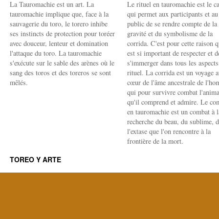
La Tauromachie est un art. La
Le rituel en tauromachie est le c
tauromachie implique que, face à la
qui permet aux participants et au
sauvagerie du toro, le torero inhibe
public de se rendre compte de la
ses instincts de protection pour toréer
gravité et du symbolisme de la
avec douceur, lenteur et domination
corrida. C'est pour cette raison q
l'attaque du toro. La tauromachie
est si important de respecter et d
s'exécute sur le sable des arènes où le
s'immerger dans tous les aspects
sang des toros et des toreros se sont
rituel. La corrida est un voyage 
mêlés.
cœur de l'âme ancestrale de l'h
qui pour survivre combat l'anima
qu'il comprend et admire. Le co
en tauromachie est un combat à l
recherche du beau, du sublime, 
l'extase que l'on rencontre à la
frontière de la mort.
TOREO Y ARTE