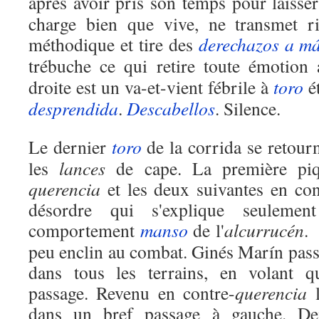
après avoir pris son temps pour laisse
charge bien que vive, ne transmet r
méthodique et tire des
derechazos
a m
trébuche ce qui retire toute émotion
droite est un va-et-vient fébrile à
toro
ét
desprendida
.
Descabellos
. Silence.
Le dernier
toro
de la corrida se retourn
les
lances
de cape. La première piq
querencia
et les deux suivantes en con
désordre qui s'explique seuleme
comportement
manso
de l'
alcurrucén
. 
peu enclin au combat. Ginés Marín pass
dans tous les terrains, en volant 
passage. Revenu en contre-
querencia
dans un bref passage à gauche. D