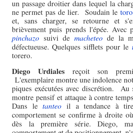
un passage droitier dans lequel la char
ne permet pas de lier. Soudain le
toro
et, sans charger, se retourne et s'e
brièvement puis prends l'épée. Avec p
pinchazo
suivi de
macheteo
de la m
défectueuse. Quelques sifflets pour le
torero.
Diego Urdiales
reçoit son premie
L'exemplaire montre une indolence not
piques exécutées avec discrétion. Au 
montre pensif et attaque à contre temp
Dans le
tanteo
il a tendance à ti
comportement se confirme à droite où
dès la première série. Diego, m
comportement et de positionnement, n'ar