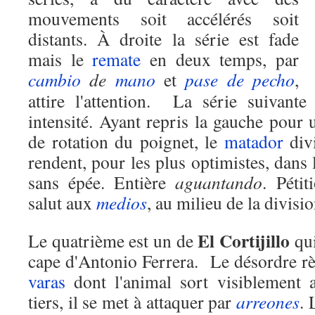
mouvements soit accélérés soit
distants. À droite la série est fade
mais le
remate
en deux temps, par
cambio
de
mano
et
pase de pecho
,
attire l'attention. La série suivant
intensité. Ayant repris la gauche pour 
de rotation du poignet, le
matador
div
rendent, pour les plus optimistes, dans 
sans épée. Entière
aguantando
. Pétit
salut aux
medios
, au milieu de la divisio
El Cortijillo
Le quatrième est un de
qui
cape d'Antonio Ferrera. Le désordre r
varas
dont l'animal sort visiblement
tiers, il se met à attaquer par
arreones
.