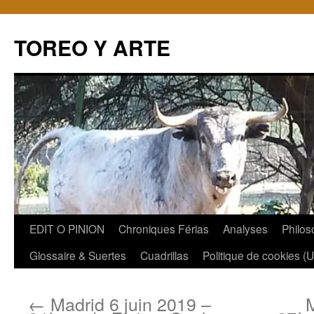
TOREO Y ARTE
Aller
EDIT O PINION
Chroniques Férias
Analyses
Philos
au
Glossaire & Suertes
Cuadrillas
Politique de cookies (
contenu
←
Madrid 6 juin 2019 –
M