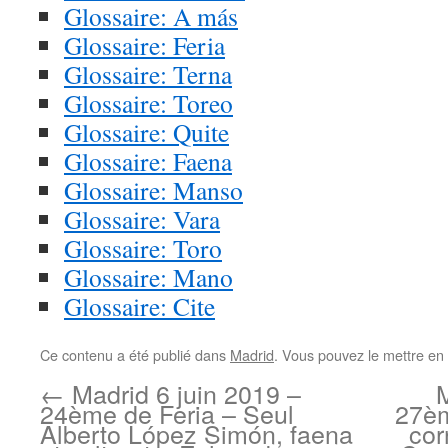
Glossaire: A más
Glossaire: Feria
Glossaire: Terna
Glossaire: Toreo
Glossaire: Quite
Glossaire: Faena
Glossaire: Manso
Glossaire: Vara
Glossaire: Toro
Glossaire: Mano
Glossaire: Cite
Ce contenu a été publié dans
Madrid
. Vous pouvez le mettre en
←
Madrid 6 juin 2019 –
M
24ème de Feria – Seul
27èm
Alberto López Simón, faena
cor