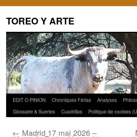
TOREO Y ARTE
Aller
EDIT O PINION
Chroniques Férias
Analyses
Philos
au
Glossaire & Suertes
Cuadrillas
Politique de cookies (
contenu
←
Madrid 17 mai 2026 –