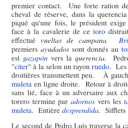
premier contact. Une forte ration de
cheval de réserve, dans la querenci
piqué qu'une fois, le président exig
face à la cavalerie de ce
toro
distrai
vueltas de campana.
Br
effectué
ayudados
premiers
sont donnés au
to
gazapón
querencia.
est
vers la
Pedro
"
citer
" à la selon un rayon
ruedo
. Les
droitières transmettent peu. À gauche
muleta
en ligne droite. Retour à droi
sans lié, face à un adversaire aux ch
adornos
t
torero termine par
vers les
desprendida
.
muleta
. Entière
Sifflets 
Le second de Pedro Luis traverse la c