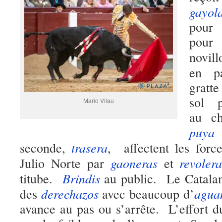
gayol
pour
pour 
novil
en p
gratt
sol p
Mario Vilau
au c
puya
e
trasera
seconde,
, affectent les for
gaoneras
revoler
Julio Norte par
et
Brindis
titube.
au public. Le Catalan
derechazos
agua
des
avec beaucoup d’
avance au pas ou s’arrête. L’effort du