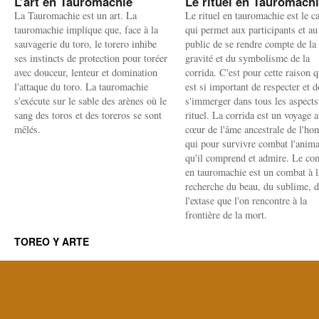
L’art en Tauromachie
Le rituel en Tauromach
La Tauromachie est un art. La
Le rituel en tauromachie est le c
tauromachie implique que, face à la
qui permet aux participants et au
sauvagerie du toro, le torero inhibe
public de se rendre compte de la
ses instincts de protection pour toréer
gravité et du symbolisme de la
avec douceur, lenteur et domination
corrida. C'est pour cette raison q
l'attaque du toro. La tauromachie
est si important de respecter et d
s'exécute sur le sable des arènes où le
s'immerger dans tous les aspects
sang des toros et des toreros se sont
rituel. La corrida est un voyage 
mêlés.
cœur de l'âme ancestrale de l'h
qui pour survivre combat l'anima
qu'il comprend et admire. Le co
en tauromachie est un combat à l
recherche du beau, du sublime, 
l'extase que l'on rencontre à la
frontière de la mort.
TOREO Y ARTE