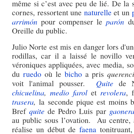
même si c’est avec peu de lié. De la s
cornes, ressortent une
naturelle
et un
arrimón
parón
pour compenser le
du
Oreille du public.
Julio Norte est mis en danger lors d'u
rodillas, car il a laissé le novillo 
véroniques appliquées, avec media, so
querenc
du
ruedo
où le
bicho
a pris
Quite
voit l'animal pousser.
de N
chicuelina
,
medio farol
revolera
et
, 
trasera
,
la seconde pique est moins b
quite
gaoner
Bref
de Pedro Luis par
au public sous l’ovation. Au centre,
réalise un début de
faena
tonitruant,