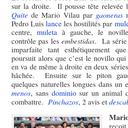
sur la droite. Il pousse tête relevée
Quite
gaoneras
de Mario Vilau par
m
Pedro Luis
lance
les hostilités par
mule
centre,
muleta
à gauche, le novill
embestidas
contrôle pas les
. La série 
imparfaite tant esthétiquement qu
poursuit alors que c’est le novillo qu
en va de même à droite en deux
série
hâchée. Ensuite sur le piton gau
quelques naturelles longues dans un
menos
, sans
dominio
sur un animal q
Pinchazos
desca
combattre.
, 2 avis et
Mario
reçoi