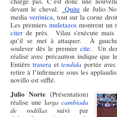
charge pas. C’est donc une nouvelle
devant le cheval.
Quite
de Julio No
media
verónica
, tout sur la corne droi
Les premiers
muletazos
montrent un 
citer
de près. Vilau s'exécute mais
qu’il se met à attaquer. À gauche 
soulever dès le premier
cite
. Un der
réalisé avec précaution indique que le
tendida
Entière
trasera
et
portée avec
retire à l’infirmerie sous les applaud
novillo est sifflé.
Julio Norte
(Présentation)
arga
cambiada
réalise une l
de rodillas
suivi par