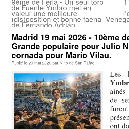
9ème de Feria - Un seul toro
1
de Fuente Ymbro met en
valeur une meilleure
l
(dis)position et bonne faena
Venega
de Fernando Adrián.
Madrid 19 mai 2026 - 10ème de
Grande populaire pour Julio N
cornada pour Mario Vilau.
Publié le
20 mai 2026
par
Niño de San Rafael
N
Les
Ym
aîné
de se
furen
présen
ont do