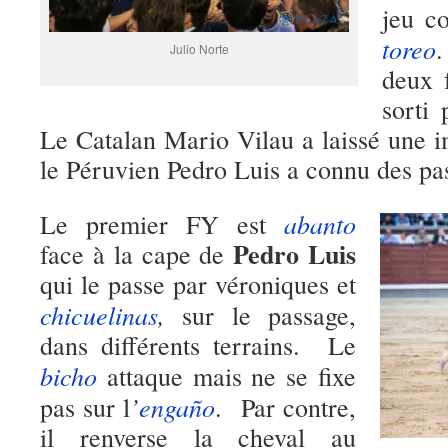
jeu c
toreo
.
Julio Norte
deux f
sorti
Le Catalan Mario Vilau a laissé une i
le Péruvien Pedro Luis a connu des pas
abanto
Le premier FY est
Pedro Luis
face à la cape de
qui le passe par véroniques et
chicuelinas
,
sur le passage,
dans différents terrains. Le
bicho
attaque mais ne se fixe
’
engaño
pas sur l
. Par contre,
il renverse la cheval au