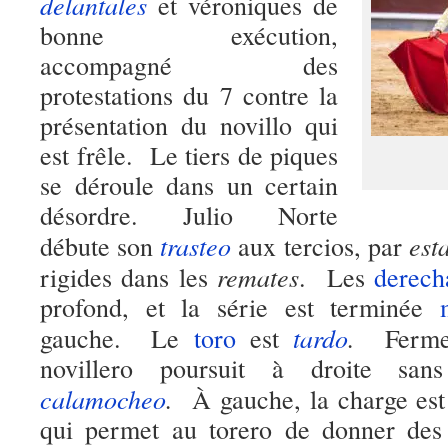
delantales
et véroniques de
bonne exécution,
accompagné des
protestations du 7 contre la
présentation du novillo qui
est frêle. Le tiers de piques
se déroule dans un certain
désordre. Julio Norte
trasteo
est
débute son
aux tercios, par
remates
rigides dans les
. Les
derech
profond, et la série est terminée
tardo
.
gauche. Le
toro
est
Ferme 
novillero poursuit à droite san
calamocheo
.
À gauche, la charge est 
qui permet au torero de donner des 