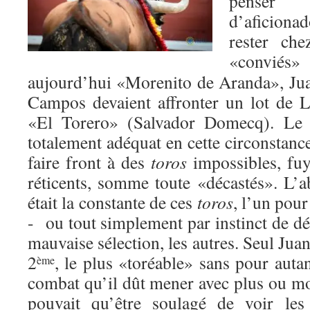
penser
d’aficionad
rester ch
«conviés
aujourd’hui «Morenito de Aranda», Ju
Campos devaient affronter un lot de 
«El Torero» (Salvador Domecq). Le 
totalement adéquat en cette circonstance
faire front à des
toros
impossibles, fu
réticents, somme toute «décastés». L’
était la constante de ces
toros
, l’un pour
- ou tout simplement par instinct de dé
mauvaise sélection, les autres. Seul Jua
2
, le plus «toréable» sans pour auta
ème
combat qu’il dût mener avec plus ou m
pouvait qu’être soulagé de voir les 