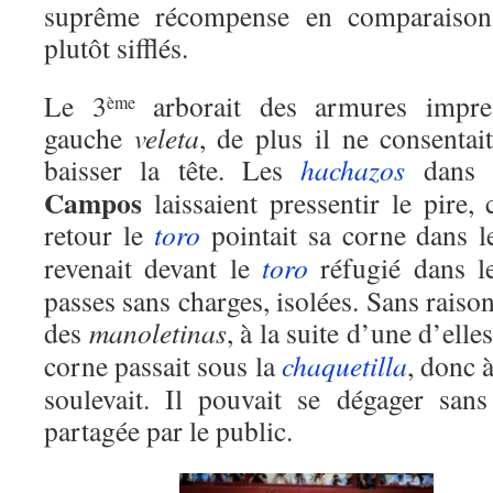
suprême récompense en comparaison
plutôt sifflés.
Le 3
arborait des armures impres
ème
gauche
veleta
, de plus il ne consenta
baisser la tête. Les
hachazos
dans
Campos
laissaient pressentir le pire,
retour le
toro
pointait sa corne dans le
revenait devant le
toro
réfugié dans l
passes sans charges, isolées. Sans raiso
des
manoletinas
, à la suite d’une d’elle
corne passait sous la
chaquetilla
, donc à
soulevait. Il pouvait se dégager san
partagée par le public.