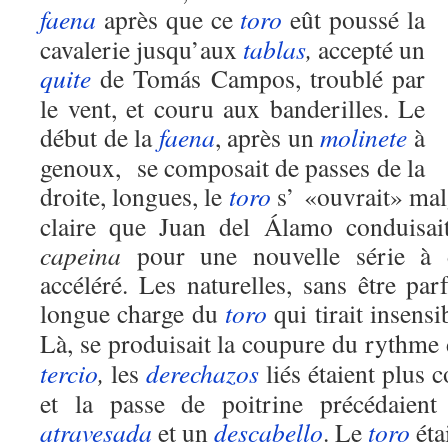
faena
après que ce
toro
eût poussé la
cavalerie jusqu’aux
tablas
,
accepté un
quite
de Tomás Campos, troublé par
le vent, et couru aux banderilles. Le
début de la
faena
, après un
molinete
à
genoux, se composait de passes de la
droite, longues, le
toro
s’ «ouvrait» mal
claire que Juan del Álamo conduisai
capeina
pour une nouvelle série à d
accéléré. Les naturelles, sans être parf
longue charge du
toro
qui tirait insens
Là, se produisait la coupure du rythme
tercio
,
les
derechazos
liés étaient plus 
et la passe de poitrine précédaient
atravesada
et un
descabello
. Le
toro
éta