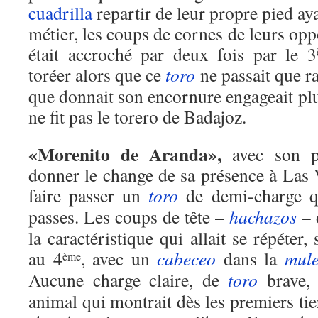
cuadrilla
repartir de leur propre pied ay
métier, les coups de cornes de leurs o
était accroché par deux fois par le 3
toréer alors que ce
toro
ne passait que r
que donnait son encornure engageait pl
ne fit pas le torero de Badajoz.
«Morenito de Aranda»,
avec son pr
donner le change de sa présence à Las 
faire passer un
toro
de demi-charge q
passes. Les coups de tête –
hachazos
– 
la caractéristique qui allait se répéter
au 4
, avec un
cabeceo
dans la
mule
ème
Aucune charge claire, de
toro
brave, 
animal qui montrait dès les premiers tie