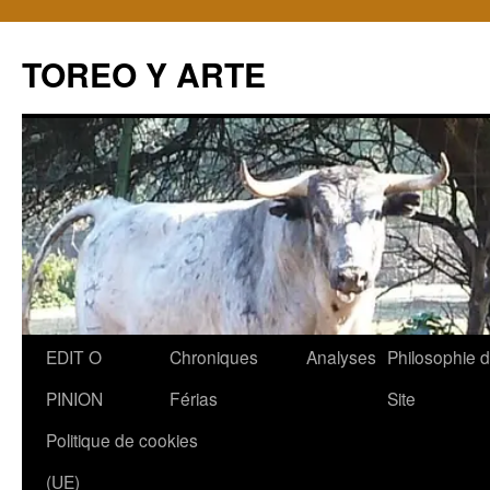
TOREO Y ARTE
Aller
EDIT O
Chroniques
Analyses
Philosophie 
au
PINION
Férias
Site
contenu
Politique de cookies
(UE)