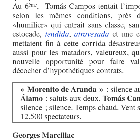
Au 6
, Tomás Campos tentait l’imp
ème
selon les mêmes conditions, près
«humilier» qui entrait sans classe, sa
estocade,
tendida
,
atravesada
et une e
mettaient fin à cette corrida désastre
aussi pour les matadors, valeureux, qu
nouvelle opportunité pour faire val
décocher d’hypothétiques contrats.
« Morenito de Aranda »
: silence 
Álamo
Tomás Ca
: saluts aux deux.
silence ; silence. Temps chaud. Vent 
12.500 spectateurs.
Georges Marcillac