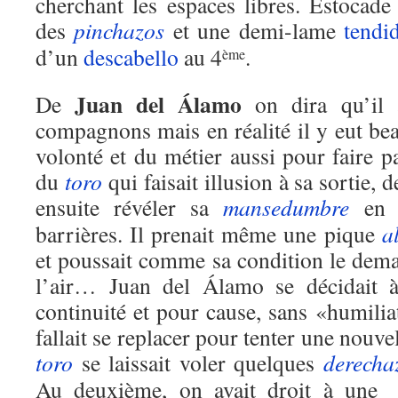
cherchant les espaces libres. Estocade
des
pinchazos
et une demi-lame
tendi
d’un
descabello
au 4
.
ème
Juan del Álamo
De
on dira qu’il 
compagnons mais en réalité il y eut be
volonté et du métier aussi pour faire p
du
toro
qui faisait illusion à sa sortie, 
ensuite révéler sa
mansedumbre
en s
barrières. Il prenait même une pique
a
et poussait comme sa condition le demand
l’air… Juan del Álamo se décidait à 
continuité et pour cause, sans «humiliat
fallait se replacer pour tenter une nouvel
toro
se laissait voler quelques
derecha
Au deuxième, on avait droit à une