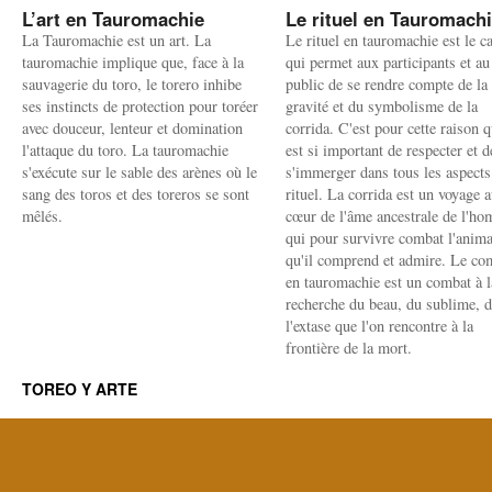
L’art en Tauromachie
Le rituel en Tauromach
La Tauromachie est un art. La
Le rituel en tauromachie est le c
tauromachie implique que, face à la
qui permet aux participants et au
sauvagerie du toro, le torero inhibe
public de se rendre compte de la
ses instincts de protection pour toréer
gravité et du symbolisme de la
avec douceur, lenteur et domination
corrida. C'est pour cette raison q
l'attaque du toro. La tauromachie
est si important de respecter et d
s'exécute sur le sable des arènes où le
s'immerger dans tous les aspects
sang des toros et des toreros se sont
rituel. La corrida est un voyage 
mêlés.
cœur de l'âme ancestrale de l'h
qui pour survivre combat l'anima
qu'il comprend et admire. Le co
en tauromachie est un combat à l
recherche du beau, du sublime, 
l'extase que l'on rencontre à la
frontière de la mort.
TOREO Y ARTE