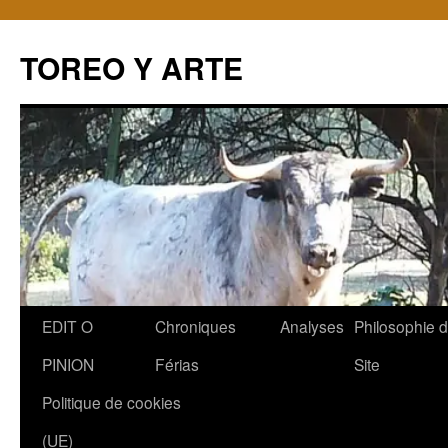
TOREO Y ARTE
Aller
EDIT O
Chroniques
Analyses
Philosophie 
au
PINION
Férias
Site
contenu
Politique de cookies
(UE)