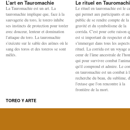
L’art en Tauromachie
Le rituel en Tauromach
La Tauromachie est un art. La
Le rituel en tauromachie est le c
tauromachie implique que, face à la
qui permet aux participants et au
sauvagerie du toro, le torero inhibe
public de se rendre compte de la
ses instincts de protection pour toréer
gravité et du symbolisme de la
avec douceur, lenteur et domination
corrida. C'est pour cette raison q
l'attaque du toro. La tauromachie
est si important de respecter et d
s'exécute sur le sable des arènes où le
s'immerger dans tous les aspects
sang des toros et des toreros se sont
rituel. La corrida est un voyage 
mêlés.
cœur de l'âme ancestrale de l'h
qui pour survivre combat l'anima
qu'il comprend et admire. Le co
en tauromachie est un combat à l
recherche du beau, du sublime, 
l'extase que l'on rencontre à la
frontière de la mort.
TOREO Y ARTE