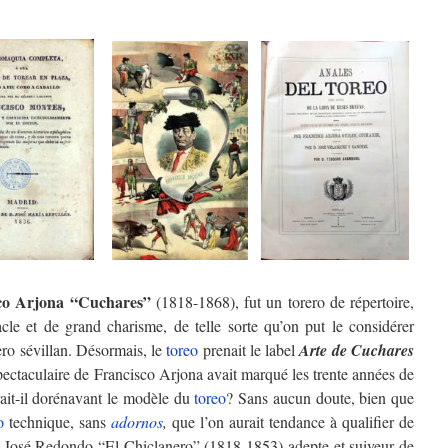
co Arjona “Cuchares”
(1818-1868), fut un torero de répertoire,
acle et de grand charisme, de telle sorte qu’on put le considérer
ero sévillan. Désormais, le
toreo
prenait le label
Arte de Cuchares
 spectaculaire de Francisco Arjona avait marqué les trente années de
ait-il dorénavant le modèle du
toreo
? Sans aucun doute, bien que
o
technique, sans
adornos
,
que l’on aurait tendance à qualifier de
osé Redondo “El Chiclanero” (1818-1853) adepte et suiveur de