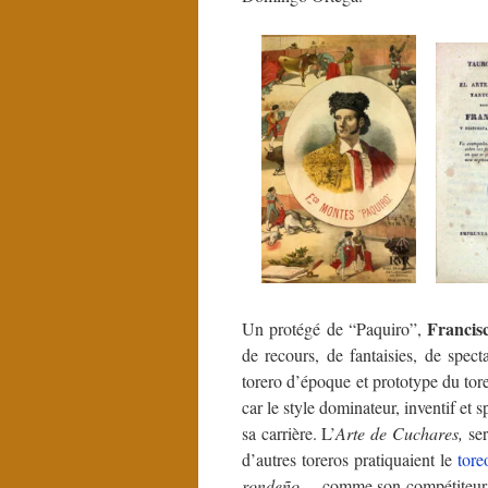
Francis
Un protégé de “Paquiro”,
de recours, de fantaisies, de spect
torero d’époque et prototype du tor
car le style dominateur, inventif et
sa carrière. L’
Arte de Cuchares,
ser
d’autres toreros pratiquaient le
tore
rondeño
… comme son compétiteur J