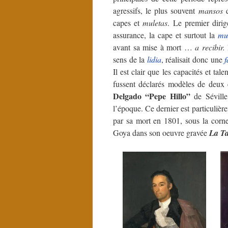
agressifs, le plus souvent
mansos
q
capes et
muletas
. Le premier dirig
assurance, la cape et surtout la
mu
avant sa mise à mort …
a recibir.
sens de la
lidia
, réalisait donc une
Il est clair que les capacités et tal
fussent déclarés modèles de deux 
Delgado “Pepe Hillo”
de Séville
l’époque. Ce dernier est particulièr
par sa mort en 1801, sous la cor
Goya dans son oeuvre gravée
La T