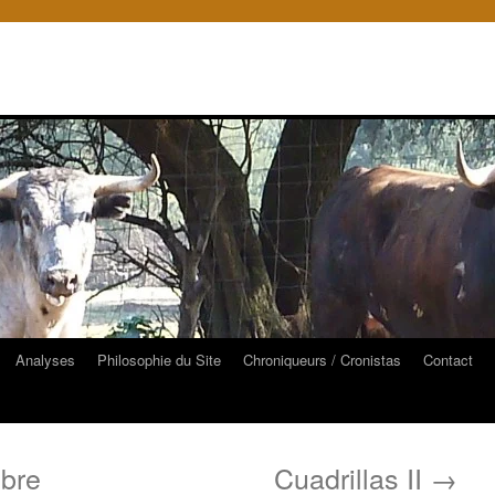
Analyses
Philosophie du Site
Chroniqueurs / Cronistas
Contact
bre
Cuadrillas II
→