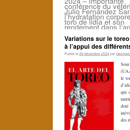
2024 – Importante
conférence du vétér
Julio Fernández Sa
l’hydratation corpore
toro de lidia et son
rendement dans l’ar
Variations sur le tore
à l’appui des différen
Publié le
26 décembre 2024
par
Georges 
Sour
(UAA
le
to
d’af
qui d
tauri
doté
inévi
des m