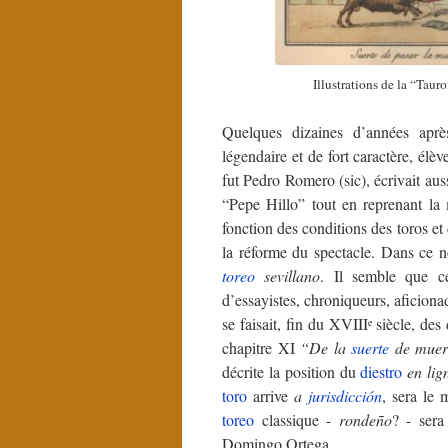
Illustrations de la “Tau
Quelques dizaines d’années apr
légendaire et de fort caractère, élè
fut Pedro Romero (sic), écrivait au
“Pepe Hillo” tout en reprenant l
fonction des conditions des toros et 
la réforme du spectacle. Dans ce no
toreo
sevillano
. Il semble que cet
d’essayistes, chroniqueurs, aficiona
se faisait, fin du XVIII
siècle, de
e
chapitre XI
“De la
suerte
de muer
décrite la position du
diestro
en lig
toro
arrive
a
jurisdicción
, sera le
toreo
classique -
rondeño
? - sera
Domingo Ortega.