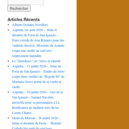
Articles Récents
Alberto Donaire Novillero
Azpeitia 1er août 2026 – 3ème et
dernière de Feria de San Ignacio –
Dure corrida de Ana Romero pour des
vaillants diestros. Morenito de Aranda
coupe une oreille au seul toro
relativement maniable
Le "derechazo" est "toreo al natural"
Azpeitia – 31 juillet 2026 – 2ème de
Feria de San Ignacio – Emilio de Justo
coupe deux oreilles de “Bogotá-40” de
Murteira Grave primé de la vuelta al
ruedo.
Azpeitia – 30 juillet 2026 – 1ère de la
San Ignacio - Samuel Navalón
irrésisble pour sa présentation à La
Bombonera au meilleur toro du lot
Loreto Charro.
Mont-de-Marsan - 26 juillet 2026 –
6ème et dernière de Feria – “Román”
Collado tire parti du seul toro