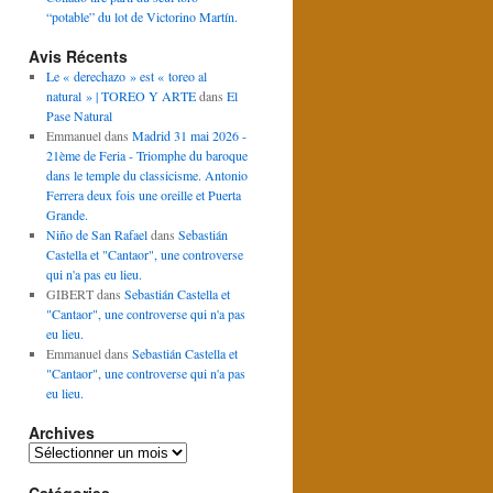
“potable” du lot de Victorino Martín.
Avis Récents
Le « derechazo » est « toreo al
natural » | TOREO Y ARTE
dans
El
Pase Natural
Emmanuel
dans
Madrid 31 mai 2026 -
21ème de Feria - Triomphe du baroque
dans le temple du classicisme. Antonio
Ferrera deux fois une oreille et Puerta
Grande.
Niño de San Rafael
dans
Sebastián
Castella et "Cantaor", une controverse
qui n'a pas eu lieu.
GIBERT
dans
Sebastián Castella et
"Cantaor", une controverse qui n'a pas
eu lieu.
Emmanuel
dans
Sebastián Castella et
"Cantaor", une controverse qui n'a pas
eu lieu.
Archives
Archives