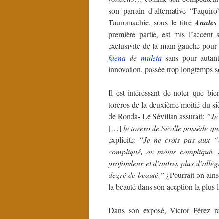
son parrain d’alternative “Paquiro
Tauromachie, sous le titre
Anales
première partie, est mis l’accent
exclusivité de la main gauche pour c
faena
de
muleta
sans pour autant
innovation, passée trop longtemps so
Il est intéressant de noter que bie
toreros de la deuxième moitié du si
de Ronda- Le Sévillan assurait:
”Je 
[…]
le torero de Séville possède q
explicite: “
Je ne crois pas aux “é
compliqué, ou moins compliqué. Il
profondeur et d’autres plus d’allég
degré de beauté.”
¿Pourrait-on ainsi
la beauté dans son aception la plus 
Dans son exposé, Victor Pérez r