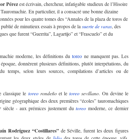
tor Pérez
est écrivain, chercheur, infatigable studieux de l’Hisoire
 Tauromachie. En particulier, il a consacré une bonne dizaine
nnées pour les quatre tomes des “Annales de la plaza de toros de
 publié de minutieux essais à propos de la
suerte de varas
, des
iques que furent “Guerrita”, Lagartijo” et “Frascuelo” et du
omachie moderne, les définitions du
toreo
ne manquent pas. Les
époque, donnèrent plusieurs définitions, plutôt interpétations, du
du temps, selon leurs sources, compilations d’articles ou de
e classique le
toreo
rondeño
et le
toreo
sevillano
. On devine le
origine géographique des deux premières “écoles” tauromachiques
siècle - aux prémices justement du
toreo
moderne, ce dernier
e
uín Rodríguez “Costillares”
de Séville, furent les deux figures
sentant les deux styles de
lidia
des toros de cette époque, vifs,