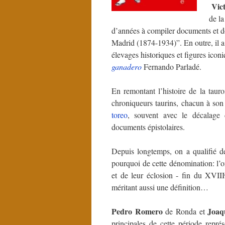
Vic
de la
d’années à compiler documents et do
Madrid (1874-1934)”. En outre, il a
élevages historiques et figures icon
ganadero
Fernando Parladé.
En remontant l’histoire de la taur
chroniqueurs taurins, chacun à son 
toreo
, souvent avec le décalage 
documents épistolaires.
Depuis longtemps, on a qualifié d
pourquoi de cette dénomination: l’
et de leur éclosion - fin du XVIII
méritant aussi une définition…
Pedro Romero
Joaq
de Ronda et
principales de cette période repré