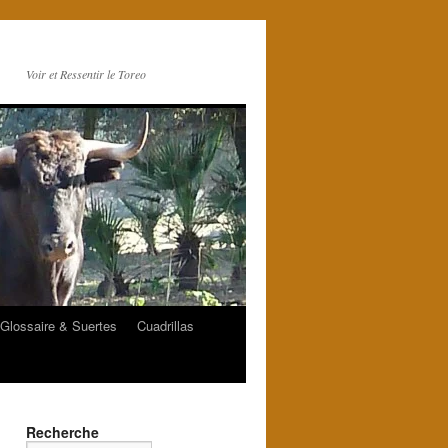
Voir et Ressentir le Toreo
Glossaire & Suertes
Cuadrillas
Recherche