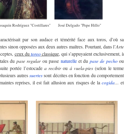
Rodríguez "Costillares" José Delgado "Pepe Hillo"
aractérisait par son audace et témérité face aux toros, d’où sa
rentes sinon opposées aux deux autres maîtres. Pourtant, dans l’
Arte
réceptes,
ceux du
toreo
classique
, qui s’appuyaient exclusivement, à
tales du
pase regular
ou passe
naturelle
et du
pase de pecho
ou
suite portée l’estocade
a recibir
ou
á vuela-pies
(selon le terme
 plusieurs autres
suertes
sont décrites en fonction du comportement
maintes reprises, il est fait allusion aux risques de la
cogida
…
et