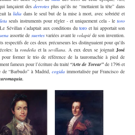
ui lançaient des
derrotes
plus qu’ils ne “mettaient la tête” dans
eait la
lidia
dans le seul but de la mise à mort, avec sobriété et
leta
seuls instruments pour régler - et uniquement cela - le
toro
Le Sévillan s’adaptait aux conditions du
toro
et lui apportait son
faena
assortie de
suertes
variées avant le
volapié
de son invention.
ents respectifs de ces deux précurseurs les distinguaient pour qu’ils
José
écoles: la
rondeña
et la
sevillana
. A eux deux se joignait
 pour former le trio de référence de la tauromachie à pied de
ement fameux pour l’écriture du traité
“Arte de Torear”
de 1796 et
ne de “Barbudo” à Madrid,
cogida
immortalisée par Francisco de
auromaquia.