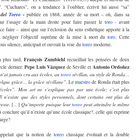
”. “Cuchares”, on a tendance à l’oublier, écrivit lui aussi “sa”
-
 del
Toreo
publiée en 1868, année de sa mort – où, dans sa
 sur l’usage de la main droite pour faire passer le
toro
- avant
e faire – ainsi que sur l’éclosion du sens esthétique apporté à la
 négliger l’objectif suprême de la mise à mort du
toro
. Cette
us silence, anticipait et ouvrait la voie du
toreo
moderne.
François Zumbiehl
n plus tard,
recueillait les pensées de deux
Pepe Luis Vázquez
Antonio Ordoñez
ècle dernier:
de Séville et
n’ai jamais cru aux écoles, au
toreo
sévillan, au style de Ronda…
uelque grâce… la grâce sévillane”
. Le
maestro
de Ronda était plus
coles”. Mon art ne s’explique pas par une école; c’est plus
 n’existe que des styles personnels, dont certains ont plus de
resse
. […]
Qu’importe puisque leur
toreo
peut atteindre le même
 conclure qu’il n’existe qu’une école classique?, celle qui exprime
large?
appelait que la notion de
toreo
classique évoluait et la double