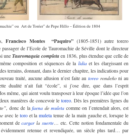
romachie” ou Art de Toréer” de Pepe Hillo – Édition de 1804
Francisco Montes “Paquiro”
ès,
(1805-1851) autre torero
ve passager de l’Ecole de Tauromachie de Séville dont le directeur
ssi une
Tauromaquia completa
en 1836, plus étendue que celle de
a même composition et séquences de la
lidia
et les élargissant en
des terrains, donnant, dans le dernier chapitre, les indications pour
uveau traité, aucune allusion n’est faite au
toreo
rondeño
ni au
te dualité n’ait fait “école”, si j’ose dire, que dans l’esprit
dos même, qui aient voulu transposer à leur époque l’idée que l’on
s deux manières de concevoir le
toreo
. Dès les premières lignes du
te”,
donc de la
faena
de
muleta
comme on l’entendait alors, est
ne
avec le
toro
et la
muleta
tenue de la main gauche et, lorsque le
 moment de
cargar
la
suerte
… etc. Cette notion fondamentale du
 évidemment retenue et revendiquée, un siècle plus tard… par