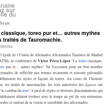
inaire
nz sur
lle du
ène.
o classique, toreo pur et… autres mythes
ts traités de Tauromachie.
Marcillac
 l’égide de l’Unión de Abonados Aficionados Taurinos de Madrid
Victor Pérez López
TM), la conférence de
“Le
toreo
classique,
reo
pur et… autres mythes” fut l’occasion pour un bon nombre
icionados de réfléchir aux termes recurrents et souvent galvaudés
éfinissent les styles et façons de toréer. Au cours de l’histoire
ne, les traités de tauromachie, les voix autorisées des
figuras
ont
 “le combat du
toro
” à pied de règles et diverses dénominations qui
tablement allaient évoluer avec le temps au gré de son extension,
odes et surtout de la vision et sensibilité des aficionados.