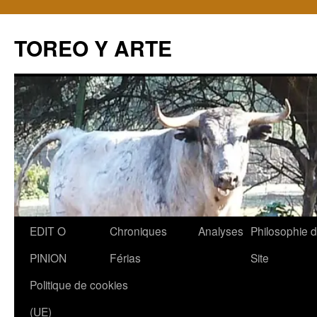
TOREO Y ARTE
Aller
EDIT O
Chroniques
Analyses
Philosophie 
au
PINION
Férias
Site
contenu
Politique de cookies
(UE)