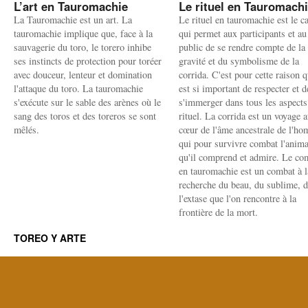
L’art en Tauromachie
Le rituel en Tauromach
La Tauromachie est un art. La
Le rituel en tauromachie est le c
tauromachie implique que, face à la
qui permet aux participants et au
sauvagerie du toro, le torero inhibe
public de se rendre compte de la
ses instincts de protection pour toréer
gravité et du symbolisme de la
avec douceur, lenteur et domination
corrida. C'est pour cette raison q
l'attaque du toro. La tauromachie
est si important de respecter et d
s'exécute sur le sable des arènes où le
s'immerger dans tous les aspects
sang des toros et des toreros se sont
rituel. La corrida est un voyage 
mêlés.
cœur de l'âme ancestrale de l'h
qui pour survivre combat l'anima
qu'il comprend et admire. Le co
en tauromachie est un combat à l
recherche du beau, du sublime, 
l'extase que l'on rencontre à la
frontière de la mort.
TOREO Y ARTE