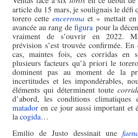
Ventas face à six
toros
en ce début d
article du 15 mars, je soulignais le défi 
torero cette
encerrona
et « mettait en
avancée au rang de
figura
pour la décen
vraiment de s’ouvrir en 2022. Mal
prévision s’est trouvée confirmée. En 
cas, maintes fois, ces corridas en s
plusieurs facteurs qu’à priori le tore
dominent pas au moment de la pri
incertitudes et les impondérables, no
éléments qui déterminent toute
corrid
d’abord, les conditions climatiques 
matador
en ce jour aussi important et 
la
cogida
…
Emilio de Justo dessinait une
faen