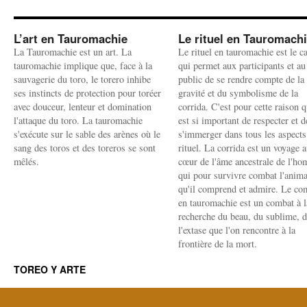
L’art en Tauromachie
Le rituel en Tauromach
La Tauromachie est un art. La
Le rituel en tauromachie est le c
tauromachie implique que, face à la
qui permet aux participants et au
sauvagerie du toro, le torero inhibe
public de se rendre compte de la
ses instincts de protection pour toréer
gravité et du symbolisme de la
avec douceur, lenteur et domination
corrida. C'est pour cette raison q
l'attaque du toro. La tauromachie
est si important de respecter et d
s'exécute sur le sable des arènes où le
s'immerger dans tous les aspects
sang des toros et des toreros se sont
rituel. La corrida est un voyage 
mêlés.
cœur de l'âme ancestrale de l'h
qui pour survivre combat l'anima
qu'il comprend et admire. Le co
en tauromachie est un combat à l
recherche du beau, du sublime, 
l'extase que l'on rencontre à la
frontière de la mort.
TOREO Y ARTE