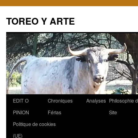
TOREO Y ARTE
Aller
EDIT O
Chroniques
Analyses
Philosophie 
au
PINION
Férias
Site
contenu
Politique de cookies
(UE)