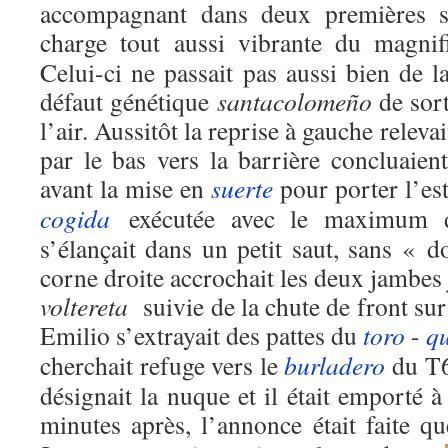
accompagnant dans deux premières sé
charge tout aussi vibrante du magni
Celui-ci ne passait pas aussi bien de l
défaut génétique
santacolomeño
de sort
l’air. Aussitôt la reprise à gauche relevai
par le bas vers la barrière concluaie
avant la mise en
suerte
pour porter l’est
cogida
exécutée avec le maximum d
s’élançait dans un petit saut, sans « do
corne droite accrochait les deux jambes 
voltereta
suivie de la chute de front sur 
Emilio s’extrayait des pattes du
toro
-
qu
cherchait refuge vers le
burladero
du T6
désignait la nuque et il était emporté à
minutes après, l’annonce était faite q