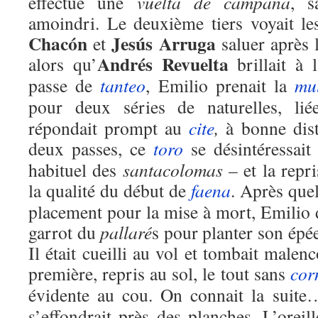
effectué une
vuelta de campana
, s
amoindri. Le deuxième tiers voyait le
Chacón
Jesús Arruga
et
saluer après 
Andrés Revuelta
alors qu’
brillait à 
passe de
tanteo
, Emilio prenait la
mu
pour deux séries de naturelles, lié
répondait prompt au
cite
,
à bonne dist
deux passes, ce
toro
se désintéressait
habituel des
santacolomas
– et la repr
la qualité du début de
faena
. Après que
placement pour la mise à mort, Emilio de
garrot du
pallaré
s pour planter son épée
Il était cueilli au vol et tombait malen
première, repris au sol, le tout sans
cor
évidente au cou. On connait la suit
s’effondrait près des planches. L’orei