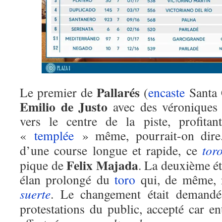
Pallarés
Le premier de
(
encaste
Santa 
Emilio de Justo
avec des véroniques 
vers le centre de la piste, profitan
«
templée
» même, pourrait-on dir
d’une course longue et rapide, ce
tor
Felix Majada
pique de
. La deuxième éta
élan prolongé du
toro
qui, de même, n
suerte
. Le changement était demand
protestations du public, accepté car e