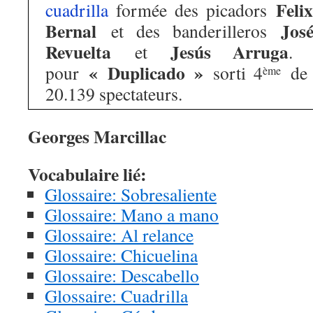
Feli
cuadrilla
formée des picadors
Bernal
Jos
et des banderilleros
Revuelta
Jesús Arruga
et
. 
« Duplicado »
pour
sorti 4
de V
ème
20.139 spectateurs.
Georges Marcillac
Vocabulaire lié:
Glossaire: Sobresaliente
Glossaire: Mano a mano
Glossaire: Al relance
Glossaire: Chicuelina
Glossaire: Descabello
Glossaire: Cuadrilla