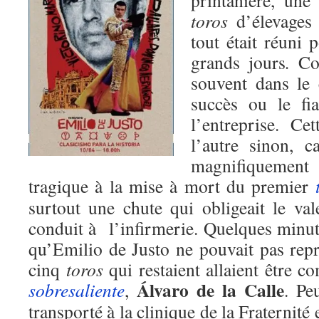
printanière, une 
toros
d’élevages
tout était réuni
grands jours
.
Com
souvent dans le
succès ou le fi
l’entreprise. Cet
l’autre sinon, c
magnifiquement
tragique à la mise à mort du premier
surtout une chute qui obligeait le va
conduit à l’infirmerie. Quelques minut
qu’Emilio de Justo ne pouvait pas repr
cinq
toros
qui restaient allaient être c
Álvaro de la Calle
sobresaliente
,
. Pe
transporté à la clinique de la Fraternité 