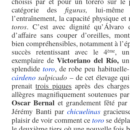
choisis par et pour un torero sur le 
catégorie des
figuras,
lui-même 
l’entraînement, la capacité physique et 
toros
. C’est avec dignité qu’Álvaro 
d’affaire sans couper d’oreilles, mon
bien compréhensibles, notamment à l’é
succès retentissant avec le 4
, un
ème
Victoriano del Río,
exemplaire de
un
splendide
toro
, de robe peu habituelle-
cárdeno
salpicado
– de cet élevage qui
prenait
trois piques
après des charges
allègres magnifiquement soutenues par
Oscar Bernal
et grandement fêté par 
Jérémy Banti par
chicuelinas
gracieuse
plaisir de voir comment ce
toro
se dépla
le deuxième tiers où une nouvelle fois b