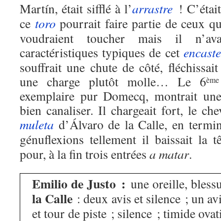
Martín, était sifflé à l’
arrastre
! C’était
ce
toro
pourrait faire partie de ceux q
voudraient toucher mais il n’av
caractéristiques typiques de cet
encaste
souffrait une chute de côté, fléchissait 
une charge plutôt molle… Le 6
ème
exemplaire pur Domecq, montrait une 
bien canaliser. Il chargeait fort, le ch
muleta
d’Álvaro de la Calle, en termin
génuflexions tellement il baissait la t
pour, à la fin trois entrées
a matar
.
Emilio de Justo :
une oreille, bles
la Calle
: deux avis et silence ; un avi
et tour de piste ; silence ; timide ova