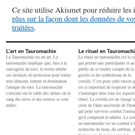
Ce site utilise Akismet pour réduire les 
plus sur la façon dont les données de v
traitées
.
L’art en Tauromachie
Le rituel en Tauromach
La Tauromachie est un art. La
Le rituel en tauromachie est le c
tauromachie implique que, face à la
qui permet aux participants et au
sauvagerie du toro, le torero inhibe
public de se rendre compte de la
ses instincts de protection pour toréer
gravité et du symbolisme de la
avec douceur, lenteur et domination
corrida. C'est pour cette raison q
l'attaque du toro. La tauromachie
est si important de respecter et d
s'exécute sur le sable des arènes où le
s'immerger dans tous les aspects
sang des toros et des toreros se sont
rituel. La corrida est un voyage 
mêlés.
cœur de l'âme ancestrale de l'h
qui pour survivre combat l'anima
qu'il comprend et admire. Le co
en tauromachie est un combat à l
recherche du beau, du sublime, 