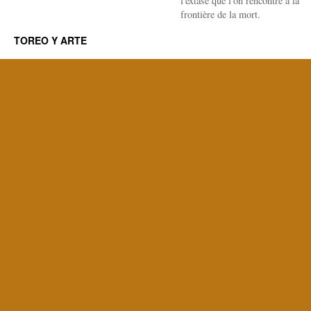
l'extase que l'on rencontre à la
frontière de la mort.
TOREO Y ARTE