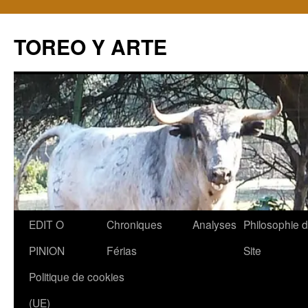
TOREO Y ARTE
Aller
EDIT O
Chroniques
Analyses
Philosophie 
au
PINION
Férias
Site
contenu
Politique de cookies
(UE)