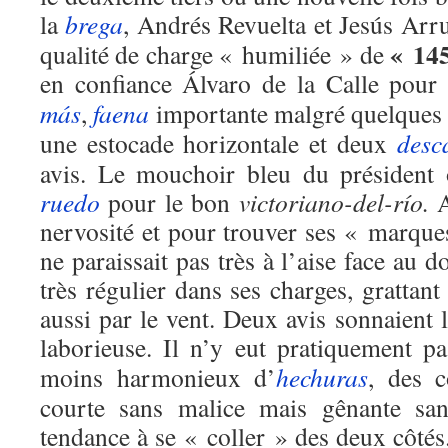
la
brega
, Andrés Revuelta et Jesús Arr
« 14
qualité de charge « humiliée » de
en confiance Álvaro de la Calle pou
más
,
faena
importante malgré quelques s
une estocade horizontale et deux
desc
avis. Le mouchoir bleu du président
ruedo
pour le bon
victoriano-del-río.
A
nervosité et pour trouver ses « marque
ne paraissait pas très à l’aise face au
très régulier dans ses charges, grattant 
aussi par le vent. Deux avis sonnaient
laborieuse. Il n’y eut pratiquement 
moins harmonieux d’
hechuras
, des c
courte sans malice mais gênante sa
tendance à se « coller » des deux côtés