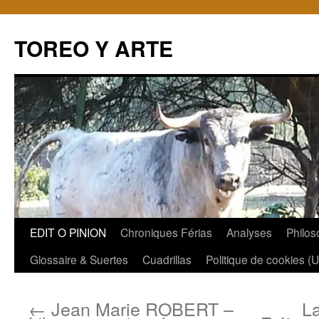
TOREO Y ARTE
Aller
EDIT O PINION
Chroniques Férias
Analyses
Philos
au
Glossaire & Suertes
Cuadrillas
Politique de cookies (
contenu
←
Jean Marie ROBERT –
La