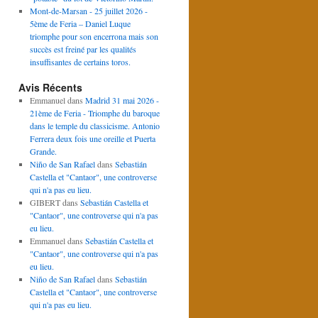
Mont-de-Marsan - 25 juillet 2026 -
5ème de Feria – Daniel Luque
triomphe pour son encerrona mais son
succès est freiné par les qualités
insuffisantes de certains toros.
Avis Récents
Emmanuel
dans
Madrid 31 mai 2026 -
21ème de Feria - Triomphe du baroque
dans le temple du classicisme. Antonio
Ferrera deux fois une oreille et Puerta
Grande.
Niño de San Rafael
dans
Sebastián
Castella et "Cantaor", une controverse
qui n'a pas eu lieu.
GIBERT
dans
Sebastián Castella et
"Cantaor", une controverse qui n'a pas
eu lieu.
Emmanuel
dans
Sebastián Castella et
"Cantaor", une controverse qui n'a pas
eu lieu.
Niño de San Rafael
dans
Sebastián
Castella et "Cantaor", une controverse
qui n'a pas eu lieu.