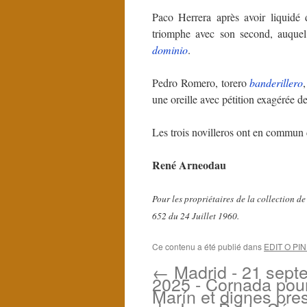
Paco Herrera après avoir liquidé
triomphe avec son second, auquel
dominio
.
Pedro Romero, torero
banderillero
une oreille avec pétition exagérée 
Les trois novilleros ont en commun 
René Arneodau
Pour les propriétaires de la collection 
652 du 24 Juillet 1960.
Ce contenu a été publié dans
EDIT O PI
←
Madrid - 21 sept
2025 - Cornada pour
Marín et dignes pres