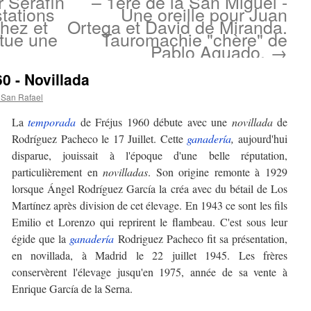
 Serafín
– 1ère de la San Miguel -
tations
Une oreille pour Juan
hez et
Ortega et David de Miranda.
ctue une
Tauromachie "chère" de
Pablo Aguado.
→
0 - Novillada
 San Rafael
La
temporada
de Fréjus 1960 débute avec une
novillada
de
Rodríguez Pacheco le 17 Juillet. Cette
ganadería
,
aujourd'hui
disparue, jouissait à l'époque d'une belle réputation,
particulièrement en
novilladas
. Son origine remonte à 1929
lorsque Ángel Rodríguez García la créa avec du bétail de Los
Martínez après division de cet élevage. En 1943 ce sont les fils
Emilio et Lorenzo qui reprirent le flambeau. C'est sous leur
égide que la
ganadería
Rodriguez Pacheco fit sa présentation,
en novillada, à Madrid le 22 juillet 1945. Les frères
conservèrent l'élevage jusqu'en 1975, année de sa vente à
Enrique García de la Serna.