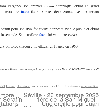
 dans l'urgence son premier
novillo
compliqué, obtint un grand
 il livra une
faena
fleurie sur les deux cornes avec un certain
, connu pour son style fougueux, connecta avec le public et obtint
de la seconde. Sa deuxième
faena
lui valut une
vuelta
.
d'avoir toréé chacun 3 novilladas en France en 1960.
de revues Toros ils trouveront le compte rendu de Daniel SCHMITT dans le N°
NION
,
France
,
Historique
. Vous pouvez le mettre en favoris avec
ce permalien
.
embre
Séville - 26 septembre 2025
 Serafín
– 1ère de la San Miguel -
tations
Une oreille pour Juan