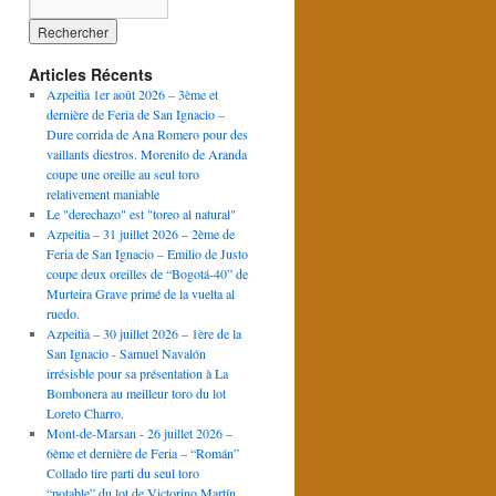
Articles Récents
Azpeitia 1er août 2026 – 3ème et
dernière de Feria de San Ignacio –
Dure corrida de Ana Romero pour des
vaillants diestros. Morenito de Aranda
coupe une oreille au seul toro
relativement maniable
Le "derechazo" est "toreo al natural"
Azpeitia – 31 juillet 2026 – 2ème de
Feria de San Ignacio – Emilio de Justo
coupe deux oreilles de “Bogotá-40” de
Murteira Grave primé de la vuelta al
ruedo.
Azpeitia – 30 juillet 2026 – 1ère de la
San Ignacio - Samuel Navalón
irrésisble pour sa présentation à La
Bombonera au meilleur toro du lot
Loreto Charro.
Mont-de-Marsan - 26 juillet 2026 –
6ème et dernière de Feria – “Román”
Collado tire parti du seul toro
“potable” du lot de Victorino Martín.