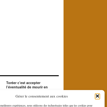
Toréer c’est accepter
l’éventualité de mourir en
créant le beau.
ue
Le matador accepte en toréant l'éventualité de
Gérer le consentement aux cookies
sa mort. Il le fait car il est à la recherche du
beau et du sublime que le contraste entre la
s meilleures expériences, nous utilisons des technologies telles que les cookies pour