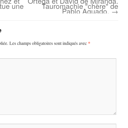
hez et
Ortega et David de Miranda.
ctue une
Tauromachie "chère" de
Pablo Aguado.
→
e
*
liée.
Les champs obligatoires sont indiqués avec