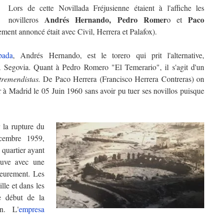
Lors de cette Novillada Fréjusienne étaient à l'affiche les
Andrés Hernando,
Pedro Romer
Paco
novilleros
o et
ement annoncé était avec Civil, Herrera et Palafox).
pada
, Andrés Hernando, est le torero qui prit l'alternative,
à Segovia. Quant à Pedro Romero "El Temerario", il s'agit d'un
tremendistas.
De Paco Herrera (Francisco Herrera Contreras) on
er à Madrid le 05 Juin 1960 sans avoir pu tuer ses novillos puisque
 la rupture du
cembre 1959,
 quartier ayant
neuve avec une
ieurement. Les
lle et dans les
le début de la
in. L'
empresa