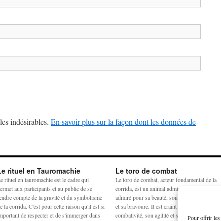
les indésirables.
En savoir plus sur la façon dont les données de
Le rituel en Tauromachie
Le toro de combat
e rituel en tauromachie est le cadre qui
Le toro de combat, acteur fondamental de la
ermet aux participants et au public de se
corrida, est un animal admiré et craint. Il est
endre compte de la gravité et du symbolisme
admiré pour sa beauté, son harmonie physiq
e la corrida. C'est pour cette raison qu'il est si
et sa bravoure. Il est craint pour sa
mportant de respecter et de s'immerger dans
combativité, son agilité et sa force. La
Pour offrir le