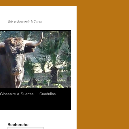
Voir et Ressentir le Toreo
Glossaire & Suertes
Cuadrillas
Recherche