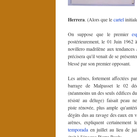
Herrera
. (Alors que le
cartel
initial
On suppose que le premier
es
postérieurement, le 01 Juin 1962 
novillero madrilène aux tendances
précisera qu'il venait de se présent
blessé par son premier opposant.
Les arènes, fortement affectées par
barrage de Malpasset le 02 dé
(néanmoins un des seuls édifices du
résisté au déluge) faisait peau 
piste rénovée, plus ample qu'antér
dégâts dus au ravage des eaux en vi
arènes, expliquent certainement 
temporada
en juillet au lieu de ju
était à l'époque Pierre Pouly.