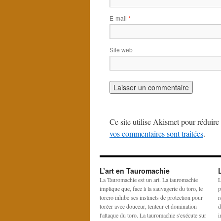
E-mail
*
Site web
Ce site utilise Akismet pour réduire 
vos commentaires sont traitées
.
L’art en Tauromachie
La Tauromachie est un art. La tauromachie
L
implique que, face à la sauvagerie du toro, le
p
torero inhibe ses instincts de protection pour
r
toréer avec douceur, lenteur et domination
d
l'attaque du toro. La tauromachie s'exécute sur
i