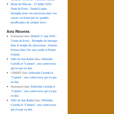
Mont-de-Marsan - 25 juillet 2026 -
5ème de Feria – Daniel Luque
triomphe pour son encerrona mais son
succès est freiné par les qualités
insuffisantes de certains toros.
Avis Récents
Emmanuel
dans
Madrid 31 mai 2026 -
21ème de Feria - Triomphe du baroque
dans le temple du classicisme. Antonio
Ferrera deux fois une oreille et Puerta
Grande.
Niño de San Rafael
dans
Sebastián
Castella et "Cantaor", une controverse
qui n'a pas eu lieu.
GIBERT
dans
Sebastián Castella et
"Cantaor", une controverse qui n'a pas
eu lieu.
Emmanuel
dans
Sebastián Castella et
"Cantaor", une controverse qui n'a pas
eu lieu.
Niño de San Rafael
dans
Sebastián
Castella et "Cantaor", une controverse
qui n'a pas eu lieu.