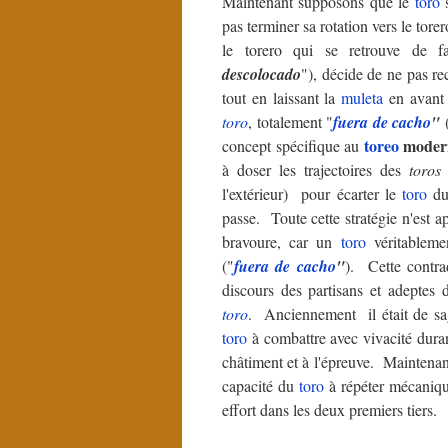
Maintenant supposons que le
toro
s
pas terminer sa rotation vers le tore
le torero qui se retrouve de fa
descolocado
"), décide de ne pas rec
tout en laissant la
muleta
en avant 
toro
, totalement "
fuera de cacho
"
(
toreo
moder
concept spécifique au
à doser les trajectoires des
toros
l'extérieur) pour écarter le
toro
du 
passe. Toute cette stratégie n'est a
bravoure, car un
toro
véritableme
("
fuera de cacho
"
). Cette contra
discours des partisans et adeptes
toro
. Anciennement il était de s
toro
à combattre avec vivacité durant
châtiment et à l'épreuve. Maintenan
capacité du
toro
à répéter mécaniq
effort dans les deux premiers tiers.