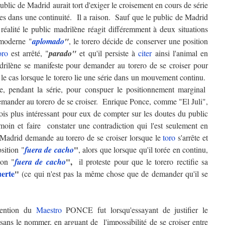
lic de Madrid aurait tort d'exiger le croisement en cours de série
ses dans une continuité. Il a raison. Sauf que le public de Madrid
alité le public madrilène réagit différemment à deux situations
oderne "
aplomado
"
, le torero décide de conserver une position
oro
est arrêté, "
parado"
et qu'il persiste à
citer
ainsi l'animal en
adrilène se manifeste pour demander au torero de se croiser pour
le cas lorsque le torero lie une série dans un mouvement continu.
e, pendant la série, pour conspuer le positionnement marginal
emander au torero de se croiser. Enrique Ponce, comme "El Juli",
fois plus intéressant pour eux de compter sur les doutes du public
émoin et faire constater une contradiction qui l'est seulement en
Madrid demande au torero de se croiser lorsque le
toro
s'arrête et
"
sition "
fuera de cacho
, alors que lorsque qu'il torée en continu,
",
ion "
fuera de cacho
il proteste pour que le torero rectifie sa
uerte
"
(ce qui n'est pas la même chose que de demander qu'il se
vention du
Maestro
PONCE fut lorsqu'essayant de justifier le
 sans le nommer, en arguant de l'impossibilité de se croiser entre