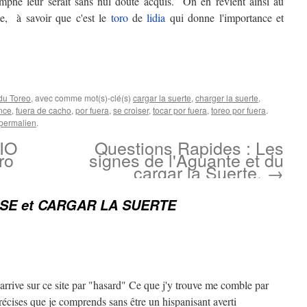
riomphe leur serait sans nul doute acquis. On en revient ainsi au
, à savoir que c'est le
toro
de
lidia
qui donne l'importance et
du Toreo
, avec comme mot(s)-clé(s)
cargar la suerte
,
charger la suerte
,
nce
,
fuera de cacho
,
por fuera
,
se croiser
,
tocar por fuera
,
toreo por fuera
.
permalien
.
IO
Questions Rapides : Les
ro
signes de l'Aguante et du
cargar la Suerte.
→
SE et CARGAR LA SUERTE
arrive sur ce site par "hasard" Ce que j'y trouve me comble par
précises que je comprends sans être un hispanisant averti