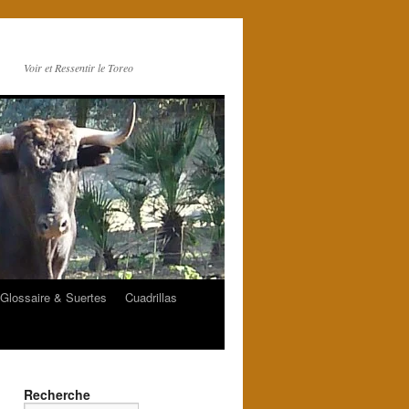
Voir et Ressentir le Toreo
Glossaire & Suertes
Cuadrillas
Recherche