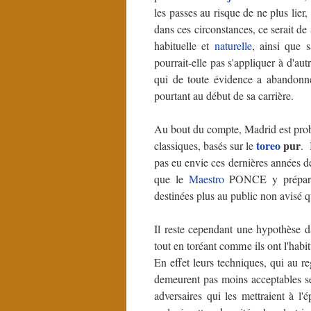
les passes au risque de ne plus lier,
dans ces circonstances, ce serait d
habituelle et
naturelle
, ainsi que s
pourrait-elle pas s'appliquer à d'au
qui de toute évidence a abandonné t
pourtant au début de sa carrière.
Au bout du compte, Madrid est prob
toreo
pur
classiques, basés sur le
. 
pas eu envie ces dernières années de
que le
Maestro
PONCE y prépare s
destinées plus au public non avisé qu'
Il reste cependant une hypothèse d
tout en toréant comme ils ont l'habi
En effet leurs techniques, qui au r
demeurent pas moins acceptables se
adversaires qui les mettraient à l'