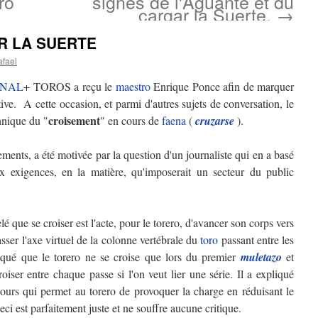
ro
signes de l'Aguante et du
cargar la Suerte.
→
R LA SUERTE
afael
NAL
+ TOROS a reçu le
maestro
Enrique Ponce afin de marquer
ive. A cette occasion, et parmi d'autres sujets de conversation, le
croisement
hnique du "
" en cours de
faena
(
cruzarse
).
ements, a été motivée par la question d'un journaliste qui en a basé
ux exigences, en la matière, qu'imposerait un secteur du public
é que se croiser est l'acte, pour le torero, d'avancer son corps vers
sser l'axe virtuel de la colonne vertébrale du
toro
passant entre les
iqué que le torero ne se croise que lors du premier
muletazo
et
roiser entre chaque passe si l'on veut lier une série. Il a expliqué
cours qui permet au torero de provoquer la charge en réduisant le
eci est parfaitement juste et ne souffre aucune critique.