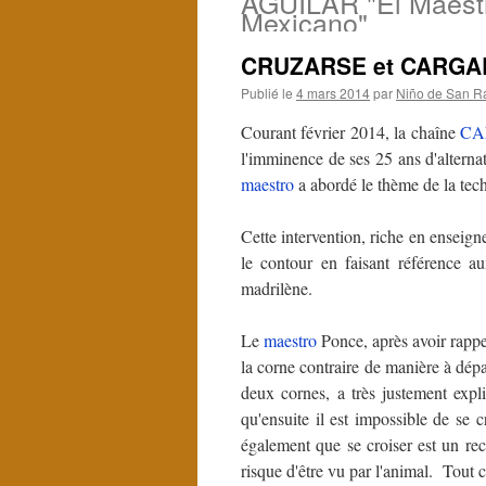
AGUILAR "El Maest
Mexicano"
CRUZARSE et CARGA
Publié le
4 mars 2014
par
Niño de San R
Courant février 2014, la chaîne
CA
l'imminence de ses 25 ans d'alternat
maestro
a abordé le thème de la tec
Cette intervention, riche en enseign
le contour en faisant référence a
madrilène.
Le
maestro
Ponce, après avoir rappel
la corne contraire de manière à dépa
deux cornes, a très justement expl
qu'ensuite il est impossible de se c
également que se croiser est un re
risque d'être vu par l'animal. Tout c