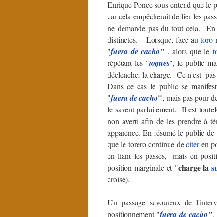
Enrique Ponce sous-entend que le pub
car cela empêcherait de lier les pas
ne demande pas du tout cela. En ré
distinctes. Lorsque, face au
toro
m
"
fuera de cacho
"
, alors que le
t
répétant les "
toques
", le public m
déclencher la charge. Ce n'est pas 
Dans ce cas le public se manifest
"
"
fuera de cacho
, mais
pas pour d
le savent parfaitement. Il est toute
non averti afin de les prendre à t
apparence. En résumé le public de 
que le torero continue de
citer
en po
en liant les passes, mais en posit
charge la
s
position marginale et "
croise).
Un passage savoureux de l'inter
positionnement "
fuera de cacho
"
,