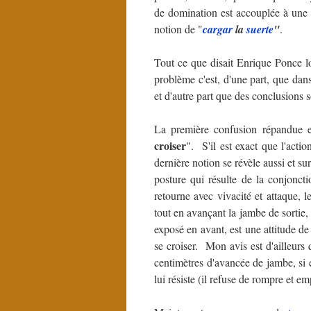
de domination est accouplée à une a
notion de "
cargar
la
suerte
"
.
Tout ce que disait Enrique Ponce
problème c'est, d'une part, que dan
et d'autre part que des conclusions so
La première confusion répandue es
croiser
". S'il est exact que l'acti
dernière notion se révèle aussi et sur
posture qui résulte de la conjon
retourne avec vivacité et attaque, l
tout en avançant la jambe de sortie,
exposé en avant, est une attitude de
se croiser. Mon avis est d'ailleurs
centimètres d'avancée de jambe, si et
lui résiste (il refuse de rompre et e