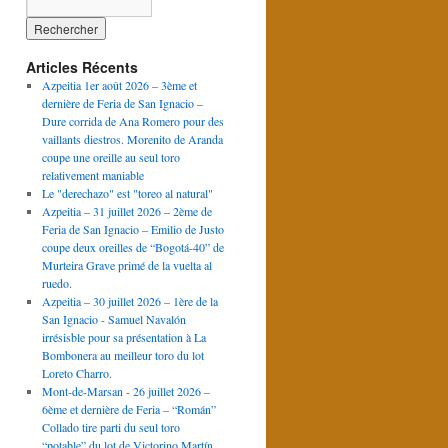
Articles Récents
Azpeitia 1er août 2026 – 3ème et
dernière de Feria de San Ignacio –
Dure corrida de Ana Romero pour des
vaillants diestros. Morenito de Aranda
coupe une oreille au seul toro
relativement maniable
Le "derechazo" est "toreo al natural"
Azpeitia – 31 juillet 2026 – 2ème de
Feria de San Ignacio – Emilio de Justo
coupe deux oreilles de “Bogotá-40” de
Murteira Grave primé de la vuelta al
ruedo.
Azpeitia – 30 juillet 2026 – 1ère de la
San Ignacio - Samuel Navalón
irrésisble pour sa présentation à La
Bombonera au meilleur toro du lot
Loreto Charro.
Mont-de-Marsan - 26 juillet 2026 –
6ème et dernière de Feria – “Román”
Collado tire parti du seul toro
“potable” du lot de Victorino Martín.