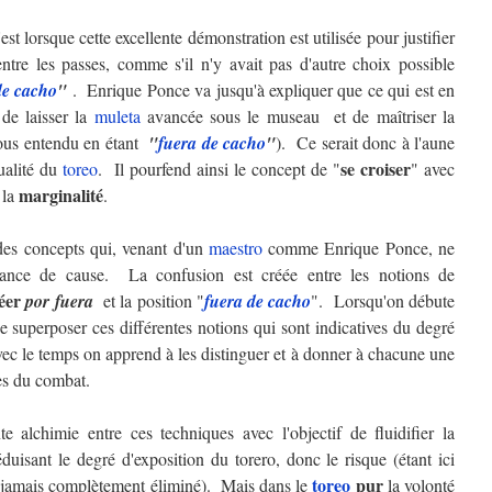
st lorsque cette excellente démonstration est utilisée pour justifier
ntre les passes, comme s'il n'y avait pas d'autre choix possible
de cacho
"
. Enrique Ponce va jusqu'à expliquer que ce qui est en
t de laisser la
muleta
avancée sous le museau et de maîtriser la
sous entendu en étant
"
fuera de cacho
"
). Ce serait donc à l'aune
se croiser
qualité du
toreo
. Il pourfend ainsi le concept de "
" avec
marginalité
 la
.
des concepts qui, venant d'un
maestro
comme Enrique Ponce, ne
sance de cause. La confusion est créée entre les notions de
réer
por fuera
et la position "
fuera de cacho
". Lorsqu'on débute
de superposer ces différentes notions qui sont indicatives du degré
c le temps on apprend à les distinguer et à donner à chacune une
es du combat.
e alchimie entre ces techniques avec l'objectif de fluidifier la
duisant le degré d'exposition du torero, donc le risque (étant ici
toreo
pur
st jamais complètement éliminé). Mais dans le
la volonté