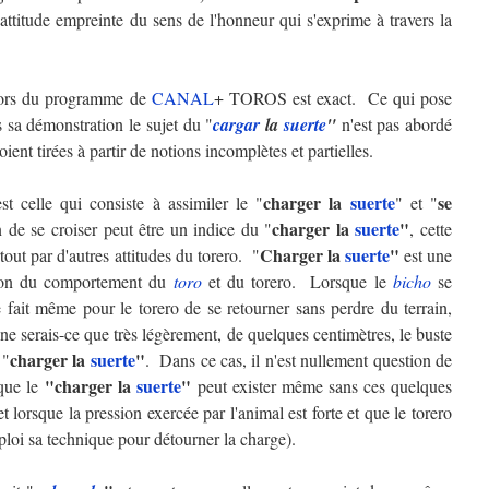
ttitude empreinte du sens de l'honneur qui s'exprime à travers la
 lors du programme de
CANAL
+ TOROS est exact. Ce qui pose
s sa démonstration le sujet du "
cargar
la
suerte
"
n'est pas abordé
ient tirées à partir de notions incomplètes et partielles.
charger la
suerte
se
t celle qui consiste à assimiler le "
" et "
charger la
suerte
"
on de se croiser peut être un indice du "
, cette
Charger la
suerte
"
tout par d'autres attitudes du torero. "
est une
ction du comportement du
toro
et du torero. Lorsque le
bicho
se
e fait même pour le torero de se retourner sans perdre du terrain,
 ne serais-ce que très légèrement, de quelques centimètres, le buste
charger la
suerte
"
 "
. Dans ce cas, il n'est nullement question de
"charger la
suerte
"
 que le
peut exister même sans ces quelques
 lorsque la pression exercée par l'animal est forte et que le torero
mploi sa technique pour détourner la charge).