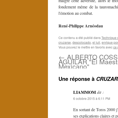
malgré cette adversité, alors le t
fondement même de la tauromachie
l'émotion au combat.
René-Philippe Arnéodau
Ce contenu a été publié dans
Technique 
cruzarse
,
descolocado
,
el juli
,
enrique po
Vous pouvez le mettre en favoris avec
ce 
←
ALBERTO COSS
AGUILAR "El Maest
Mexicano"
Une réponse à
CRUZAR
LIAMMOM
dit :
6 octobre 2015 à 6:11 PM
En sortant de Toros 2000 j'
ses explications claires et 