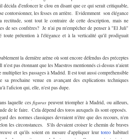
 il décida d'enfoncer le clou en disant que ce qui serait critiquable,
e se contorsionner, les fesses en arrière. Evidemment son élégance
a rectitude, sont tout le contraire de cette description, mais ne
tres de ses confrères? Je n'ai pu m'empêcher de penser à "El Juli"
oute prétention à l'élégance et à la verticalité qu'il prodiguait
ablement la dernière arène où sont encore défendus des préceptes
Il n'est pas étonnant que les Maestros mentionnés ci-dessus n'aient
 multiplier les passages à Madrid. Il est tout aussi compréhensible
a prochaine venue en avançant des explications techniques
à l'aficion qui, elle, n'est pas dupe.
ans laquelle ces
figuras
peuvent triompher à Madrid, ou ailleurs,
tude de le faire. Cela dépend des toros auxquels ils sont opposés.
egard des normes classiques devraient n'être que des recours, n'en
lon les circonstances. S'ils devaient croiser le chemin de braves
épreuve et qu'ils soient en mesure d'appliquer leur
toreo
habituel