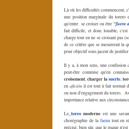
Là où les difficultés commencent, c'e
une position marginale du torero e
qu'entre se croiser ou être
"
fuera 
fait difficile, et donc louable, c'es
charge tout en ne se croisant pas (
de ce critère que se mesurerait la 
pour objectif sous-jacent de justifier
Il y a, à mon sens, une confusion 
peut-être commise qu'en connais
croisement
charger la
suerte
to
,
,
en
afición
il est tout à fait normal 
ou non d'engagement du torero. Ave
importance relative aux circonstanc
toreo
moderne
Le
est une savant
chorégraphie de la
faena
tout en ré
précisé, bien sûr, que le risque n'e