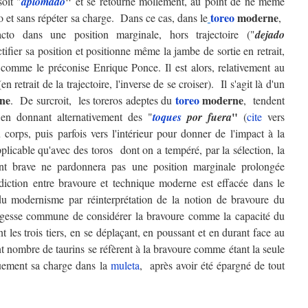
"
oit "
aplomado
et se retourne mollement, au point de ne même
toreo
moderne
ro et sans répéter sa charge. Dans ce cas, dans le
,
cto dans une position marginale, hors trajectoire ("
dejado
tifier sa position et positionne même la jambe de sortie en retrait,
comme le préconise Enrique Ponce. Il est alors, relativement au
en retrait de la trajectoire, l'inverse de se croiser). Il s'agit là d'un
ne
toreo
moderne
. De surcroit, les toreros adeptes du
, tendent
"
en donnant alternativement des "
toques
por fuera
(
cite
vers
corps, puis parfois vers l'intérieur pour donner de l'impact à la
pplicable qu'avec des toros dont on a tempéré, par la sélection, la
nt brave ne pardonnera pas une position marginale prolongée
diction entre bravoure et technique moderne est effacée dans le
 du modernisme par réinterprétation de la notion de bravoure du
agesse commune de considérer la bravoure comme la capacité du
 les trois tiers, en se déplaçant, en poussant et en durant face au
t nombre de taurins se réfèrent à la bravoure comme étant la seule
uement sa charge dans la
muleta
, après avoir été épargné de tout