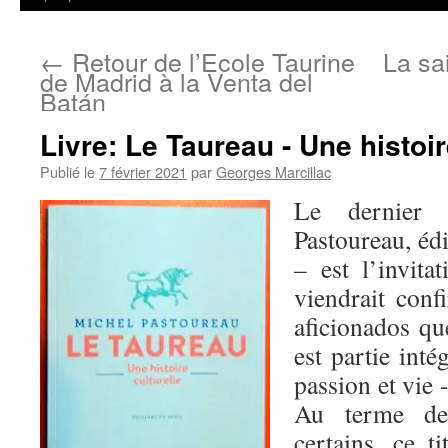
←
Retour de l’Ecole Taurine
La sa
de Madrid à la Venta del
Batán
Livre: Le Taureau - Une histoir
Publié le
7 février 2021
par
Georges Marcillac
Le dernier 
Pastoureau, éd
– est l’invita
viendrait conf
aficionados q
est partie inté
passion et vie -
Au terme de 
certains, ce t