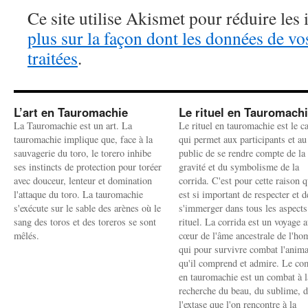
Ce site utilise Akismet pour réduire les 
plus sur la façon dont les données de v
traitées
.
L’art en Tauromachie
Le rituel en Tauromach
La Tauromachie est un art. La
Le rituel en tauromachie est le c
tauromachie implique que, face à la
qui permet aux participants et au
sauvagerie du toro, le torero inhibe
public de se rendre compte de la
ses instincts de protection pour toréer
gravité et du symbolisme de la
avec douceur, lenteur et domination
corrida. C'est pour cette raison q
l'attaque du toro. La tauromachie
est si important de respecter et d
s'exécute sur le sable des arènes où le
s'immerger dans tous les aspects
sang des toros et des toreros se sont
rituel. La corrida est un voyage 
mêlés.
cœur de l'âme ancestrale de l'h
qui pour survivre combat l'anima
qu'il comprend et admire. Le co
en tauromachie est un combat à l
recherche du beau, du sublime, 
l'extase que l'on rencontre à la