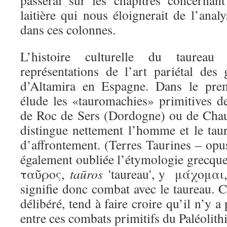
passerai sur les chapitres concernan
laitière qui nous éloignerait de l’analy
dans ces colonnes.
L’histoire culturelle du taurea
représentations de l’art pariétal des
d’Altamira en Espagne. Dans le premi
élude les «tauromachies» primitives de
de Roc de Sers (Dordogne) ou de Chau
distingue nettement l’homme et le taur
d’affrontement. (Terres Taurines – opu
également oubliée l’étymologie grecq
ταῦρος,
taūros
'taureau', y μάχομαι
signifie donc combat avec le taureau. 
délibéré, tend à faire croire qu’il n’y a
entre ces combats primitifs du Paléolith