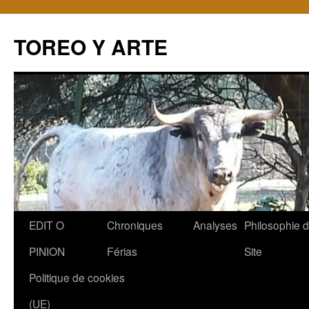
TOREO Y ARTE
Aller
EDIT O
Chroniques
Analyses
Philosophie 
au
PINION
Férias
Site
contenu
Politique de cookies
(UE)