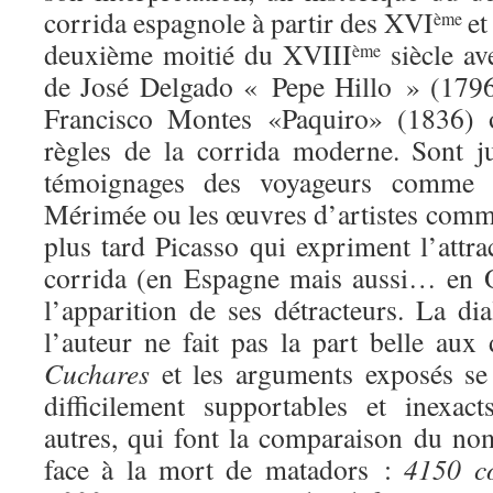
corrida espagnole à partir des XVI
et
ème
deuxième moitié du XVIII
siècle av
ème
de José Delgado « Pepe Hillo » (1796)
Francisco Montes «Paquiro» (1836) o
règles de la corrida moderne. Sont j
témoignages des voyageurs comme T
Mérimée ou les œuvres d’artistes comm
plus tard Picasso qui expriment l’attra
corrida (en Espagne mais aussi… en O
l’apparition de ses détracteurs. La di
l’auteur ne fait pas la part belle au
Cuchares
et les arguments exposés se 
difficilement supportables et inexa
autres, qui font la comparaison du no
face à la mort de matadors :
4150 co