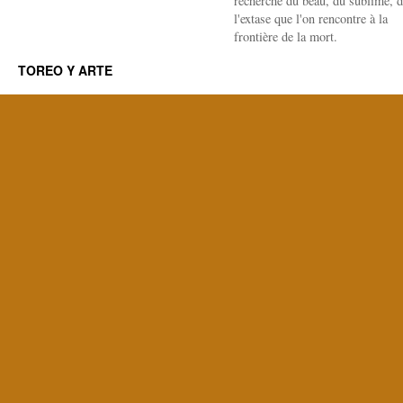
recherche du beau, du sublime, 
l'extase que l'on rencontre à la
frontière de la mort.
TOREO Y ARTE