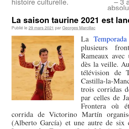
histoire culturelle.
– 3 
absolu
La saison taurine 2021 est lan
Publié le
29 mars 2021
par
Georges Marcillac
La
Temporada
plusieurs fr
Rameaux avec u
dès la veille. A
télévision de 
Castilla-la-Manc
trois corridas
par celles de J
Frontera où ét
corrida de Victorino Martín organi
(Alberto García) et une autre de six é