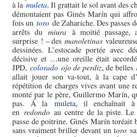
à la
muleta
. Il grattait le sol avant des 
démontaient pas Ginés Marín qui affro
fois un
toro
de Zahariche. Des passes d
arrêts du
miura
à moitié passage, 
surprise ! – des
manoletinas
valeureuse
dessinées. L’estocade portée avec déc
décisive et …une oreille était accordé
JPD,
colorado
ojo de perdiz
, de belles
allait jouer son va-tout, à la cape d
répétition de charges vives avant une r
monté par le père, Guillermo Marín, qu
pas. Á la
muleta
, il enchaînait 
en
redondo
au centre de la piste. L
passe de poitrine. Ginés Marín toréait 
sans vraiment briller devant un t
oro
sa