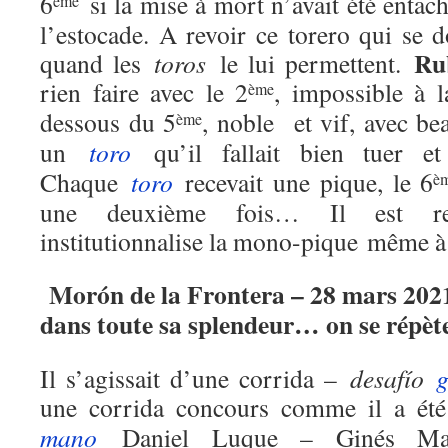
6
si la mise à mort n’avait été enta
ème
l’estocade. A revoir ce torero qui se 
Ru
quand les
toros
le lui permettent.
rien faire avec le 2
, impossible à 
ème
dessous du 5
, noble et vif, avec b
ème
un
toro
qu’il fallait bien tuer et 
Chaque
toro
recevait une pique, le 6
è
une deuxième fois… Il est reg
institutionnalise la mono-pique même 
Morón de la Frontera – 28 mars 202
dans toute sa splendeur… on se répè
Il s’agissait d’une corrida –
desafío
une corrida concours comme il a ét
mano
Daniel Luque – Ginés Mar