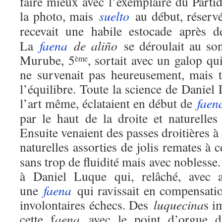
faire mieux avec l’exemplaire du Parti
la photo, mais
suelto
au début, réserv
recevait une habile estocade après 
La
faena
de aliño
se déroulait au so
Murube, 5
, sortait avec un galop qu
ème
ne survenait pas heureusement, mais t
l’équilibre. Toute la science de Daniel 
l’art même, éclataient en début de
faen
par le haut de la droite et naturelles
Ensuite venaient des passes droitières à
naturelles assorties de jolis remates à 
sans trop de fluidité mais avec noblesse.
à Daniel Luque qui, relâché, avec as
une
faena
qui ravissait en compensatio
involontaires échecs. Des
luquecina
s i
cette f
aena
avec le point d’orgue d