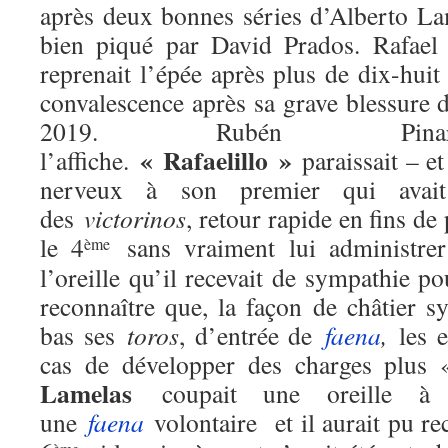
après deux bonnes séries d’Alberto La
bien piqué par David Prados. Rafael
reprenait l’épée après plus de dix-huit
convalescence après sa grave blessure 
2019. Rubén Pinar
« Rafaelillo »
l’affiche.
paraissait – e
nerveux à son premier qui avait l
des
victorinos
, retour rapide en fins d
le 4
sans vraiment lui administr
ème
l’oreille qu’il recevait de sympathie p
reconnaître que, la façon de châtier s
bas ses
toros
, d’entrée de
faena
,
les 
cas de développer des charges plus
Lamelas
coupait une oreille à 
une
faena
volontaire et il aurait pu r