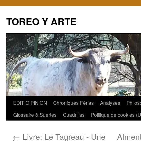
TOREO Y ARTE
Aller
EDIT O PINION
Chroniques Férias
Analyses
Philos
au
Glossaire & Suertes
Cuadrillas
Politique de cookies (
contenu
←
Livre: Le Taureau - Une
Alment