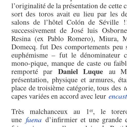
l’originalité de la présentation de cette 
sort des toros avait eu lieu par les 
salons de l’hôtel Colón de Sévill
successivement de José luis Osborne,
Resina (ex Pablo Romero), Miura, 
Domecq. fut Des comportements peu sa
euphémisme – fut le dénominateur 
mono-pique, manque de caste ou faibl
Daniel Luque
remporté par
au Mur
présentation, physique et armures, éta
place de troisième catégorie, tous des
t
capes variées en accord avec leur
encas
Très malchanceux au 1
, le tore
er
une
faena
d’infirmier et une grande e