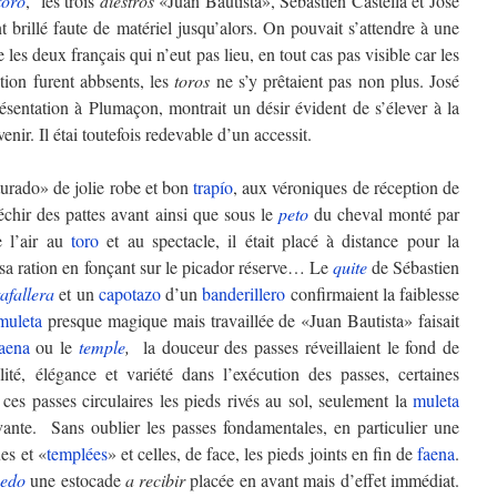
toro
, les trois
diestros
«Juan Bautista», Sébastien Castella et José
 brillé faute de matériel jusqu’alors. On pouvait s’attendre à une
 les deux français qui n’eut pas lieu, en tout cas pas visible car les
ation furent abbsents, les
toros
ne s’y prêtaient pas non plus. José
résentation à Plumaçon, montrait un désir évident de s’élever à la
nir. Il étai toutefois redevable d’un accessit.
rado» de jolie robe et bon
trapío
, aux véroniques de réception de
échir des pattes avant ainsi que sous le
peto
du cheval monté par
e l’air au
toro
et au spectacle, il était placé à distance pour la
 sa ration en fonçant sur le picador réserve… Le
quite
de Sébastien
tafallera
et un
capotazo
d’un
banderillero
confirmaient la faiblesse
muleta
presque magique mais travaillée de «Juan Bautista» faisait
aena
ou le
temple
,
la douceur des passes réveillaient le fond de
ilité, élégance et variété dans l’exécution des passes, certaines
,
ces passes circulaires les pieds rivés au sol, seulement la
muleta
vante. Sans oublier les passes fondamentales, en particulier une
es et «
templées
» et celles, de face, les pieds joints en fin de
faena
.
uedo
une estocade
a recibir
placée en avant mais d’effet immédiat.