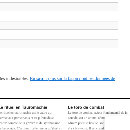
les indésirables.
En savoir plus sur la façon dont les données de
Le rituel en Tauromachie
Le toro de combat
e rituel en tauromachie est le cadre qui
Le toro de combat, acteur fondamental de la
ermet aux participants et au public de se
corrida, est un animal admiré et craint. Il est
endre compte de la gravité et du symbolisme
admiré pour sa beauté, son harmonie physiq
e la corrida. C'est pour cette raison qu'il est si
et sa bravoure. Il est craint pour sa