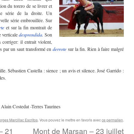
ion du torero de se livrer et
e série de la droite. Un
elle série embrouillée. Sur
rte
et sur la fin montrait de
 verticale
desprendida
.
Son
corriger: il entrait violent,
ses par un saut transformé en
derrote
sur la fin. Rien à faire malgré
lle. Sébastien Castella : sience ; un avis et silence. José Garrido :
les.
 Alain Costedat -Terres Taurines
rges Marcillac Escritos
. Vous pouvez le mettre en favoris avec
ce permalien
.
– 21
Mont de Marsan – 23 juillet