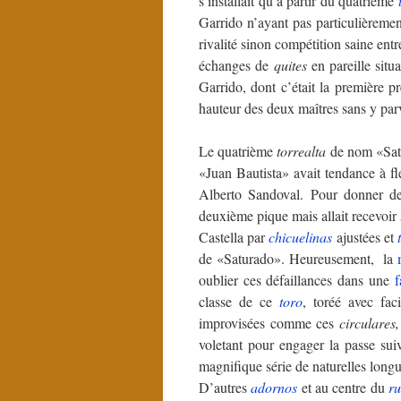
s’installait qu’à partir du quatrième
Garrido n’ayant pas particulièrement
rivalité sinon compétition saine entre
échanges de
quites
en pareille situ
Garrido, dont c’était la première p
hauteur des deux maîtres sans y parve
Le quatrième
torrealta
de nom «Satu
«Juan Bautista» avait tendance à fl
Alberto Sandoval. Pour donner d
deuxième pique mais allait recevoir
Castella par
chicuelinas
ajustées et
de «Saturado». Heureusement, la
oublier ces défaillances dans une
f
classe de ce
toro
, toréé avec fac
improvisées comme ces
circulares
voletant pour engager la passe sui
magnifique série de naturelles longu
D’autres
adornos
et au centre du
r