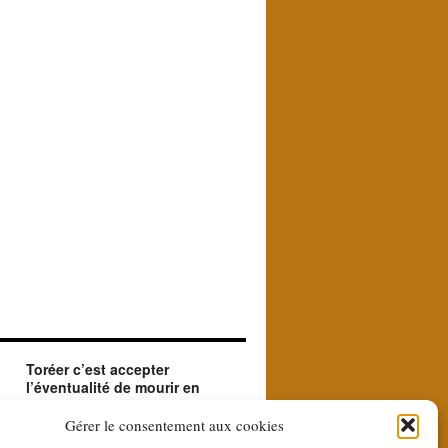
Toréer c’est accepter
l’éventualité de mourir en
créant le beau.
ue
Le matador accepte en toréant l'éventualité de
Gérer le consentement aux cookies
sa mort. Il le fait car il est à la recherche du