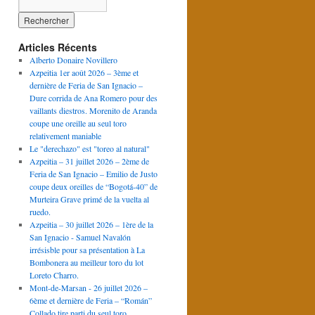
Articles Récents
Alberto Donaire Novillero
Azpeitia 1er août 2026 – 3ème et
dernière de Feria de San Ignacio –
Dure corrida de Ana Romero pour des
vaillants diestros. Morenito de Aranda
coupe une oreille au seul toro
relativement maniable
Le "derechazo" est "toreo al natural"
Azpeitia – 31 juillet 2026 – 2ème de
Feria de San Ignacio – Emilio de Justo
coupe deux oreilles de “Bogotá-40” de
Murteira Grave primé de la vuelta al
ruedo.
Azpeitia – 30 juillet 2026 – 1ère de la
San Ignacio - Samuel Navalón
irrésisble pour sa présentation à La
Bombonera au meilleur toro du lot
Loreto Charro.
Mont-de-Marsan - 26 juillet 2026 –
6ème et dernière de Feria – “Román”
Collado tire parti du seul toro