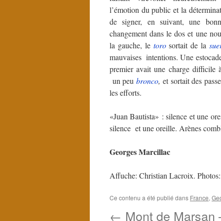
l’émotion du public et la déterminat
de signer, en suivant, une bonn
changement dans le dos et une nouv
la gauche, le
toro
sortait de la
sue
mauvaises intentions. Une estocade
premier avait une charge difficile à 
un peu
bronco
,
et sortait des pas
les efforts.
«Juan Bautista» : silence et une orei
silence et une oreille. Arènes comb
Georges Marcillac
Affuche: Christian Lacroix. Photos:
Ce contenu a été publié dans
France
,
Geo
←
Mont de Marsan 