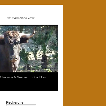
Voir et Ressentir le Toreo
Glossaire & Suertes
Cuadrillas
Recherche