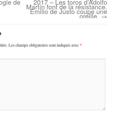
logie de
2017 – Les toros d’Adolfo
Martín font de la résistance.
Emilio de Justo coupe une
oreille.
→
e
*
liée.
Les champs obligatoires sont indiqués avec