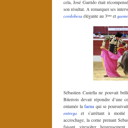
cela, José Garrido était récompens
son résultat. A remarquer ses interv
cordobesa
élégante au 3
et
gaone
ème
Sébastien Castella ne pouvait bri
Biterrois devait répondre d’une ce
entamée la
faena
qui se poursuivai
entrega
et s’arrêtant à moiti
accrochage, la corne prenant Seba
faisant virevolter heureusement