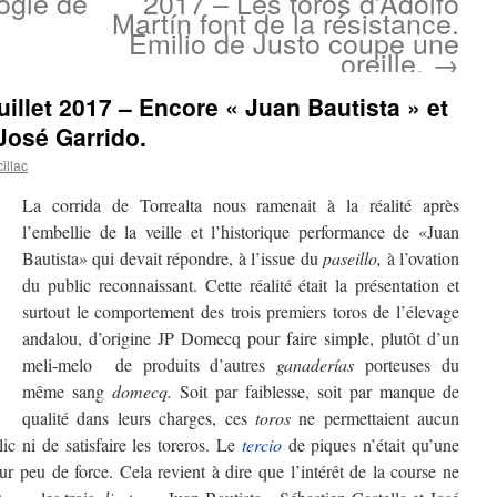
logie de
2017 – Les toros d’Adolfo
Martín font de la résistance.
Emilio de Justo coupe une
oreille.
→
illet 2017 – Encore « Juan Bautista » et
José Garrido.
illac
La corrida de Torrealta nous ramenait à la réalité après
l’embellie de la veille et l’historique performance de «Juan
Bautista» qui devait répondre, à l’issue du
paseillo,
à l’ovation
du public reconnaissant. Cette réalité était la présentation et
surtout le comportement des trois premiers toros de l’élevage
andalou, d’origine JP Domecq pour faire simple, plutôt d’un
meli-melo de produits d’autres
ganaderías
porteuses du
même sang
domecq.
Soit par faiblesse, soit par manque de
qualité dans leurs charges, ces
toros
ne permettaient aucun
ic ni de satisfaire les toreros. Le
tercio
de piques n’était qu’une
ur peu de force. Cela revient à dire que l’intérêt de la course ne