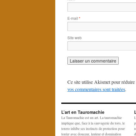
E-mail
*
Site web
Ce site utilise Akismet pour réduire 
vos commentaires sont traitées
.
L’art en Tauromachie
La Tauromachie est un art. La tauromachie
L
implique que, face à la sauvagerie du toro, le
p
torero inhibe ses instincts de protection pour
r
toréer avec douceur, lenteur et domination
d