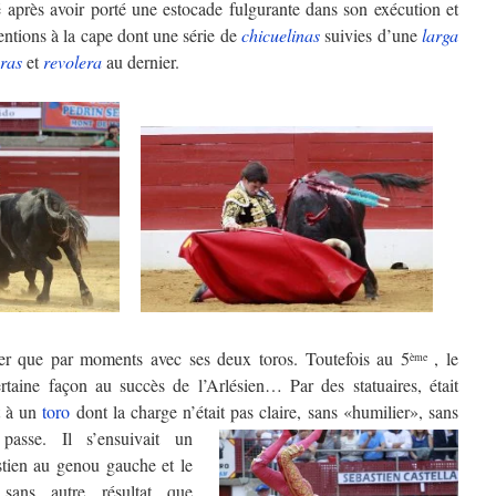
é après avoir porté une estocade fulgurante dans son exécution et
entions à la cape dont une série de
chicuelinas
suivies d’une
larga
ras
et
revolera
au dernier.
ller que par moments avec ses deux toros. Toutefois au 5
, le
ème
rtaine façon au succès de l’Arlésien… Par des statuaires, était
t à un
toro
dont la charge n’était pas claire, sans «humilier», sans
é passe.
Il s’ensuivait un
stien au genou gauche et le
 sans autre résultat que