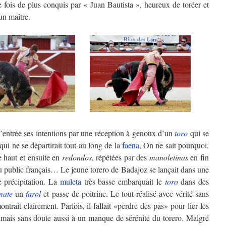
une fois de plus conquis par « Juan Bautista », heureux de toréer et
un maître.
’entrée ses intentions par une réception à genoux d’un
toro
qui se
qui ne se départirait tout au long de la
faena
, On ne sait pourquoi,
e haut et ensuite en
redondos
, répétées par des
manoletinas
en fin
 public français… Le jeune torero de Badajoz se lançait dans une
e précipitation. La
muleta
très basse embarquait le
toro
dans des
mate
un
farol
et passe de poitrine. Le tout réalisé avec vérité sans
ntrait clairement. Parfois, il fallait «perdre des pas» pour lier les
mais sans doute aussi à un manque de sérénité du torero. Malgré