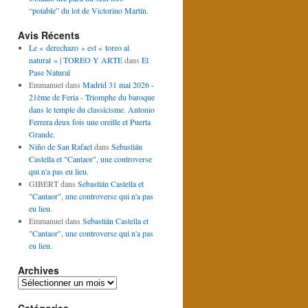
“potable” du lot de Victorino Martín.
Avis Récents
Le « derechazo » est « toreo al
natural » | TOREO Y ARTE
dans
El
Pase Natural
Emmanuel
dans
Madrid 31 mai 2026 -
21ème de Feria - Triomphe du baroque
dans le temple du classicisme. Antonio
Ferrera deux fois une oreille et Puerta
Grande.
Niño de San Rafael
dans
Sebastián
Castella et "Cantaor", une controverse
qui n'a pas eu lieu.
GIBERT
dans
Sebastián Castella et
"Cantaor", une controverse qui n'a pas
eu lieu.
Emmanuel
dans
Sebastián Castella et
"Cantaor", une controverse qui n'a pas
eu lieu.
Archives
Archives