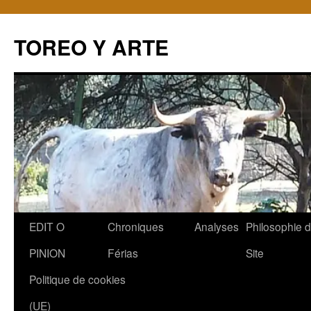
TOREO Y ARTE
Aller
EDIT O
Chroniques
Analyses
Philosophie 
au
PINION
Férias
Site
contenu
Politique de cookies
(UE)