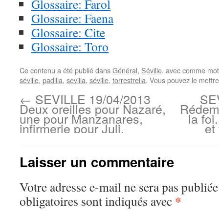
Glossaire: Farol
Glossaire: Faena
Glossaire: Cite
Glossaire: Toro
Ce contenu a été publié dans
Général
,
Séville
, avec comme mot(
séville
,
padilla
,
sevilla
,
séville
,
torrestrella
. Vous pouvez le mettre
←
SEVILLE 19/04/2013
SEV
Deux oreilles pour Nazaré,
Rédemp
une pour Manzanares,
la fo
infirmerie pour Juli.
et
Laisser un commentaire
Votre adresse e-mail ne sera pas publiée
*
obligatoires sont indiqués avec