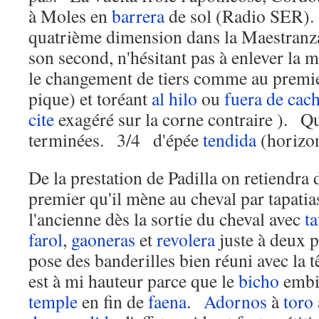
à Moles en
barrera
de sol (Radio SER)
quatrième dimension dans la Maestranz
son second, n'hésitant pas à enlever la
le changement de tiers comme au premie
pique) et toréant
al hilo
ou
fuera de cac
cite
exagéré sur la corne contraire ). Q
terminées. 3/4 d'épée
tendida
(horizon
De la prestation de Padilla on retiendra
premier qu'il mène au cheval par tapatia
l'ancienne dès la sortie du cheval avec
ta
farol
,
gaoneras
et
revolera
juste à deux p
pose des banderilles bien réuni avec la 
est à mi hauteur parce que le
bicho
embis
temple
en fin de
faena
.
Adornos
à
toro