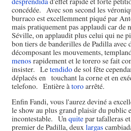
desprendida
d'effet rapide et forte pétiti
concédée. Avec son second les véroniq
burraco est excellemment piqué par An
mais pratiquement pas applaudi car de 
Séville, on applaudit plus celui qui ne
bon tiers de banderilles de Padilla avec
décomposant les mouvements, templa
menos
rapidement et le torero se fait c
insister. Le
tendido
de sol fête cependa
déplacés en touchant la corne et en exé
telefono. Entière à
toro
arrêté.
Enfin Fandi, vous l'aurez deviné a excell
le show au plus grand plaisir du public e
incontestable. Un
quite
par tafalleras e
premier de Padilla, deux
largas
cambiadas