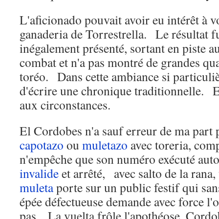
L'aficionado pouvait avoir eu intérêt à voi
ganaderia de Torrestrella. Le résultat f
inégalement présenté, sortant en piste au
combat et n'a pas montré de grandes qua
toréo. Dans cette ambiance si particulière
d'écrire une chronique traditionnelle. E
aux circonstances.
El Cordobes n'a sauf erreur de ma part 
capotazo
ou
muletazo
avec toreria, comp
n'empêche que son numéro exécuté auto
invalide
et arrêté, avec salto de la rana, t
muleta
porte sur un public festif qui sa
épée défectueuse demande avec force l'or
pas. La vuelta frôle l'apothéose, Cordob