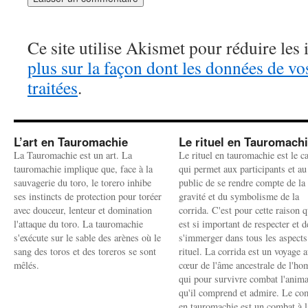
Ce site utilise Akismet pour réduire les 
plus sur la façon dont les données de v
traitées
.
L’art en Tauromachie
Le rituel en Tauromach
La Tauromachie est un art. La
Le rituel en tauromachie est le c
tauromachie implique que, face à la
qui permet aux participants et au
sauvagerie du toro, le torero inhibe
public de se rendre compte de la
ses instincts de protection pour toréer
gravité et du symbolisme de la
avec douceur, lenteur et domination
corrida. C'est pour cette raison q
l'attaque du toro. La tauromachie
est si important de respecter et d
s'exécute sur le sable des arènes où le
s'immerger dans tous les aspects
sang des toros et des toreros se sont
rituel. La corrida est un voyage 
mêlés.
cœur de l'âme ancestrale de l'h
qui pour survivre combat l'anima
qu'il comprend et admire. Le co
en tauromachie est un combat à l