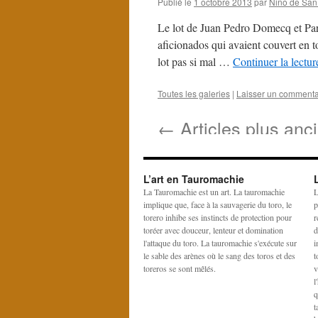
Publié le
1 octobre 2013
par
Niño de San
Le lot de Juan Pedro Domecq et Parla
aficionados qui avaient couvert en t
lot pas si mal …
Continuer la lectu
Toutes les galeries
|
Laisser un commenta
←
Articles plus anc
L’art en Tauromachie
La Tauromachie est un art. La tauromachie
L
implique que, face à la sauvagerie du toro, le
p
torero inhibe ses instincts de protection pour
r
toréer avec douceur, lenteur et domination
d
l'attaque du toro. La tauromachie s'exécute sur
i
le sable des arènes où le sang des toros et des
t
toreros se sont mêlés.
v
l
q
t