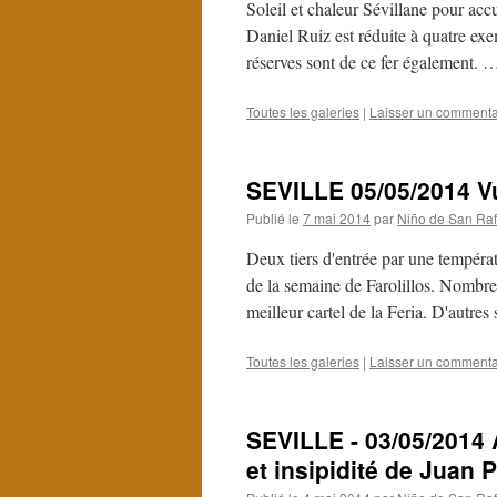
Soleil et chaleur Sévillane pour acc
Daniel Ruiz est réduite à quatre e
réserves sont de ce fer également.
Toutes les galeries
|
Laisser un commenta
SEVILLE 05/05/2014 Vu
Publié le
7 mai 2014
par
Niño de San Raf
Deux tiers d'entrée par une températ
de la semaine de Farolillos. Nombre
meilleur cartel de la Feria. D'autre
Toutes les galeries
|
Laisser un commenta
SEVILLE - 03/05/2014 A
et insipidité de Juan 