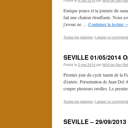
Publié le
4 mai 2014
par
Niño de San Raf
Enrique ponce et la journée du samed
fait une chaleur étouffante. Nous a
j'avoue ne …
Continuer la lecture
Toutes les galeries
|
Laisser un commenta
SEVILLE 01/05/2014 O
Publié le
2 mai 2014
par
Niño de San Raf
Premier jour du cycle taurin de la Fe
d'entrée. Présentation de Juan Del A
couper plusieurs oreilles. Le prem
Toutes les galeries
|
Laisser un commenta
SEVILLE – 29/09/2013 