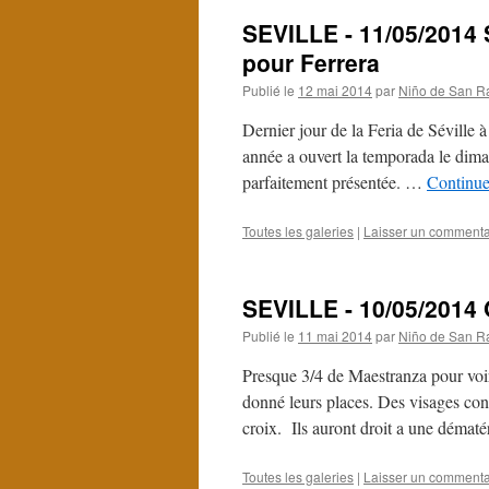
SEVILLE - 11/05/2014 S
pour Ferrera
Publié le
12 mai 2014
par
Niño de San R
Dernier jour de la Feria de Séville 
année a ouvert la temporada le dima
parfaitement présentée. …
Continue
Toutes les galeries
|
Laisser un commenta
SEVILLE - 10/05/2014 O
Publié le
11 mai 2014
par
Niño de San R
Presque 3/4 de Maestranza pour voi
donné leurs places. Des visages con
croix. Ils auront droit a une démat
Toutes les galeries
|
Laisser un commenta