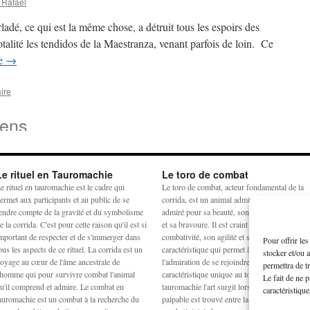
 Rafael
dé, ce qui est la même chose, a détruit tous les espoirs des
otalité les tendidos de la Maestranza, venant parfois de loin. Ce
re
→
ire
iens
Le rituel en Tauromachie
Le toro de combat
e rituel en tauromachie est le cadre qui
Le toro de combat, acteur fondamental de la
ermet aux participants et au public de se
corrida, est un animal admiré et craint. Il est
endre compte de la gravité et du symbolisme
admiré pour sa beauté, son harmonie physiq
e la corrida. C'est pour cette raison qu'il est si
et sa bravoure. Il est craint pour sa
mportant de respecter et de s'immerger dans
combativité, son agilité et sa force. La
Pour offrir le
ous les aspects de ce rituel. La corrida est un
caractéristique qui permet à la crainte et à
stocker et/ou 
oyage au cœur de l'âme ancestrale de
l'admiration de se rejoindre est la noblesse,
permettra de t
'homme qui pour survivre combat l'animal
caractéristique unique au toro de combat. En
Le fait de ne 
u'il comprend et admire. Le combat en
tauromachie l'art surgit lorsqu'un équilibre
caractéristique
auromachie est un combat à la recherche du
palpable est trouvé entre la peur, la force, la