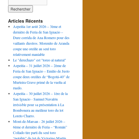
Articles Récents
Azpeitia 1er août 2026 – 3ème et
dernière de Feria de San Ignacio –
Dure corrida de Ana Romero pour des
vaillants diestros. Morenito de Aranda
coupe une oreille au seul toro
relativement maniable
Le "derechazo" est "toreo al natural"
Azpeitia – 31 juillet 2026 – 2ème de
Feria de San Ignacio – Emilio de Justo
coupe deux oreilles de “Bogotá-40” de
Murteira Grave primé de la vuelta al
ruedo.
Azpeitia – 30 juillet 2026 – 1ère de la
San Ignacio - Samuel Navalón
irrésisble pour sa présentation à La
Bombonera au meilleur toro du lot
Loreto Charro.
Mont-de-Marsan - 26 juillet 2026 –
6ème et dernière de Feria – “Román”
Collado tire parti du seul toro
“potable” du lot de Victorino Martín.