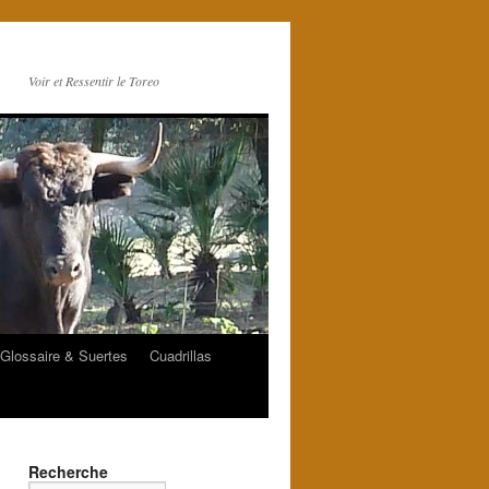
Voir et Ressentir le Toreo
Glossaire & Suertes
Cuadrillas
Recherche