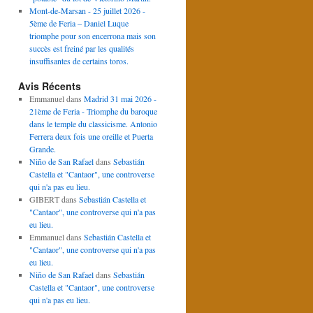
Mont-de-Marsan - 25 juillet 2026 -
5ème de Feria – Daniel Luque
triomphe pour son encerrona mais son
succès est freiné par les qualités
insuffisantes de certains toros.
Avis Récents
Emmanuel
dans
Madrid 31 mai 2026 -
21ème de Feria - Triomphe du baroque
dans le temple du classicisme. Antonio
Ferrera deux fois une oreille et Puerta
Grande.
Niño de San Rafael
dans
Sebastián
Castella et "Cantaor", une controverse
qui n'a pas eu lieu.
GIBERT
dans
Sebastián Castella et
"Cantaor", une controverse qui n'a pas
eu lieu.
Emmanuel
dans
Sebastián Castella et
"Cantaor", une controverse qui n'a pas
eu lieu.
Niño de San Rafael
dans
Sebastián
Castella et "Cantaor", une controverse
qui n'a pas eu lieu.