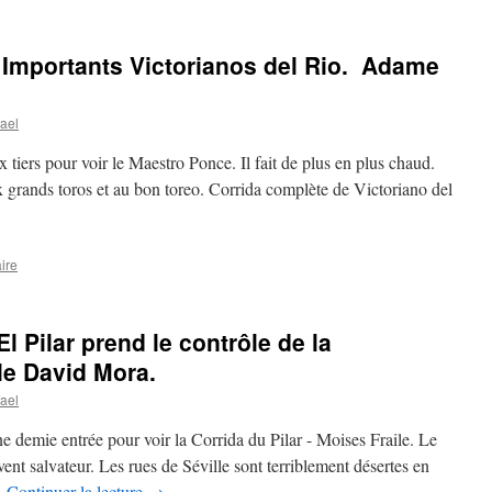
 Importants Victorianos del Rio. Adame
ael
tiers pour voir le Maestro Ponce. Il fait de plus en plus chaud.
x grands toros et au bon toreo. Corrida complète de Victoriano del
ire
l Pilar prend le contrôle de la
le David Mora.
ael
e demie entrée pour voir la Corrida du Pilar - Moises Fraile. Le
nt salvateur. Les rues de Séville sont terriblement désertes en
…
Continuer la lecture
→