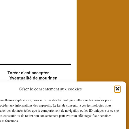
Toréer c’est accepter
l’éventualité de mourir en
créant le beau.
ue
Le matador accepte en toréant l'éventualité de
Gérer le consentement aux cookies
sa mort. Il le fait car il est à la recherche du
beau et du sublime que le contraste entre la
s meilleures expériences, nous utilisons des technologies telles que les cookies pour
force et la bravoure du toro et la douce
accéder aux informations des appareils. Le fait de consentir à ces technologies nous
gestuelle du toreo, fait naître du rituel de la
raiter des données telles que le comportement de navigation ou les ID uniques sur ce site.
corrida.
pas consentir ou de retirer son consentement peut avoir un effet négatif sur certaines
s et fonctions.