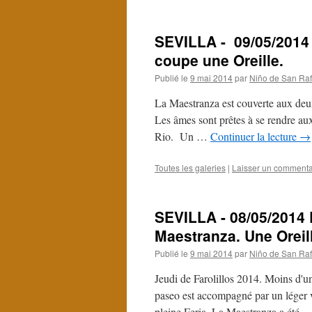
SEVILLA - 09/05/2014
coupe une Oreille.
Publié le
9 mai 2014
par
Niño de San Raf
La Maestranza est couverte aux deux 
Les âmes sont prêtes à se rendre au
Rio. Un …
Continuer la lecture
→
Toutes les galeries
|
Laisser un commenta
SEVILLA - 08/05/2014 E
Maestranza. Une Oreil
Publié le
9 mai 2014
par
Niño de San Raf
Jeudi de Farolillos 2014. Moins d'un
paseo est accompagné par un léger ve
pleine Feria. La Maestranza a été 