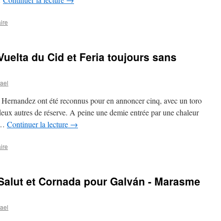
ire
uelta du Cid et Feria toujours sans
ael
Hernandez ont été reconnus pour en annoncer cinq, avec un toro
 deux autres de réserve. A peine une demie entrée par une chaleur
r …
Continuer la lecture
→
ire
Salut et Cornada pour Galván - Marasme
ael