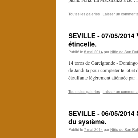
Toutes les galeries
|
Laisser un commenta
SEVILLE - 07/05/2014 V
étincelle.
Publié le
8 mai 2014
par
Niño de San Raf
14 toros de Garcigrande - Domingo 
de Jandilla pour compléter le lot et
étouffante légèrement atténuée pa
Toutes les galeries
|
Laisser un commenta
SEVILLE - 06/05/2014 
du système.
Publié le
7 mai 2014
par
Niño de San Raf