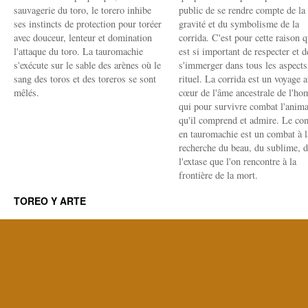
sauvagerie du toro, le torero inhibe
public de se rendre compte de la
ses instincts de protection pour toréer
gravité et du symbolisme de la
avec douceur, lenteur et domination
corrida. C'est pour cette raison q
l'attaque du toro. La tauromachie
est si important de respecter et d
s'exécute sur le sable des arènes où le
s'immerger dans tous les aspects
sang des toros et des toreros se sont
rituel. La corrida est un voyage 
mêlés.
cœur de l'âme ancestrale de l'h
qui pour survivre combat l'anima
qu'il comprend et admire. Le co
en tauromachie est un combat à l
recherche du beau, du sublime, 
l'extase que l'on rencontre à la
frontière de la mort.
TOREO Y ARTE