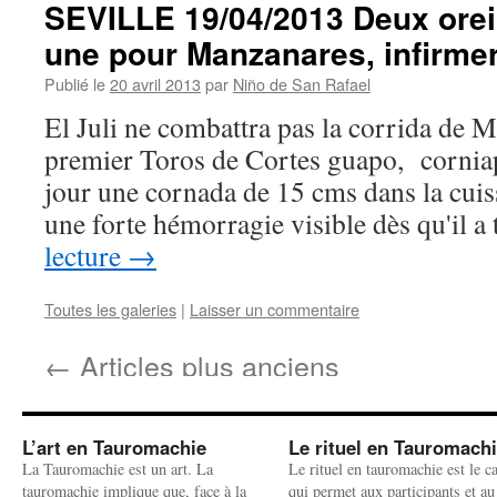
SEVILLE 19/04/2013 Deux orei
une pour Manzanares, infirmeri
Publié le
20 avril 2013
par
Niño de San Rafael
El Juli ne combattra pas la corrida de
premier Toros de Cortes guapo, corniapr
jour une cornada de 15 cms dans la cuis
une forte hémorragie visible dès qu'il 
lecture
→
Toutes les galeries
|
Laisser un commentaire
←
Articles plus anciens
L’art en Tauromachie
Le rituel en Tauromach
La Tauromachie est un art. La
Le rituel en tauromachie est le c
tauromachie implique que, face à la
qui permet aux participants et au