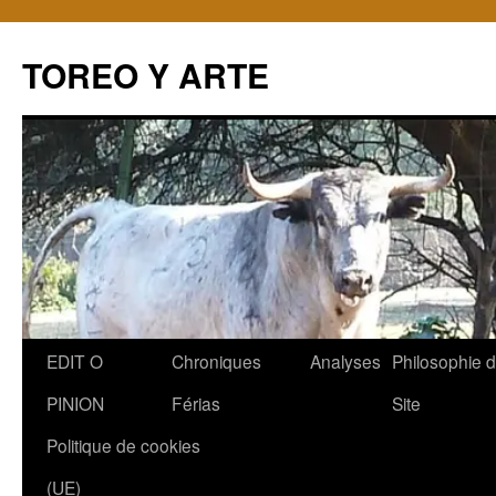
TOREO Y ARTE
Aller
EDIT O
Chroniques
Analyses
Philosophie 
au
PINION
Férias
Site
contenu
Politique de cookies
(UE)