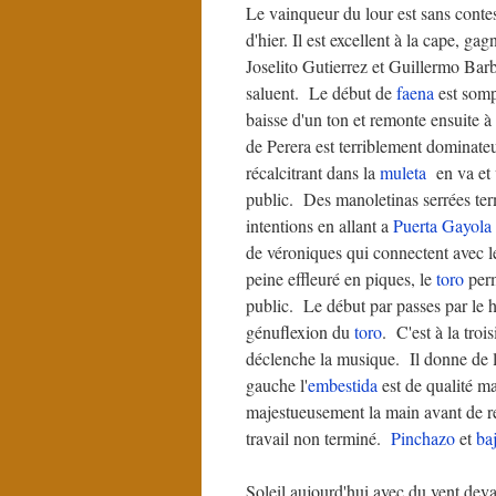
Le vainqueur du lour est sans contes
d'hier. Il est excellent à la cape, ga
Joselito Gutierrez et Guillermo Barbe
saluent. Le début de
faena
est somp
baisse d'un ton et remonte ensuite à
de Perera est terriblement dominateu
récalcitrant dans la
muleta
en va et v
public. Des manoletinas serrées te
intentions en allant a
Puerta Gayola
de véroniques qui connectent avec l
peine effleuré en piques, le
toro
perm
public. Le début par passes par le 
génuflexion du
toro
. C'est à la troi
déclenche la musique. Il donne de 
gauche l'
embestida
est de qualité ma
majestueusement la main avant de r
travail non terminé.
Pinchazo
et
ba
Soleil aujourd'hui avec du vent de