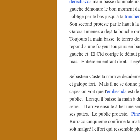
derechazos
main basse dominateurs d
gauche démontre le bon moment dans
l'oblige par le bas jusqu'à la
trincher
Son second proteste par le haut à la
Garcia Jimenez a déjà la bouche ouv
Toujours la main basse, le torero do
répond a une frayeur toujours en ba
gauche et El Cid corrige le défaut 
mas. Entière en entrant droit. Légère
Sebastien Castella n'arrive décidém
et galope fort. Mais il ne se donne 
capes on voit que l'
embestida
est de
public. Lorsqu'il baisse la main à d
série. Il arrive ensuite à lier une sé
ses pattes. Le public proteste.
Pin
Burraco cinquième confirme la ma
soit malgré l'effort qui ressemble p