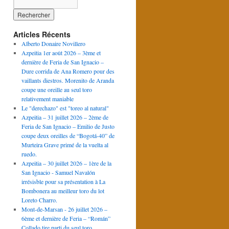
Articles Récents
Alberto Donaire Novillero
Azpeitia 1er août 2026 – 3ème et
dernière de Feria de San Ignacio –
Dure corrida de Ana Romero pour des
vaillants diestros. Morenito de Aranda
coupe une oreille au seul toro
relativement maniable
Le "derechazo" est "toreo al natural"
Azpeitia – 31 juillet 2026 – 2ème de
Feria de San Ignacio – Emilio de Justo
coupe deux oreilles de “Bogotá-40” de
Murteira Grave primé de la vuelta al
ruedo.
Azpeitia – 30 juillet 2026 – 1ère de la
San Ignacio - Samuel Navalón
irrésisble pour sa présentation à La
Bombonera au meilleur toro du lot
Loreto Charro.
Mont-de-Marsan - 26 juillet 2026 –
6ème et dernière de Feria – “Román”
Collado tire parti du seul toro