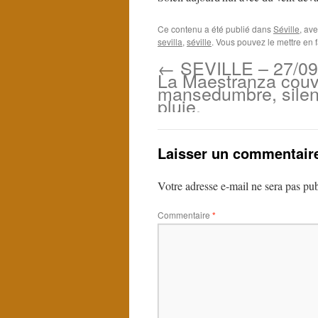
Ce contenu a été publié dans
Séville
, av
sevilla
,
séville
. Vous pouvez le mettre en 
←
SEVILLE – 27/09
La Maestranza couv
mansedumbre, silen
pluie.
Laisser un commentair
Votre adresse e-mail ne sera pas pub
Commentaire
*