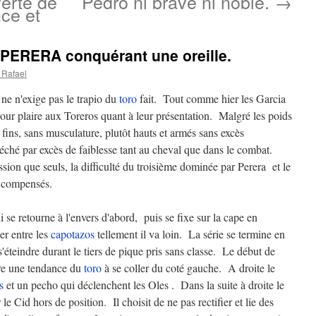
erte de
Pedro ni brave ni noble.
→
ce et
 PERERA conquérant une oreille.
 Rafael
 ne n'exige pas le trapio du
toro
fait. Tout comme hier les Garcia
our plaire aux Toreros quant à leur présentation. Malgré les poids
 fins, sans musculature, plutôt hauts et armés sans excès
péché par excès de faiblesse tant au cheval que dans le combat.
ion que seuls, la difficulté du troisième dominée par Perera et le
t compensés.
se retourne à l'envers d'abord, puis se fixe sur la cape en
er entre les
capotazos
tellement il va loin. La série se termine en
'éteindre durant le tiers de pique pris sans classe. Le début de
tre une tendance du
toro
à se coller du coté gauche. A droite le
s
et un pecho qui déclenchent les Oles . Dans la suite à droite le
 le Cid hors de position. Il choisit de ne pas rectifier et lie des