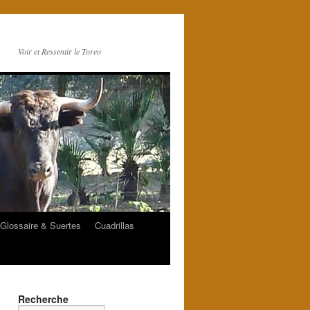
Voir et Ressentir le Toreo
Glossaire & Suertes
Cuadrillas
Recherche