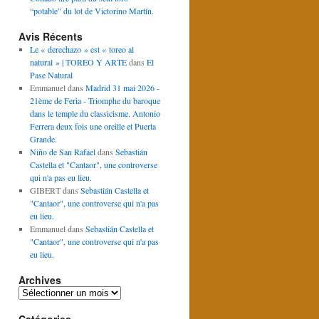
“potable” du lot de Victorino Martín.
Avis Récents
Le « derechazo » est « toreo al
natural » | TOREO Y ARTE
dans
El
Pase Natural
Emmanuel
dans
Madrid 31 mai 2026 -
21ème de Feria - Triomphe du baroque
dans le temple du classicisme. Antonio
Ferrera deux fois une oreille et Puerta
Grande.
Niño de San Rafael
dans
Sebastián
Castella et "Cantaor", une controverse
qui n'a pas eu lieu.
GIBERT
dans
Sebastián Castella et
"Cantaor", une controverse qui n'a pas
eu lieu.
Emmanuel
dans
Sebastián Castella et
"Cantaor", une controverse qui n'a pas
eu lieu.
Archives
Archives