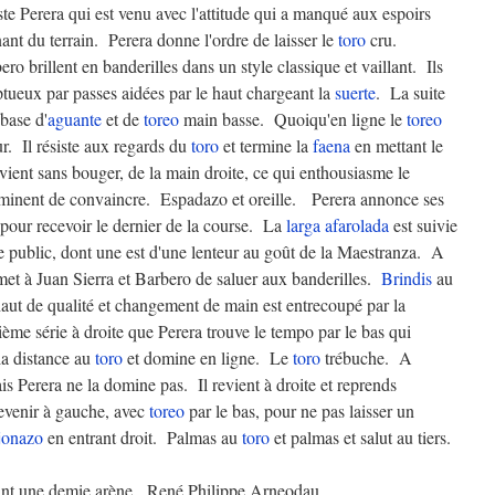
te Perera qui est venu avec l'attitude qui a manqué aux espoirs
gnant du terrain. Perera donne l'ordre de laisser le
toro
cru.
ro brillent en banderilles dans un style classique et vaillant. Ils
tueux par passes aidées par le haut chargeant la
suerte
. La suite
 base d'
aguante
et de
toreo
main basse. Quoiqu'en ligne le
toreo
r. Il résiste aux regards du
toro
et termine la
faena
en mettant le
ient sans bouger, de la main droite, ce qui enthousiasme le
rminent de convaincre. Espadazo et oreille. Perera annonce ses
pour recevoir le dernier de la course. La
larga
afarolada
est suivie
e public, dont une est d'une lenteur au goût de la Maestranza. A
et à Juan Sierra et Barbero de saluer aux banderilles.
Brindis
au
haut de qualité et changement de main est entrecoupé par la
sième série à droite que Perera trouve le tempo par le bas qui
la distance au
toro
et domine en ligne. Le
toro
trébuche. A
is Perera ne la domine pas. Il revient à droite et reprends
evenir à gauche, avec
toreo
par le bas, pour ne pas laisser un
jonazo
en entrant droit. Palmas au
toro
et palmas et salut au tiers.
vant une demie arène. René Philippe Arneodau.