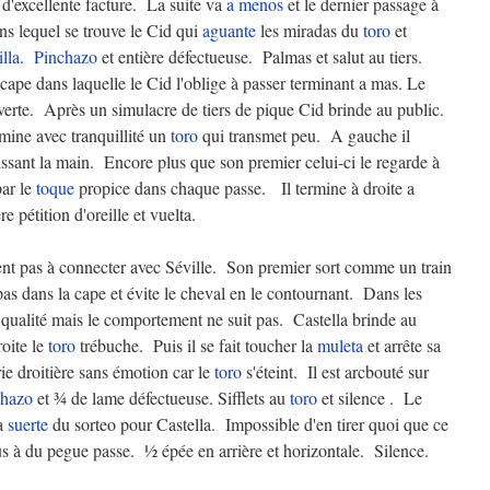
'excellente facture. La suite va
a menos
et le dernier passage à
 lequel se trouve le Cid qui
aguante
les miradas du
toro
et
illa
.
Pinchazo
et entière défectueuse. Palmas et salut au tiers.
 cape dans laquelle le Cid l'oblige à passer terminant a mas. Le
erte. Après un simulacre de tiers de pique Cid brinde au public.
mine avec tranquillité un
toro
qui transmet peu. A gauche il
issant la main. Encore plus que son premier celui-ci le regarde à
par le
toque
propice dans chaque passe. Il termine à droite a
 pétition d'oreille et vuelta.
ent pas à connecter avec Séville. Son premier sort comme un train
pas dans la cape et évite le cheval en le contournant. Dans les
 qualité mais le comportement ne suit pas. Castella brinde au
roite le
toro
trébuche. Puis il se fait toucher la
muleta
et arrête sa
rie droitière sans émotion car le
toro
s'éteint. Il est arcbouté sur
chazo
et ¾ de lame défectueuse. Sifflets au
toro
et silence . Le
la
suerte
du sorteo pour Castella. Impossible d'en tirer quoi que ce
lus à du pegue passe. ½ épée en arrière et horizontale. Silence.