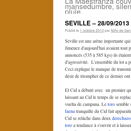
La Maestranza couv
mansedumbre, silen
pluie.
SEVILLE – 28/09/2013
Publié le
1 octobre 2013
par
Niño de San
Séville est une arène importante qui
Jimenez d'aujourd'hui avaient tout p
annoncés (535 à 585 kgs) ils étaient
d'agressivité. L'ensemble du lot a 
Ceci explique le manque de transmiss
désir de triompher de ce dernier on
El Cid a débuté avec un premier qui 
laissant au Cid le temps de se replac
vuelta de campana. Le
toro
semble s
faena
tranquille du Cid fait apparaî
Cid se relâche dans deux
derechazo
toro
a tendance à s'ouvrir et à laisser