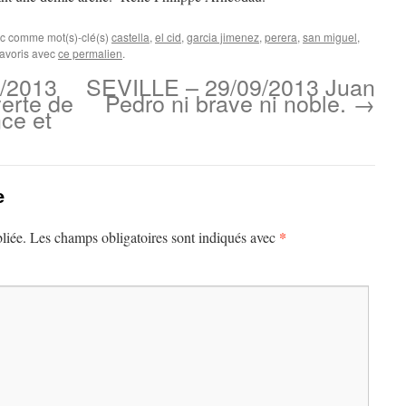
ec comme mot(s)-clé(s)
castella
,
el cid
,
garcia jimenez
,
perera
,
san miguel
,
favoris avec
ce permalien
.
/2013
SEVILLE – 29/09/2013 Juan
erte de
Pedro ni brave ni noble.
→
ce et
e
*
liée.
Les champs obligatoires sont indiqués avec