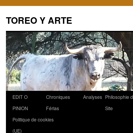
TOREO Y ARTE
Aller
EDIT O
Chroniques
Analyses
Philosophie 
au
PINION
Férias
Site
contenu
Politique de cookies
(UE)