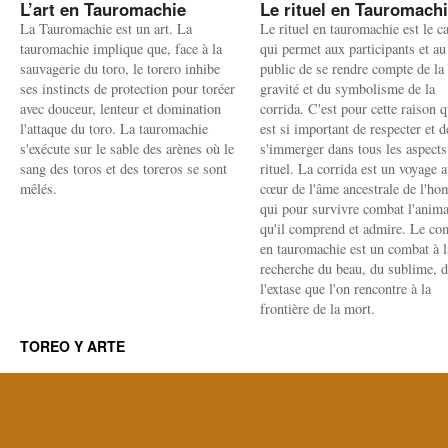
L’art en Tauromachie
Le rituel en Tauromach
La Tauromachie est un art. La
Le rituel en tauromachie est le c
tauromachie implique que, face à la
qui permet aux participants et au
sauvagerie du toro, le torero inhibe
public de se rendre compte de la
ses instincts de protection pour toréer
gravité et du symbolisme de la
avec douceur, lenteur et domination
corrida. C'est pour cette raison q
l'attaque du toro. La tauromachie
est si important de respecter et d
s'exécute sur le sable des arènes où le
s'immerger dans tous les aspects
sang des toros et des toreros se sont
rituel. La corrida est un voyage 
mêlés.
cœur de l'âme ancestrale de l'h
qui pour survivre combat l'anima
qu'il comprend et admire. Le co
en tauromachie est un combat à l
recherche du beau, du sublime, 
l'extase que l'on rencontre à la
frontière de la mort.
TOREO Y ARTE