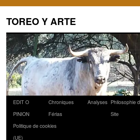
TOREO Y ARTE
Aller
EDIT O
Chroniques
Analyses
Philosophie 
au
PINION
Férias
Site
contenu
Politique de cookies
(UE)