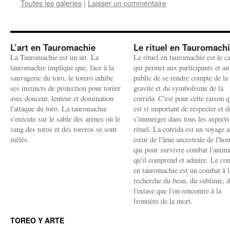
Toutes les galeries
|
Laisser un commentaire
L’art en Tauromachie
Le rituel en Tauromach
La Tauromachie est un art. La
Le rituel en tauromachie est le c
tauromachie implique que, face à la
qui permet aux participants et au
sauvagerie du toro, le torero inhibe
public de se rendre compte de la
ses instincts de protection pour toréer
gravité et du symbolisme de la
avec douceur, lenteur et domination
corrida. C'est pour cette raison q
l'attaque du toro. La tauromachie
est si important de respecter et d
s'exécute sur le sable des arènes où le
s'immerger dans tous les aspects
sang des toros et des toreros se sont
rituel. La corrida est un voyage 
mêlés.
cœur de l'âme ancestrale de l'h
qui pour survivre combat l'anima
qu'il comprend et admire. Le co
en tauromachie est un combat à l
recherche du beau, du sublime, 
l'extase que l'on rencontre à la
frontière de la mort.
TOREO Y ARTE