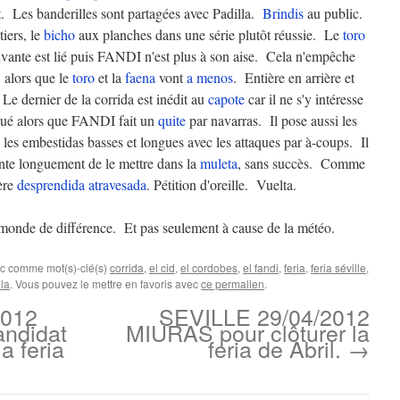
. Les banderilles sont partagées avec Padilla.
Brindis
au public.
iers, le
bicho
aux planches dans une série plutôt réussie. Le
toro
ivante est lié puis FANDI n'est plus à son aise. Cela n'empêche
 alors que le
toro
et la
faena
vont
a menos
. Entière en arrière et
 Le dernier de la corrida est inédit au
capote
car il ne s'y intéresse
iqué alors que FANDI fait un
quite
par navarras. Il pose aussi les
e les embestidas basses et longues avec les attaques par à-coups. Il
te longuement de le mettre dans la
muleta
, sans succès. Comme
ère
desprendida
atravesada
. Pétition d'oreille. Vuelta.
n monde de différence. Et pas seulement à cause de la météo.
ec comme mot(s)-clé(s)
corrida
,
el cid
,
el cordobes
,
el fandi
,
feria
,
feria séville
,
lla
. Vous pouvez le mettre en favoris avec
ce permalien
.
2012
SEVILLE 29/04/2012
ndidat
MIURAS pour clôturer la
a feria
feria de Abril.
→