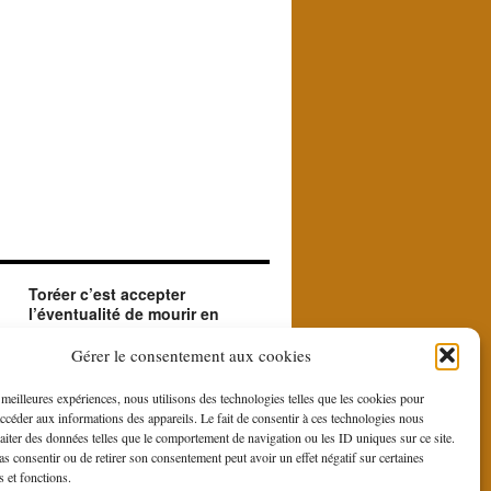
Toréer c’est accepter
l’éventualité de mourir en
créant le beau.
ue
Le matador accepte en toréant l'éventualité de
Gérer le consentement aux cookies
sa mort. Il le fait car il est à la recherche du
beau et du sublime que le contraste entre la
s meilleures expériences, nous utilisons des technologies telles que les cookies pour
force et la bravoure du toro et la douce
accéder aux informations des appareils. Le fait de consentir à ces technologies nous
gestuelle du toreo, fait naître du rituel de la
raiter des données telles que le comportement de navigation ou les ID uniques sur ce site.
corrida.
pas consentir ou de retirer son consentement peut avoir un effet négatif sur certaines
s et fonctions.