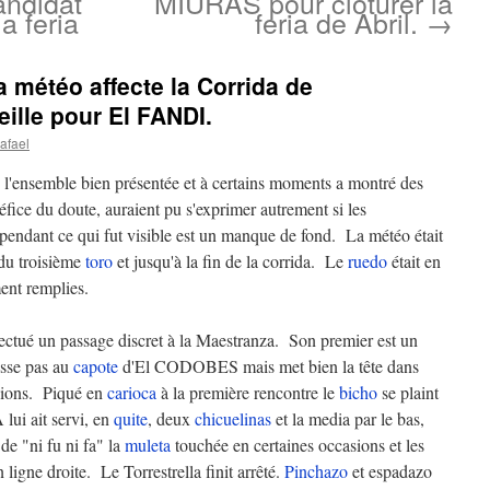
ndidat
MIURAS pour clôturer la
a feria
feria de Abril.
→
 météo affecte la Corrida de
lle pour El FANDI.
afael
s l'ensemble bien présentée et à certains moments a montré des
énéfice du doute, auraient pu s'exprimer autrement si les
pendant ce qui fut visible est un manque de fond. La météo était
 du troisième
toro
et jusqu'à la fin de la corrida. Le
ruedo
était en
ent remplies.
é un passage discret à la Maestranza. Son premier est un
esse pas au
capote
d'El CODOBES mais met bien la tête dans
sions. Piqué en
carioca
à la première rencontre le
bicho
se plaint
lui ait servi, en
quite
, deux
chicuelinas
et la media par le bas,
de "ni fu ni fa" la
muleta
touchée en certaines occasions et les
 ligne droite. Le Torrestrella finit arrêté.
Pinchazo
et espadazo