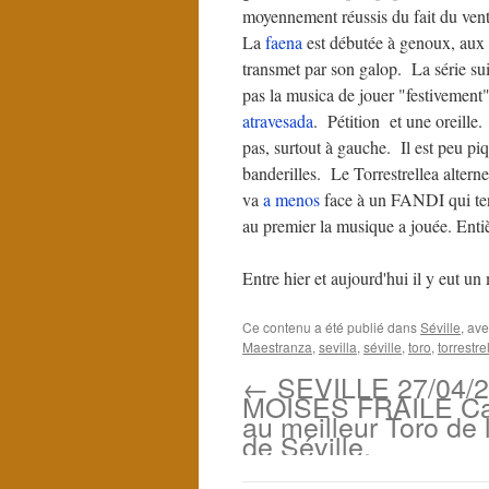
moyennement réussis du fait du vent
La
faena
est débutée à genoux, aux t
transmet par son galop. La série su
pas la musica de jouer "festivement"
atravesada
. Pétition et une oreille.
pas, surtout à gauche. Il est peu p
banderilles. Le Torrestrellea altern
va
a menos
face à un FANDI qui ten
au premier la musique a jouée. Enti
Entre hier et aujourd'hui il y eut u
Ce contenu a été publié dans
Séville
, av
Maestranza
,
sevilla
,
séville
,
toro
,
torrestre
←
SEVILLE 27/04/
MOISES FRAILE Ca
au meilleur Toro de l
de Séville.