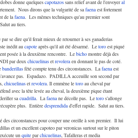
ordobes donne quelques
capotazos
sans relief avant de l'envoyer
al
ortement. Nous dirons que la vulgarité de sa
faena
est fortement
t de la
faena
. Les mêmes techniques qu'au premier sont
Salut au tiers.
ar se dire qu'il ferait mieux de retourner à ses ganaderias
ste inédit au
capote
après qu'il ait été désarmé. Le
toro
est piqué
ement posée à la deuxième rencontre. Le
bicho
montre déjà des
NDI par deux
chicuelinas
et
revolera
en donnant le pas de coté.
de
banderillas
fêté compte tenu des circonstances. La
faena
est
la n'avance pas. Espadazo. PADILLA acceuille son second par
as,
chicuelinas
et
revolera
. Il emmène le
toro
au cheval par
éfend avec la tête levée au cheval, la deuxième pique étant
deriller sa
cuadrilla
. La
faena
ne décolle pas. Le
toro
s'allonge
e récupère plus. Entière
desprendida
d'effet rapide. Salut au tiers.
 des circonstances pour couper une oreille à son premier. Il lui
llas et un excellent capoteo par veronicas surtout sur le piton
 exécute un
quite
par
chicuelinas
, Tafalleras et media