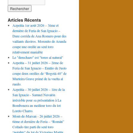
Articles Récents
Azpeitia 1er août 2026 – 3ème et
dernière de Feria de San Ignacio –
Dure corrida de Ana Romero pour des
vaillants diestros. Morenito de Aranda
coupe une oreille au seul toro
relativement maniable
Le "derechazo" est "toreo al natural"
Azpeitia – 31 juillet 2026 – 2ème de
Feria de San Ignacio – Emilio de Justo
coupe deux oreilles de “Bogotá-40” de
Murteira Grave primé de la vuelta al
ruedo.
Azpeitia – 30 juillet 2026 – 1ère de la
San Ignacio - Samuel Navalón
irrésisble pour sa présentation à La
Bombonera au meilleur toro du lot
Loreto Charro.
Mont-de-Marsan - 26 juillet 2026 –
6ème et dernière de Feria – “Román”
Collado tire parti du seul toro
“potable” du lot de Victorino Martín.