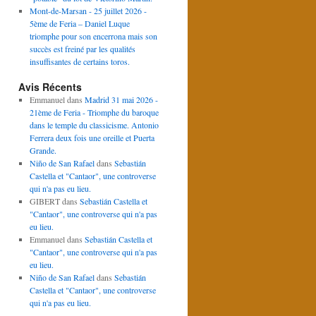
Mont-de-Marsan - 25 juillet 2026 -
5ème de Feria – Daniel Luque
triomphe pour son encerrona mais son
succès est freiné par les qualités
insuffisantes de certains toros.
Avis Récents
Emmanuel
dans
Madrid 31 mai 2026 -
21ème de Feria - Triomphe du baroque
dans le temple du classicisme. Antonio
Ferrera deux fois une oreille et Puerta
Grande.
Niño de San Rafael
dans
Sebastián
Castella et "Cantaor", une controverse
qui n'a pas eu lieu.
GIBERT
dans
Sebastián Castella et
"Cantaor", une controverse qui n'a pas
eu lieu.
Emmanuel
dans
Sebastián Castella et
"Cantaor", une controverse qui n'a pas
eu lieu.
Niño de San Rafael
dans
Sebastián
Castella et "Cantaor", une controverse
qui n'a pas eu lieu.