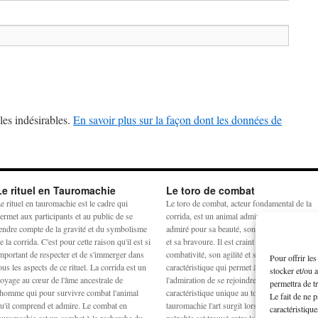
les indésirables.
En savoir plus sur la façon dont les données de
Le rituel en Tauromachie
Le toro de combat
e rituel en tauromachie est le cadre qui
Le toro de combat, acteur fondamental de la
ermet aux participants et au public de se
corrida, est un animal admiré et craint. Il est
endre compte de la gravité et du symbolisme
admiré pour sa beauté, son harmonie physiq
e la corrida. C'est pour cette raison qu'il est si
et sa bravoure. Il est craint pour sa
mportant de respecter et de s'immerger dans
combativité, son agilité et sa force. La
Pour offrir le
ous les aspects de ce rituel. La corrida est un
caractéristique qui permet à la crainte et à
stocker et/ou 
oyage au cœur de l'âme ancestrale de
l'admiration de se rejoindre est la noblesse,
permettra de t
'homme qui pour survivre combat l'animal
caractéristique unique au toro de combat. En
Le fait de ne 
u'il comprend et admire. Le combat en
tauromachie l'art surgit lorsqu'un équilibre
caractéristique