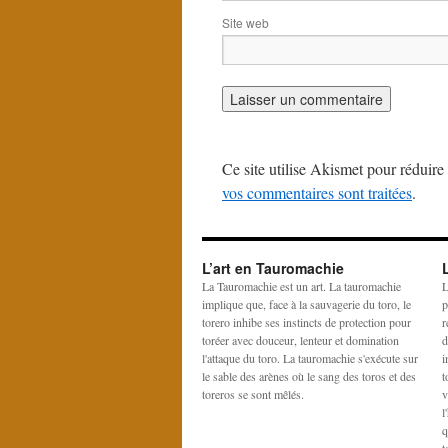
Site web
Ce site utilise Akismet pour réduire 
vos commentaires sont traitées
.
L’art en Tauromachie
La Tauromachie est un art. La tauromachie
L
implique que, face à la sauvagerie du toro, le
p
torero inhibe ses instincts de protection pour
r
toréer avec douceur, lenteur et domination
d
l'attaque du toro. La tauromachie s'exécute sur
i
le sable des arènes où le sang des toros et des
t
toreros se sont mêlés.
v
l
q