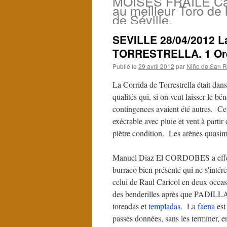
MOISES FRAILE Ca
au meilleur Toro de l
de Séville.
SEVILLE 28/04/2012 La
TORRESTRELLA. 1 Orei
Publié le
29 avril 2012
par
Niño de San R
La Corrida de Torrestrella était dan
qualités qui, si on veut laisser le b
contingences avaient été autres. Ce
exécrable avec pluie et vent à partir
piètre condition. Les arènes quasim
Manuel Diaz El CORDOBES a effectu
burraco bien présenté qui ne s'intér
celui de Raul Caricol en deux occa
des benderilles après que PADILLA 
toreadas et
templadas
. La
faena
est 
passes données, sans les terminer, en