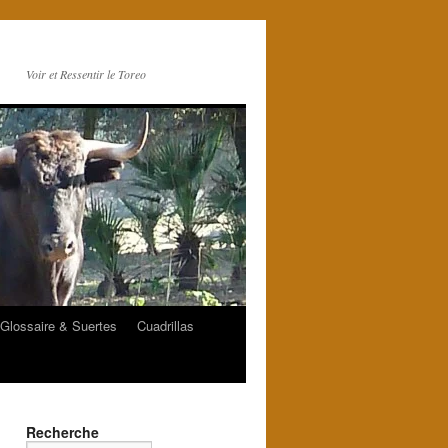
Voir et Ressentir le Toreo
Glossaire & Suertes
Cuadrillas
Recherche