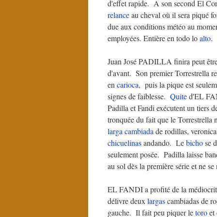
d'effet rapide. A son second El C
relance
au cheval où il sera piqué f
due aux conditions météo au momen
employées. Entière en todo lo
alto
. 
Juan José PADILLA finira peut être p
d'avant. Son premier Torrestrella re
en
carioca
, puis la pique est seul
signes de faiblesse.
Quite
d'EL FA
Padilla et Fandi exécutent un tiers 
tronquée du fait que le Torrestrel
larga cambiada
de rodillas, veronic
chicuelinas
andando. Le
bicho
se d
seulement posée. Padilla laisse ban
au sol dès la première série et ne s
EL FANDI a profité de la médiocrité
délivre deux
largas
cambiadas de rodi
gauche. Il fait peu piquer le
toro
et