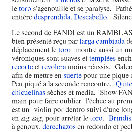
le
toro
s'agenouille et se paralyse. Path
entière
desprendida
.
Descabello
. Silenc
Le second de FANDI est un RAMBLA
bien présenté reçu par
larga cambiada
de
déplacement le
toro
montre aussi un ma
véroniques sont suaves et
templées
ench
recorte
et
revolera
moins réussis. Gale
afin de mettre en
suerte
pour une pique 
Peu piqué à la seconde rencontre.
Quit
chicuelinas
sèches et media. Show FAN
main pour faire oublier l'échec au premi
est un violin por dentro suivi d'une lon
en zig zag, pour arrêter le
toro
.
Brindis
à genoux,
derechazos
en redondo et pe