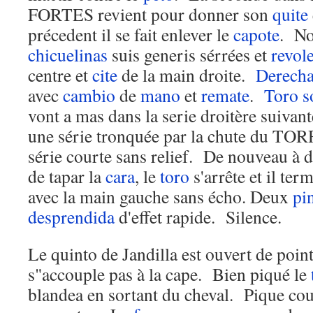
FORTES revient pour donner son
quite
précedent il se fait enlever le
capote
. No
chicuelinas
suis generis sérrées et
revol
centre et
cite
de la main droite.
Derech
avec
cambio
de
mano
et
remate
.
Toro
s
vont a mas dans la serie droitère suivan
une série tronquée par la chute du T
série courte sans relief. De nouveau à
de tapar la
cara
, le
toro
s'arrête et il te
avec la main gauche sans écho. Deux
pi
desprendida
d'effet rapide. Silence.
Le quinto de Jandilla est ouvert de po
s"accouple pas à la cape. Bien piqué le
blandea en sortant du cheval. Pique cou