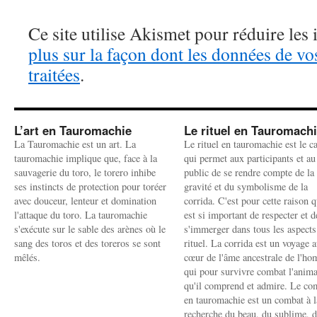
Ce site utilise Akismet pour réduire les 
plus sur la façon dont les données de v
traitées
.
L’art en Tauromachie
Le rituel en Tauromach
La Tauromachie est un art. La
Le rituel en tauromachie est le c
tauromachie implique que, face à la
qui permet aux participants et au
sauvagerie du toro, le torero inhibe
public de se rendre compte de la
ses instincts de protection pour toréer
gravité et du symbolisme de la
avec douceur, lenteur et domination
corrida. C'est pour cette raison q
l'attaque du toro. La tauromachie
est si important de respecter et d
s'exécute sur le sable des arènes où le
s'immerger dans tous les aspects
sang des toros et des toreros se sont
rituel. La corrida est un voyage 
mêlés.
cœur de l'âme ancestrale de l'h
qui pour survivre combat l'anima
qu'il comprend et admire. Le co
en tauromachie est un combat à l
recherche du beau, du sublime, 