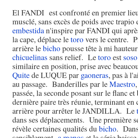
El FANDI est confronté en premier li
musclé, sans excès de poids avec trapio
embestida
n'inspire par FANDI qui après 
la cape, déplace le
toro
vers le centre. 
arrière le
bicho
pousse tête à mi hauteu
chicuelinas
sans relief. Le
toro
est
soso
similaire en position, prise avec beauc
Quite
de LUQUE par
gaoneras
, pas à l'a
au passage. Banderilles par le
Maestro
passée, la seconde posant sur le flanc et 
dernière paire très réunie, terminant en
arrière pour arrêter le JANDILLA. Le
dans ses déplacements. Une première sér
révèle certaines qualités du
bicho
. Dans
sensiblement
a menos
et la série baiss