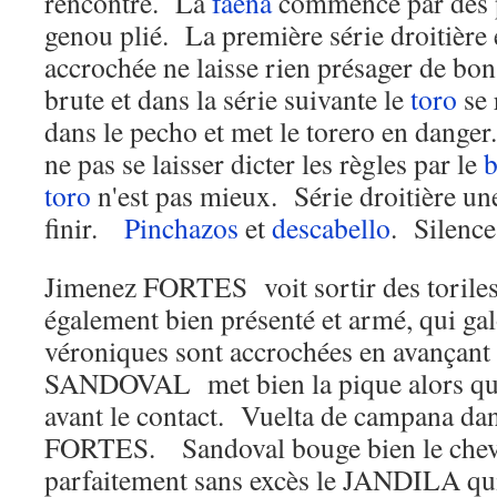
rencontre. La
faena
commence par des p
genou plié. La première série droitière 
accrochée ne laisse rien présager de bo
brute et dans la série suivante le
toro
se 
dans le pecho et met le torero en dang
ne pas se laisser dicter les règles par le
b
toro
n'est pas mieux. Série droitière un
finir.
Pinchazos
et
descabello
. Silence
Jimenez FORTES voit sortir des toril
également bien présenté et armé, qui gal
véroniques sont accrochées en avançant 
SANDOVAL met bien la pique alors qu
avant le contact. Vuelta de campana da
FORTES. Sandoval bouge bien le chev
parfaitement sans excès le JANDILA qui