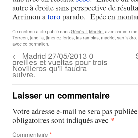
autre à droite sans perspective de résult
Arrimon a
toro
parado. Epée en montan
Ce contenu a été publié dans
Général
,
Madrid
, avec comme mot
Torreon
,
jandilla
,
jimenez fortes
,
las ramblas
,
madrid
,
san isidro
.
avec
ce permalien
.
←
Madrid 27/05/2013 0
oreilles et vueltas pour trois
Novilleros qu'il faudra
suivre.
Laisser un commentaire
Votre adresse e-mail ne sera pas publiée
*
obligatoires sont indiqués avec
Commentaire
*