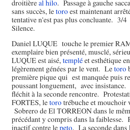
droitière
al hilo
. Passage à gauche sacc
sans succès, le
toro
est maintenant arrêt
tentative n'est pas plus concluante. 3/4
Silence.
Daniel LUQUE touche le premier RAMB
exemplaire bien présenté, musclé, séri
LUQUE est aisé,
templé
et esthétique e
légèrement génées par le vent. Le
toro
b
première pique qui est manquée puis rec
poussant longuement, avec insistance. I
fléchit à la seconde rencontre. Protesta
FORTES, le
toro
trébuche et mouchoir 
Sobrero de El TORREON dans le même
précédant y compris dans la faiblesse. 
inactif contre le
peto
. La seconde dans l