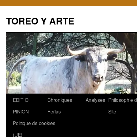
TOREO Y ARTE
Aller
EDIT O
Chroniques
Analyses
Philosophie 
au
PINION
Férias
Site
contenu
Politique de cookies
(UE)