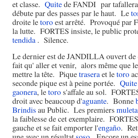
et classe.
Quite
de FANDI par tafallera
débute par des passes par le haut. Le
to
droite le
toro
est arrêté. Provoqué par
la lutte. FORTES insiste, le public pro
tendida
. Silence.
Le dernier est de JANDILLA ouvert d
fait qu' aller et venir, alors même que l
mettre la tête. Pique
trasera
et le
toro
ac
seconde pique est à peine portée.
Quite
gaonera
, le
toro
s'affale au sol. FORTES
droit avec beaucoup d'
aguante
. Bonne
Brindis
au Public. Les premiers
muleta
la faiblesse de cet exemplaire. FORTES
gauche et se fait emporter l'
engaño
. Ret
une avec un résultat
soso
. Encore un es