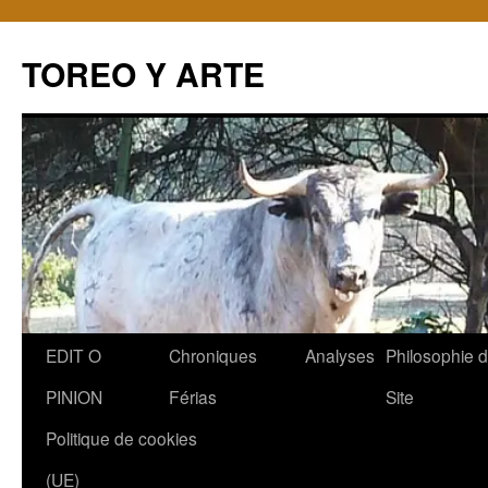
TOREO Y ARTE
Aller
EDIT O
Chroniques
Analyses
Philosophie 
au
PINION
Férias
Site
contenu
Politique de cookies
(UE)