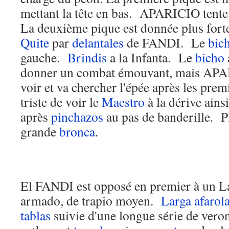
mettant la tête en bas. APARICIO tent
La deuxième pique est donnée plus forte
Quite
par
delantales
de FANDI. Le
bic
gauche.
Brindis
a la Infanta. Le
bicho
donner un combat émouvant, mais APAR
voir et va chercher l'épée après les pre
triste de voir le
Maestro
à la dérive ain
après
pinchazos
au pas de banderille. P
grande
bronca
.
El FANDI est opposé en premier à un
armado, de trapio moyen.
Larga
afarol
tablas
suivie d'une longue série de vero