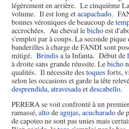
légèrement en arrière. Le cinquième L
volume. Il est long et
acapachado
. FAN
bonnes véroniques de beaucoup de
temp
accrochées. Au cheval le
bicho
est d'abo
s'emploi par à coups. La seconde pique
banderilles à charge de FANDI sont pos
mitigé.
Brindis
a la Infanta. Début de
à droite sans grande réussite. Le
bicho
n
qualités. Il nécessite des
toques
forts, v
selon les occasions et garde la tête rele
desprendida
,
atravesada
et
descabello
.
PERERA se voit confronté à un premier
ramassé,
alto
de
agujas
,
acucharado
de p
de capoteo ne sont pas unies mais certai