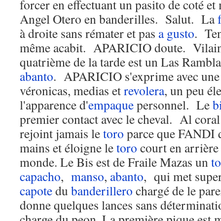
forcer en effectuant un pasito de coté e
Angel Otero en banderilles. Salut. La
à droite sans rémater et pas
a gusto
. Ten
même acabit. APARICIO doute. Vilai
quatrième de la tarde est un Las Rambl
abanto
. APARICIO s'exprime avec une v
véronicas, medias et
revolera
, un peu él
l'apparence d'
empaque
personnel. Le
b
premier contact avec le cheval. Al cora
rejoint jamais le
toro
parce que FANDI qu
mains et éloigne le
toro
court en arrière 
monde. Le Bis est de Fraile Mazas un
t
capacho
,
manso
,
abanto
, qui met super
capote
du
banderillero
chargé de le pa
donne quelques lances sans déterminat
charge du peon. La première pique est 