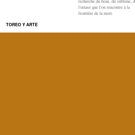
recherche du beau, du sublime, 
l'extase que l'on rencontre à la
frontière de la mort.
TOREO Y ARTE