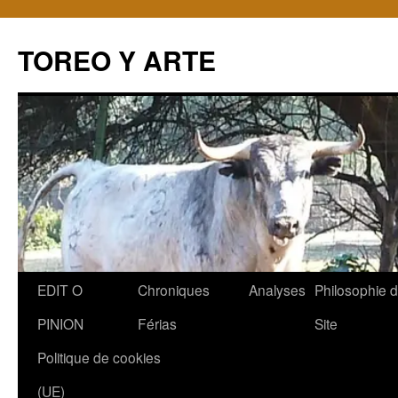
TOREO Y ARTE
Aller
EDIT O
Chroniques
Analyses
Philosophie 
au
PINION
Férias
Site
contenu
Politique de cookies
(UE)