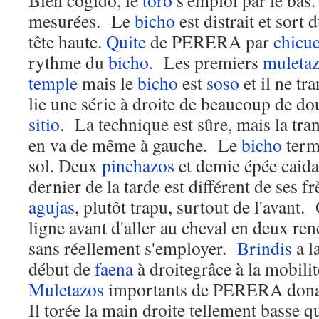
Bien cogido, le
toro
s'emploi par le bas
mesurées. Le
bicho
est distrait et sort 
tête haute.
Quite
de PERERA par
chicue
rythme du
bicho
. Les premiers
muleta
temple
mais le
bicho
est
soso
et il ne 
lie une série à droite de beaucoup de do
sitio
. La technique est sûre, mais la tr
en va de même à gauche. Le
bicho
term
sol. Deux
pinchazos
et demie épée caid
dernier de la tarde est différent de ses fr
agujas
, plutôt trapu, surtout de l'avant
ligne avant d'aller au cheval en deux re
sans réellement s'employer.
Brindis
a l
début de
faena
à droitegrâce à la mobili
Muletazos
importants de PERERA donan
Il torée la main droite tellement basse q