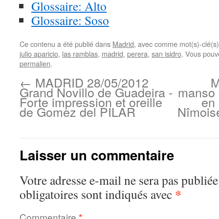
Glossaire: Alto
Glossaire: Soso
Ce contenu a été publié dans
Madrid
, avec comme mot(s)-clé(s
julio aparicio
,
las ramblas
,
madrid
,
perera
,
san isidro
. Vous pouv
permalien
.
←
MADRID 28/05/2012
M
Grand Novillo de Guadeira -
manso d
Forte impression et oreille
en 
de Gomez del PILAR
Nîmoise
Laisser un commentaire
Votre adresse e-mail ne sera pas publiée
*
obligatoires sont indiqués avec
Commentaire
*