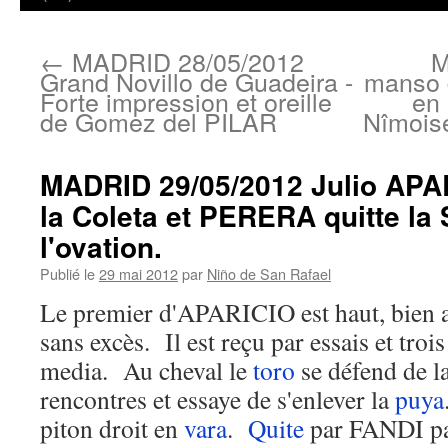
←
MADRID 28/05/2012
M
Grand Novillo de Guadeira -
manso d
Forte impression et oreille
en 
de Gomez del PILAR
Nîmoise
MADRID 29/05/2012 Julio APA
la Coleta et PERERA quitte la 
l'ovation.
Publié le
29 mai 2012
par
Niño de San Rafael
Le premier d'APARICIO est haut, bien a
sans excès. Il est reçu par essais et tro
media. Au cheval le
toro
se défend de la
rencontres et essaye de s'enlever la
puya
piton droit en
vara
.
Quite
par FANDI p