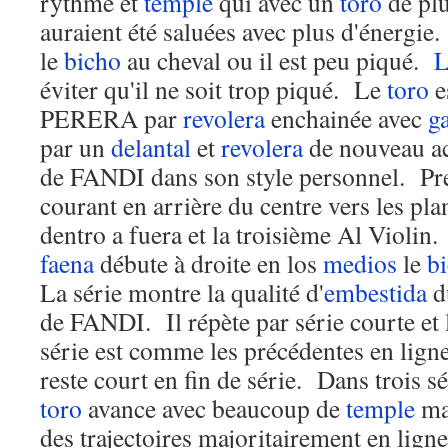
rythme et
temple
qui avec un
toro
de plu
auraient été saluées avec plus d'énergi
le
bicho
au cheval ou il est peu piqué.
L
éviter qu'il ne soit trop piqué. Le
toro
e
PERERA par
revolera
enchainée avec
g
par un
delantal
et
revolera
de nouveau ac
de FANDI dans son style personnel. Pr
courant en arrière du centre vers les pla
dentro a fuera et la troisième Al Violin
faena
débute à droite en los
medios
le
b
La série montre la qualité d'
embestida
d
de FANDI. Il répète par série courte et 
série est comme les précédentes en lign
reste court en fin de série. Dans trois sé
toro
avance avec beaucoup de
temple
ma
des trajectoires majoritairement en lign