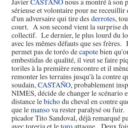
Javier
CASTAÑO
nous a montré à son p
sérieuse et volontaire pour ne receuillir
d'un adversaire qui tire des
derrotes
, to
court. A son second vient la surprise du
collectif. Le dernier, le plus lourd du lo
avec les mêmes défauts que ses frères. I
permet pas de toréo de
capote
bien qu'on
embestidas de qualité, il veut se faire pi
toriles à la première rencontre et il mèn
remonter les terrains jusqu'à la contre 
soudain,
CASTAÑO
, probablement insp
NIMES, décide de changer le scénario e
distance le
bicho
du cheval en contre qu
que le
manso
va rester paralysé ou fuir
picador Tito Sandoval, déjà remarqué pa
avec toreria et le
toro
attaque. Deux fois