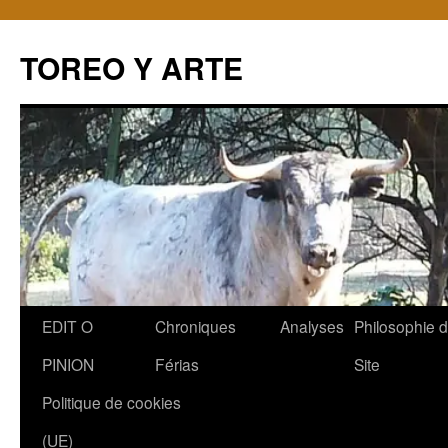
TOREO Y ARTE
Aller
EDIT O
Chroniques
Analyses
Philosophie 
au
PINION
Férias
Site
contenu
Politique de cookies
(UE)