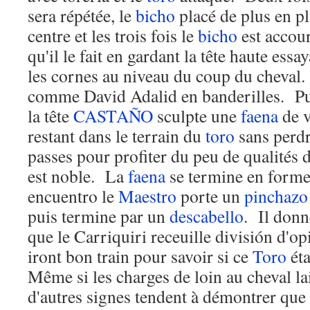
sera répétée, le
bicho
placé de plus en pl
centre et les trois fois le
bicho
est accou
qu'il le fait en gardant la tête haute essay
les cornes au niveau du coup du cheval
comme David Adalid en banderilles. Pu
la tête
CASTAÑO
sculpte une
faena
de v
restant dans le terrain du
toro
sans perdr
passes pour profiter du peu de qualités
est noble. La
faena
se termine en form
encuentro le
Maestro
porte un
pinchazo
puis termine par un
descabello
. Il donn
que le Carriquiri receuille división d'o
iront bon train pour savoir si ce
Toro
éta
Même si les charges de loin au cheval la
d'autres signes tendent à démontrer que 