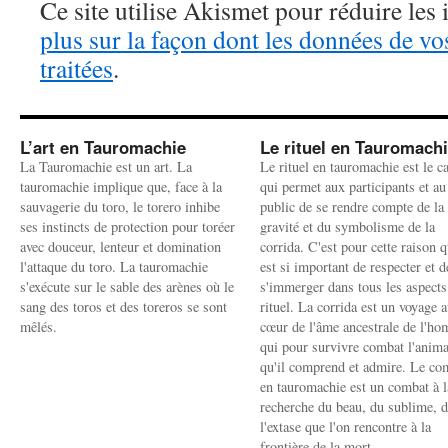
Ce site utilise Akismet pour réduire les 
plus sur la façon dont les données de v
traitées
.
L’art en Tauromachie
Le rituel en Tauromach
La Tauromachie est un art. La
Le rituel en tauromachie est le c
tauromachie implique que, face à la
qui permet aux participants et au
sauvagerie du toro, le torero inhibe
public de se rendre compte de la
ses instincts de protection pour toréer
gravité et du symbolisme de la
avec douceur, lenteur et domination
corrida. C'est pour cette raison q
l'attaque du toro. La tauromachie
est si important de respecter et d
s'exécute sur le sable des arènes où le
s'immerger dans tous les aspects
sang des toros et des toreros se sont
rituel. La corrida est un voyage 
mêlés.
cœur de l'âme ancestrale de l'h
qui pour survivre combat l'anima
qu'il comprend et admire. Le co
en tauromachie est un combat à l
recherche du beau, du sublime, 
l'extase que l'on rencontre à la
frontière de la mort.