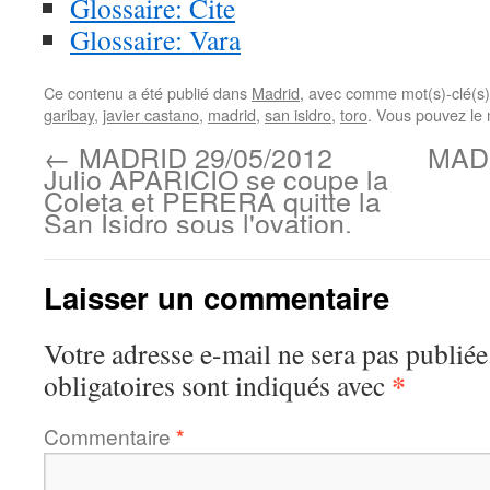
Glossaire: Cite
Glossaire: Vara
Ce contenu a été publié dans
Madrid
, avec comme mot(s)-clé(s
garibay
,
javier castano
,
madrid
,
san isidro
,
toro
. Vous pouvez le 
←
MADRID 29/05/2012
MADR
Julio APARICIO se coupe la
Coleta et PERERA quitte la
San Isidro sous l'ovation.
Laisser un commentaire
Votre adresse e-mail ne sera pas publiée
*
obligatoires sont indiqués avec
Commentaire
*