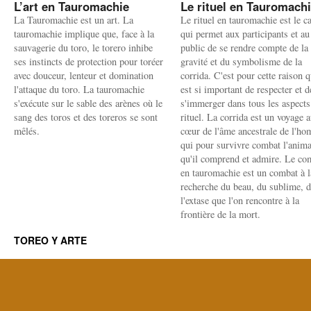
L’art en Tauromachie
Le rituel en Tauromach
La Tauromachie est un art. La
Le rituel en tauromachie est le c
tauromachie implique que, face à la
qui permet aux participants et au
sauvagerie du toro, le torero inhibe
public de se rendre compte de la
ses instincts de protection pour toréer
gravité et du symbolisme de la
avec douceur, lenteur et domination
corrida. C'est pour cette raison q
l'attaque du toro. La tauromachie
est si important de respecter et d
s'exécute sur le sable des arènes où le
s'immerger dans tous les aspects
sang des toros et des toreros se sont
rituel. La corrida est un voyage 
mêlés.
cœur de l'âme ancestrale de l'h
qui pour survivre combat l'anima
qu'il comprend et admire. Le co
en tauromachie est un combat à l
recherche du beau, du sublime, 
l'extase que l'on rencontre à la
frontière de la mort.
TOREO Y ARTE