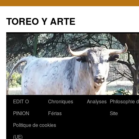
TOREO Y ARTE
Aller
EDIT O
Chroniques
Analyses
Philosophie 
au
PINION
Férias
Site
contenu
Politique de cookies
(UE)