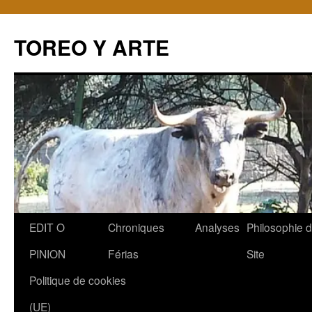
TOREO Y ARTE
Aller
EDIT O
Chroniques
Analyses
Philosophie 
au
PINION
Férias
Site
contenu
Politique de cookies
(UE)