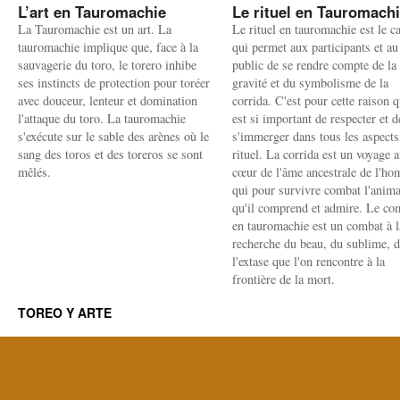
L’art en Tauromachie
Le rituel en Tauromach
La Tauromachie est un art. La
Le rituel en tauromachie est le c
tauromachie implique que, face à la
qui permet aux participants et au
sauvagerie du toro, le torero inhibe
public de se rendre compte de la
ses instincts de protection pour toréer
gravité et du symbolisme de la
avec douceur, lenteur et domination
corrida. C'est pour cette raison q
l'attaque du toro. La tauromachie
est si important de respecter et d
s'exécute sur le sable des arènes où le
s'immerger dans tous les aspects
sang des toros et des toreros se sont
rituel. La corrida est un voyage 
mêlés.
cœur de l'âme ancestrale de l'h
qui pour survivre combat l'anima
qu'il comprend et admire. Le co
en tauromachie est un combat à l
recherche du beau, du sublime, 
l'extase que l'on rencontre à la
frontière de la mort.
TOREO Y ARTE