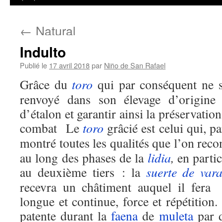
←
Natural
Indulto
Publié le
17 avril 2018
par
Niño de San Rafael
Grâce du
toro
qui par conséquent ne s
renvoyé dans son élevage d’origine 
d’étalon et garantir ainsi la préservatio
combat Le
toro
grâcié est celui qui, 
montré toutes les qualités que l’on rec
au long des phases de la
lidia
,
en partic
au deuxième tiers : la
suerte de var
recevra un châtiment auquel il fera
longue et continue, force et répétition.
patente durant la
faena
de
muleta
par d